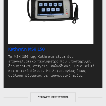
Kathrein MSK 150
Το MSK 150 της Kathrein είναι ένα
επαγγελματικό πεδιόμετρο που υποστηρίζει
δορυφορικά, επίγεια, καλωδιακά, IPTV, Wi-Fi
και οπτικά δίκτυα. Με λειτουργίες όπως
ανάλυση φάσματος σε πραγματικό χρόν…
ΔΙΑΒΑΣΤΕ ΠΕΡΙΣΣΟΤΕΡΑ