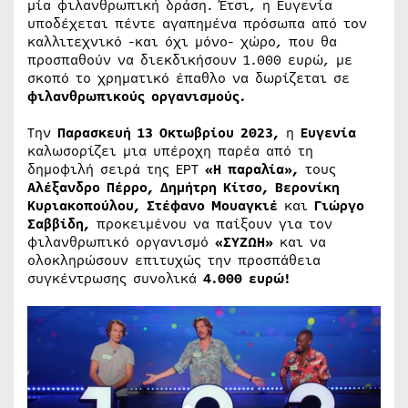
μία φιλανθρωπική δράση. Έτσι, η Ευγενία
υποδέχεται πέντε αγαπημένα πρόσωπα από τον
καλλιτεχνικό -και όχι μόνο- χώρο, που θα
προσπαθούν να διεκδικήσουν 1.000 ευρώ, με
σκοπό το χρηματικό έπαθλο να δωρίζεται σε
φιλανθρωπικούς οργανισμούς.
Την
Παρασκευή 13 Οκτωβρίου 2023,
η
Ευγενία
καλωσορίζει μια υπέροχη παρέα από τη
δημοφιλή σειρά της ΕΡΤ
«Η παραλία»,
τους
Αλέξανδρο Πέρρο, Δημήτρη Κίτσο, Βερονίκη
Κυριακοπούλου, Στέφανο Μουαγκιέ
και
Γιώργο
Σαββίδη,
προκειμένου να παίξουν για τον
φιλανθρωπικό οργανισμό
«ΣΥΖΩΗ»
και να
ολοκληρώσουν επιτυχώς την προσπάθεια
συγκέντρωσης συνολικά
4.000 ευρώ!