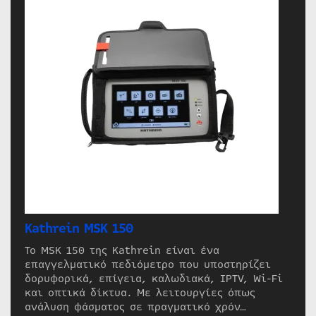
Kathrein MSK 150
Το MSK 150 της Kathrein είναι ένα
επαγγελματικό πεδιόμετρο που υποστηρίζει
δορυφορικά, επίγεια, καλωδιακά, IPTV, Wi-Fi
και οπτικά δίκτυα. Με λειτουργίες όπως
ανάλυση φάσματος σε πραγματικό χρόν…