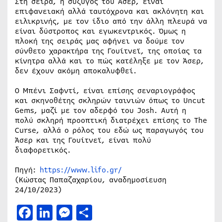
Στη σειρά, η σύζυγός του Άσερ, είναι
επιφανειακή αλλά ταυτόχρονα και ακλόνητη και
ειλικρινής, με τον ίδιο από την άλλη πλευρά να
είναι δύστροπος και εγωκεντρικός. Όμως η
πλοκή της σειράς μας αφήνει να δούμε τον
σύνθετο χαρακτήρα της Γουίτνεϊ, της οποίας τα
κίνητρα αλλά και το πώς κατέληξε με τον Άσερ,
δεν έχουν ακόμη αποκαλυφθεί.
Ο Μπένι Σαφντί, είναι επίσης σεναριογράφος
και σκηνοθέτης σκληρών ταινιών όπως το Uncut
Gems, μαζί με τον αδερφό του Josh. Αυτή η
πολύ σκληρή προοπτική διατρέχει επίσης το The
Curse, αλλά ο ρόλος του εδώ ως παραγωγός του
Άσερ και της Γουίτνεϊ, είναι πολύ
διαφορετικός.
Πηγή:
https://www.lifo.gr/
(Κώστας Παπαζαχαρίου, αναδημοσίευση
24/10/2023)
Facebook
LinkedIn
Messenger
Μοιραστείτε