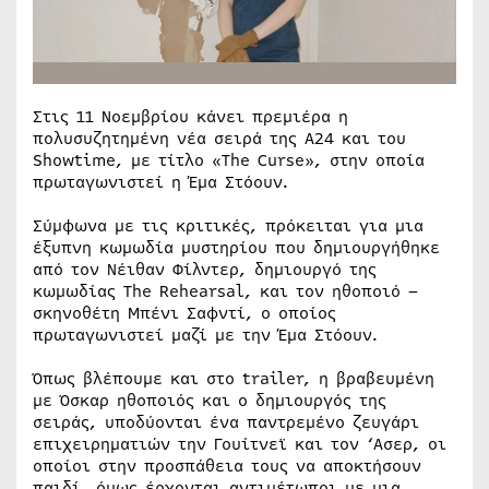
Στις 11 Νοεμβρίου κάνει πρεμιέρα η
πολυσυζητημένη νέα σειρά της A24 και του
Showtime, με τίτλο «The Curse», στην οποία
πρωταγωνιστεί η Έμα Στόουν.
Σύμφωνα με τις κριτικές, πρόκειται για μια
έξυπνη κωμωδία μυστηρίου που δημιουργήθηκε
από τον Νέιθαν Φίλντερ, δημιουργό της
κωμωδίας The Rehearsal, και τον ηθοποιό –
σκηνοθέτη Μπένι Σαφντί, ο οποίος
πρωταγωνιστεί μαζί με την Έμα Στόουν.
Όπως βλέπουμε και στο trailer, η βραβευμένη
με Όσκαρ ηθοποιός και ο δημιουργός της
σειράς, υποδύονται ένα παντρεμένο ζευγάρι
επιχειρηματιών την Γουίτνεϊ και τον ‘Ασερ, οι
οποίοι στην προσπάθεια τους να αποκτήσουν
παιδί, όμως έρχονται αντιμέτωποι με μια