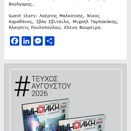
Βούλγαρης.
Guest stars: Λαέρτης Μαλκότσης, Νίκος
Καραθάνος, Ιβάν Σβιτάιλο, Μιχαήλ Ταμπακάκης,
Άλκηστις Πουλοπούλου, Ελένη Φουρέιρα.
Facebook
LinkedIn
Messenger
Μοιραστείτε