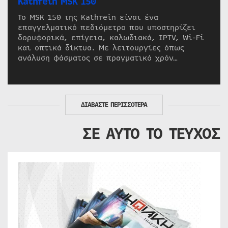
Kathrein MSK 150
Το MSK 150 της Kathrein είναι ένα
επαγγελματικό πεδιόμετρο που υποστηρίζει
δορυφορικά, επίγεια, καλωδιακά, IPTV, Wi-Fi
και οπτικά δίκτυα. Με λειτουργίες όπως
ανάλυση φάσματος σε πραγματικό χρόν…
ΔΙΑΒΑΣΤΕ ΠΕΡΙΣΣΟΤΕΡΑ
ΣΕ ΑΥΤΟ ΤΟ ΤΕΥΧΟΣ