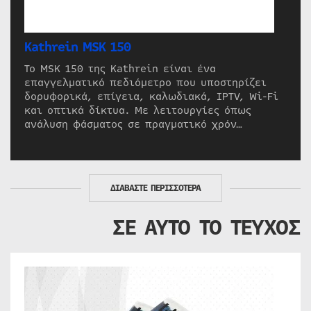
Kathrein MSK 150
Το MSK 150 της Kathrein είναι ένα
επαγγελματικό πεδιόμετρο που υποστηρίζει
δορυφορικά, επίγεια, καλωδιακά, IPTV, Wi-Fi
και οπτικά δίκτυα. Με λειτουργίες όπως
ανάλυση φάσματος σε πραγματικό χρόν…
ΔΙΑΒΑΣΤΕ ΠΕΡΙΣΣΟΤΕΡΑ
ΣΕ ΑΥΤΟ ΤΟ ΤΕΥΧΟΣ