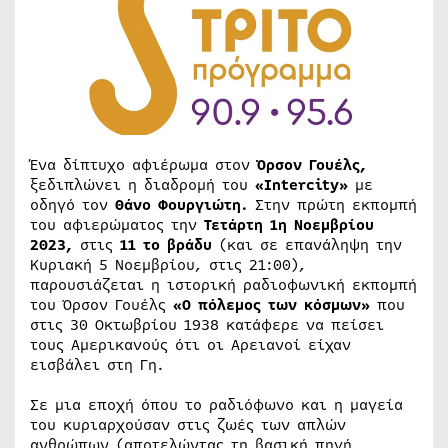
Ένα δίπτυχο αφιέρωμα στον
Όρσον Γουέλς,
ξεδιπλώνει η διαδρομή του
«Intercity»
με
οδηγό τον
Θάνο Φουργιώτη.
Στην πρώτη εκπομπή
του αφιερώματος την
Τετάρτη 1η Νοεμβρίου
2023,
στις
11 το βράδυ
(και σε επανάληψη την
Κυριακή 5 Νοεμβρίου, στις 21:00),
παρουσιάζεται η ιστορική ραδιοφωνική εκπομπή
του Όρσον Γουέλς
«O πόλεμος των κόσμων»
που
στις 30 Οκτωβρίου 1938 κατάφερε να πείσει
τους Αμερικανούς ότι οι Αρειανοί είχαν
εισβάλει στη Γη.
Σε μια εποχή όπου το ραδιόφωνο και η μαγεία
του κυριαρχούσαν στις ζωές των απλών
ανθρώπων (αποτελώντας τη βασική πηγή