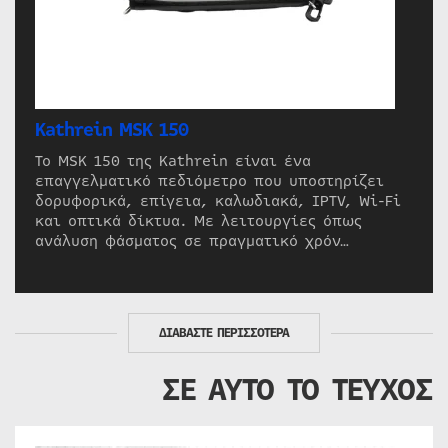
Kathrein MSK 150
Το MSK 150 της Kathrein είναι ένα
επαγγελματικό πεδιόμετρο που υποστηρίζει
δορυφορικά, επίγεια, καλωδιακά, IPTV, Wi-Fi
και οπτικά δίκτυα. Με λειτουργίες όπως
ανάλυση φάσματος σε πραγματικό χρόν…
ΔΙΑΒΑΣΤΕ ΠΕΡΙΣΣΟΤΕΡΑ
ΣΕ ΑΥΤΟ ΤΟ ΤΕΥΧΟΣ