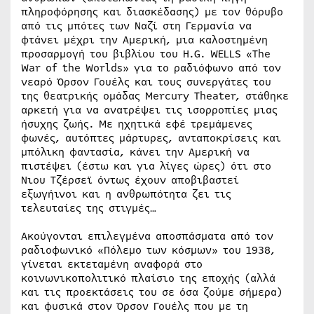
πληροφόρησης και διασκέδασης) με τον θόρυβο
από τις μπότες των Ναζί στη Γερμανία να
φτάνει μέχρι την Αμερική, μια καλοστημένη
προσαρμογή του βιβλίου του H.G. WELLS «The
War of the Worlds» για το ραδιόφωνο από τον
νεαρό Όρσον Γουέλς και τους συνεργάτες του
της θεατρικής ομάδας Mercury Theater, στάθηκε
αρκετή για να ανατρέψει τις ισορροπίες μιας
ήσυχης ζωής. Με ηχητικά εφέ τρεμάμενες
φωνές, αυτόπτες μάρτυρες, ανταποκρίσεις και
μπόλικη φαντασία, κάνει την Αμερική να
πιστέψει (έστω και για λίγες ώρες) ότι στο
Νιου Τζέρσεϊ όντως έχουν αποβιβαστεί
εξωγήινοι και η ανθρωπότητα ζει τις
τελευταίες της στιγμές…
Ακούγονται επιλεγμένα αποσπάσματα από τον
ραδιοφωνικό «Πόλεμο των κόσμων» του 1938,
γίνεται εκτεταμένη αναφορά στο
κοινωνικοπολιτικό πλαίσιο της εποχής (αλλά
και τις προεκτάσεις του σε όσα ζούμε σήμερα)
και φυσικά στoν Όρσον Γουέλς που με τη