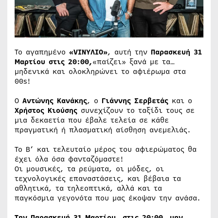
Το αγαπημένο
«VINYΛΙΟ»
, αυτή την
Παρασκευή 31
Μαρτίου στις 20:00,
«παίζει» ξανά με τα…
μηδενικά και ολοκληρώνει το αφιέρωμα στα
00s!
Ο
Αντώνης Κανάκης
, ο
Γιάννης Σερβετάς
και ο
Χρήστος Κιούσης
συνεχίζουν το ταξίδι τους σε
μια δεκαετία που έβαλε τελεία σε κάθε
πραγματική ή πλασματική αίσθηση ανεμελιάς.
Το Β’ και τελευταίο μέρος του αφιερώματος θα
έχει όλα όσα φανταζόμαστε!
Οι μουσικές, τα ρεύματα, οι μόδες, οι
τεχνολογικές επαναστάσεις, και βέβαια τα
αθλητικά, τα τηλεοπτικά, αλλά και τα
παγκόσμια γεγονότα που μας έκοψαν την ανάσα.
Την Παρασκευή 31 Μαρτίου, στις 20:00, μην