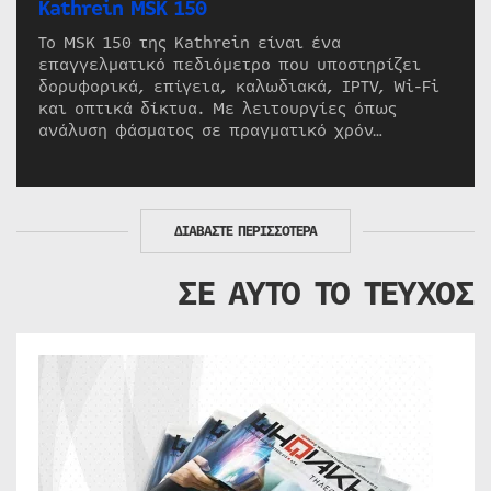
Kathrein MSK 150
Το MSK 150 της Kathrein είναι ένα
επαγγελματικό πεδιόμετρο που υποστηρίζει
δορυφορικά, επίγεια, καλωδιακά, IPTV, Wi-Fi
και οπτικά δίκτυα. Με λειτουργίες όπως
ανάλυση φάσματος σε πραγματικό χρόν…
ΔΙΑΒΑΣΤΕ ΠΕΡΙΣΣΟΤΕΡΑ
ΣΕ ΑΥΤΟ ΤΟ ΤΕΥΧΟΣ