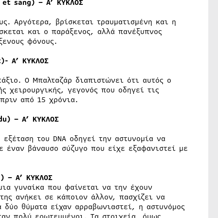
 et sang) – Α’ ΚΥΚΛΟΣ
υς. Αργότερα, βρίσκεται τραυματισμένη και η
σκεται και ο παράξενος, αλλά πανέξυπνος
ξενους φόνους.
)- Α’ ΚΥΚΛΟΣ
άξιο. Ο Μπαλταζάρ διαπιστώνει ότι αυτός ο
ής χειρουργικής, γεγονός που οδηγεί τις
πριν από 15 χρόνια.
du) – Α’ ΚΥΚΛΟΣ
 εξέταση του DNA οδηγεί την αστυνομία να
ε έναν βάναυσο σύζυγο που είχε εξαφανιστεί με
) – Α’ ΚΥΚΛΟΣ
μια γυναίκα που φαίνεται να την έχουν
της ανήκει σε κάποιον άλλον, πασχίζει να
α δύο θύματα είχαν αρραβωνιαστεί, η αστυνόμος
ταν πολύ ερωτευμένοι. Τα στοιχεία, όμως,