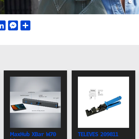
acebook
LinkedIn
Messenger
Μοιραστείτε
MaxHub XBar W70
TELEVES 209811