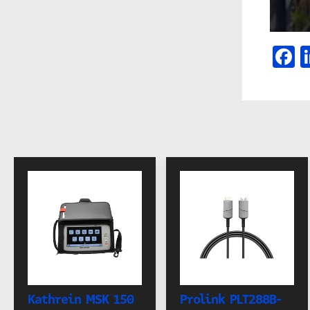
F
Kathrein MSK 150
Prolink PLT288B-