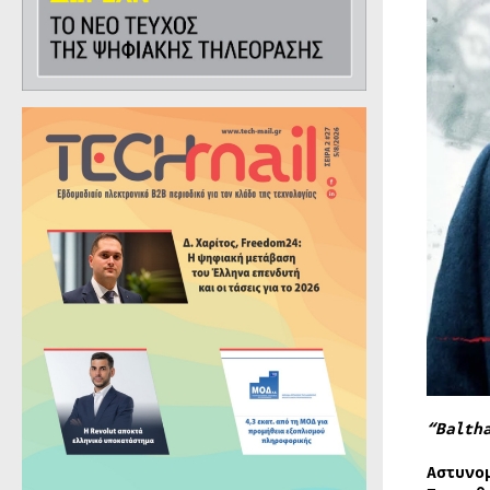
“Balth
Αστυνο