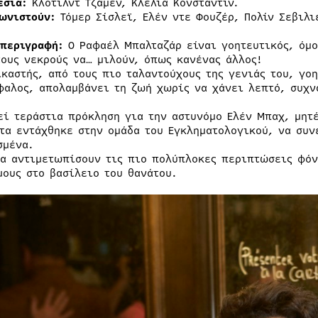
εσία:
Κλοτίλντ Τζαμέν, Κλέλια Κονσταντίν.
ωνιστούν:
Τόμερ Σίσλεϊ, Ελέν ντε Φουζέρ, Πολίν Σεβιλι
 περιγραφή:
Ο Ραφαέλ Μπαλταζάρ είναι γοητευτικός, όμο
τους νεκρούς να… μιλούν, όπως κανένας άλλος!
ικαστής, από τους πιο ταλαντούχους της γενιάς του, γοη
φαλος, απολαμβάνει τη ζωή χωρίς να χάνει λεπτό, συχν
εί τεράστια πρόκληση για την αστυνόμο Ελέν Μπαχ, μητέ
τα εντάχθηκε στην ομάδα του Εγκληματολογικού, να συν
σμένα.
θα αντιμετωπίσουν τις πιο πολύπλοκες περιπτώσεις φόν
μους στο βασίλειο του θανάτου.