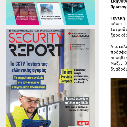
Σκηνοθ
Πρωταγ
Γενική
κάνει 
Ιατροδ
ξεροκέ
Αποτελ
πρόσφα
συνηθι
Μαζί, 
διαδρό