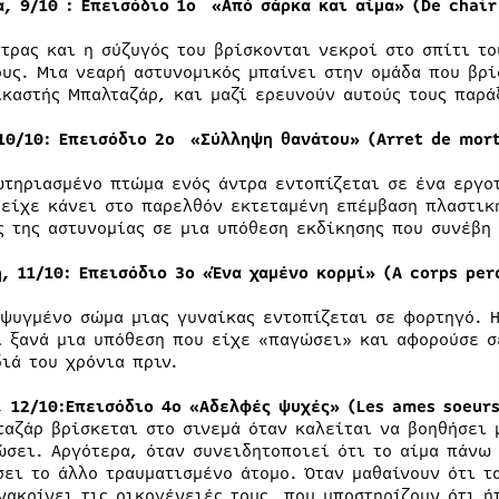
α, 9/10 : Επεισόδιο 1ο «Από σάρκα και αίμα» (De chair
ντρας και η σύζυγός του βρίσκονται νεκροί στο σπίτι το
ους. Μια νεαρή αστυνομικός μπαίνει στην ομάδα που βρί
ικαστής Μπαλταζάρ, και μαζί ερευνούν αυτούς τους παρά
 10/10:
Επεισόδιο 2ο «Σύλληψη θανάτου» (Arret de mort
ωτηριασμένο πτώμα ενός άντρα εντοπίζεται σε ένα εργοτ
 είχε κάνει στο παρελθόν εκτεταμένη επέμβαση πλαστικ
ς της αστυνομίας σε μια υπόθεση εκδίκησης που συνέβη 
η, 11/10: Επεισόδιο 3ο «Ένα χαμένο κορμί» (A corps per
εψυγμένο σώμα μιας γυναίκας εντοπίζεται σε φορτηγό. Η
ι ξανά μια υπόθεση που είχε «παγώσει» και αφορούσε σ
διά του χρόνια πριν.
, 12/10:
Επεισόδιο 4ο «Αδελφές ψυχές» (Les ames soeurs
ταζάρ βρίσκεται στο σινεμά όταν καλείται να βοηθήσει 
ώσει. Αργότερα, όταν συνειδητοποιεί ότι το αίμα πάνω 
σει το άλλο τραυματισμένο άτομο. Όταν μαθαίνουν ότι τ
νακρίνει τις οικογένειές τους, που υποστηρίζουν ότι ή