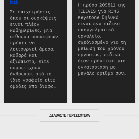
kit
Η πρέσα 209811 της
TELEVES για RJ45
Σε επιχειρήσεις
Keystone θηλυκό
όπου οι συσκέψεις
είναι ένα ειδικό
είναι πλέον
επαγγελματικό
καθημερινές, μια
εργαλείο,
αίθουσα συσκέψεων
σχεδιασμένο για τη
πρέπει να
μείωση του χρόνου
λειτουργεί άμεσα,
εργασίας, ειδικά
καθαρά και
όταν πρόκειται για
αξιόπιστα, είτε
εγκατάσταση με
συμμετέχουν
μεγάλο αριθμό συν…
άνθρωποι από το
ίδιο γραφείο είτε
ομάδες από διαφο…
ΔΙΑΒΑΣΤΕ ΠΕΡΙΣΣΟΤΕΡΑ