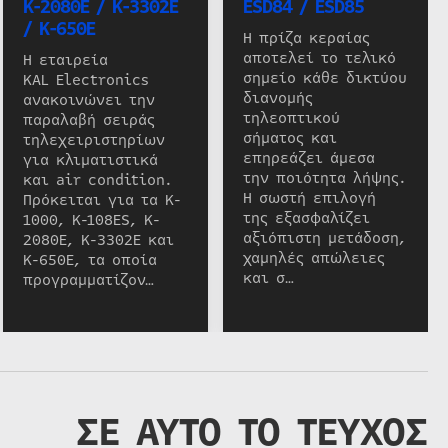
K-2080E / K-3302E
ESD84 / ESD85
/ K-650E
Η πρίζα κεραίας
αποτελεί το τελικό
Η εταιρεία
σημείο κάθε δικτύου
KAL Electronics
διανομής
ανακοινώνει την
τηλεοπτικού
παραλαβή σειράς
σήματος και
τηλεχειριστηρίων
επηρεάζει άμεσα
για κλιματιστικά
την ποιότητα λήψης.
και air condition.
Η σωστή επιλογή
Πρόκειται για τα K-
της εξασφαλίζει
1000, K-108ES, K-
αξιόπιστη μετάδοση,
2080E, K-3302E και
χαμηλές απώλειες
K-650E, τα οποία
και σ…
προγραμματίζον…
ΣΕ ΑΥΤΟ ΤΟ ΤΕΥΧΟΣ