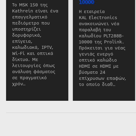
10000
Το MSK 150 της
Kathrein είναι ένα
Η εταιρεία
επαγγελματικό
KAL Electronics
πεδιόμετρο που
ανακοινώνει νέα
υποστηρίζει
παραλαβή του
δορυφορικά,
καλωδίου PLT288B-
επίγεια,
10000 της Prolink.
καλωδιακά, IPTV,
Πρόκειται για νέας
Wi-Fi και οπτικά
γενιάς ενεργό
δίκτυα. Με
οπτικό καλώδιο
λειτουργίες όπως
HDMI σε HDMI με
ανάλυση φάσματος
βύσματα 24
σε πραγματικό
επίχρυσων επαφών,
χρόν…
το οποίο διαθ…