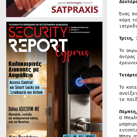
Δευτέρ
Ένας ά
κόρη τ
ιατροδ
Τρίτη,
Το ακρ
άντρας
έρευνε
Tετάρτ
Το κατ
ανοίξε
τα παι
Πέμπτη
Ο Μπαλ
μαχαιρ
εντοπί
Μπαχ α