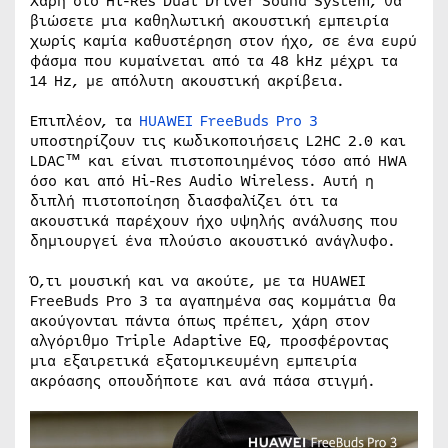
Χάρη στο Hi-Res Dual Driver Sound System, θα
βιώσετε μια καθηλωτική ακουστική εμπειρία
χωρίς καμία καθυστέρηση στον ήχο, σε ένα ευρύ
φάσμα που κυμαίνεται από τα 48 kHz μέχρι τα
14 Hz, με απόλυτη ακουστική ακρίβεια.
Επιπλέον, τα
HUAWEI FreeBuds Pro 3
υποστηρίζουν τις κωδικοποιήσεις L2HC 2.0 και
LDAC™ και είναι πιστοποιημένος τόσο από HWA
όσο και από Hi-Res Audio Wireless. Αυτή η
διπλή πιστοποίηση διασφαλίζει ότι τα
ακουστικά παρέχουν ήχο υψηλής ανάλυσης που
δημιουργεί ένα πλούσιο ακουστικό ανάγλυφο.
Ό,τι μουσική και να ακούτε, με τα HUAWEI
FreeBuds Pro 3 τα αγαπημένα σας κομμάτια θα
ακούγονται πάντα όπως πρέπει, χάρη στον
αλγόριθμο Triple Adaptive EQ, προσφέροντας
μια εξαιρετικά εξατομικευμένη εμπειρία
ακρόασης οπουδήποτε και ανά πάσα στιγμή.