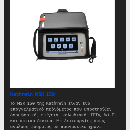
Kathrein MSK 150
Το MSK 150 της Kathrein είναι ένα
επαγγελματικό πεδιόμετρο που υποστηρίζει
δορυφορικά, επίγεια, καλωδιακά, IPTV, Wi-Fi
και οπτικά δίκτυα. Με λειτουργίες όπως
ανάλυση φάσματος σε πραγματικό χρόν…