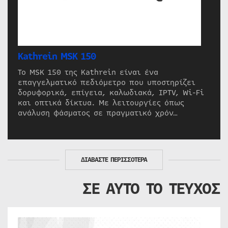
Kathrein MSK 150
Το MSK 150 της Kathrein είναι ένα
επαγγελματικό πεδιόμετρο που υποστηρίζει
δορυφορικά, επίγεια, καλωδιακά, IPTV, Wi-Fi
και οπτικά δίκτυα. Με λειτουργίες όπως
ανάλυση φάσματος σε πραγματικό χρόν…
ΔΙΑΒΑΣΤΕ ΠΕΡΙΣΣΟΤΕΡΑ
ΣΕ ΑΥΤΟ ΤΟ ΤΕΥΧΟΣ