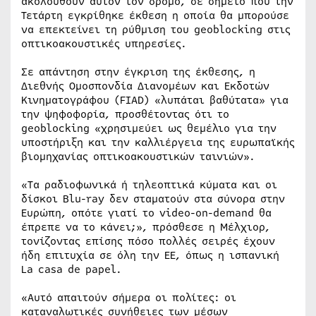
ακολουθούν αυτόν τον δρόμο, σε σημείο που την
Τετάρτη εγκρίθηκε έκθεση η οποία θα μπορούσε
να επεκτείνει τη ρύθμιση του geoblocking στις
οπτικοακουστικές υπηρεσίες.
Σε απάντηση στην έγκριση της έκθεσης, η
Διεθνής Ομοσπονδία Διανομέων και Εκδοτών
Κινηματογράφου (FIAD) «λυπάται βαθύτατα» για
την ψηφοφορία, προσθέτοντας ότι το
geoblocking «χρησιμεύει ως θεμέλιο για την
υποστήριξη και την καλλιέργεια της ευρωπαϊκής
βιομηχανίας οπτικοακουστικών ταινιών».
«Τα ραδιοφωνικά ή τηλεοπτικά κύματα και οι
δίσκοι Blu-ray δεν σταματούν στα σύνορα στην
Ευρώπη, οπότε γιατί το video-on-demand θα
έπρεπε να το κάνει;», πρόσθεσε η Μέλχιορ,
τονίζοντας επίσης πόσο πολλές σειρές έχουν
ήδη επιτυχία σε όλη την ΕΕ, όπως η ισπανική
La casa de papel.
«Αυτό απαιτούν σήμερα οι πολίτες: οι
καταναλωτικές συνήθειες των μέσων