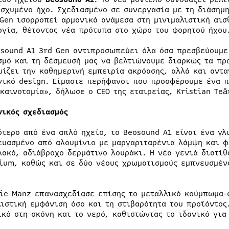
ισχυμένο ήχο. Σχεδιασμένο σε συνεργασία με τη διάσημη
 Gen ισορροπεί αρμονικά ανάμεσα στη μινιμαλιστική αισ
ογία, θέτοντας νέα πρότυπα στο χώρο του φορητού ήχου
osound A1 3rd Gen αντιπροσωπεύει όλα όσα πρεσβεύουμε
σμό και τη δέσμευσή μας να βελτιώνουμε διαρκώς τα προ
μίζει την καθημερινή εμπειρία ακρόασης, αλλά και αντα
νικό design. Είμαστε περήφανοι που προσφέρουμε ένα π
 καινοτομία», δήλωσε ο CEO της εταιρείας, Kristian Teä
νικός σχεδιασμός
ότερο από ένα απλό ηχείο, το Beosound A1 είναι ένα γλ
ευασμένο από αλουμίνιο με μαργαριταρένια λάμψη και φ
λακό, αδιάβροχο δερμάτινο λουράκι. Η νέα γενιά διατί
ium, καθώς και σε δύο νέους χρωματισμούς εμπνευσμένο
lie Manz επανασχεδίασε επίσης το μεταλλικό κούμπωμα-c
λιστική εμφάνιση όσο και τη στιβαρότητα του προϊόντος
ικό στη σκόνη και το νερό, καθιστώντας το ιδανικό για