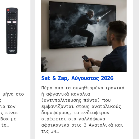
Sat & Zap, Αύγουστος 2026
η
Πέρα από τα συνηθισμένα ιρανικά
 μήνα στο
ή αφγανικά κανάλια
ς
(αντιπολίτευσης πάντα) που
ια τον
εμφανίζονται στους ανατολικούς
ς είναι
δορυφόρους, το ενδιαφέρον
 Box με
στρέφεται στα γαλλόφωνα
 to…
αφρικανικά στις 3 Ανατολικά και
τις 34…