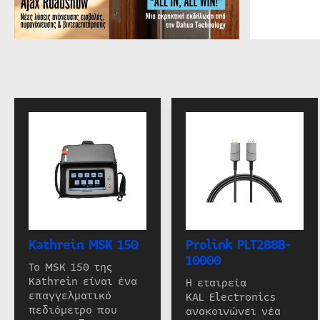
Kathrein MSK 150
Prolink PLT288B-
10000
Το MSK 150 της
Kathrein είναι ένα
Η εταιρεία
επαγγελματικό
KAL Electronics
πεδιόμετρο που
ανακοινώνει νέα