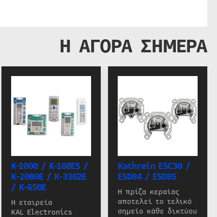
Η ΑΓΟΡΑ ΣΗΜΕΡΑ
K-1000 / K-108ES /
Kathrein ESC30 /
K-2080E / K-3302E
ESD84 / ESD85
/ K-650E
Η πρίζα κεραίας
αποτελεί το τελικό
Η εταιρεία
σημείο κάθε δικτύου
KAL Electronics