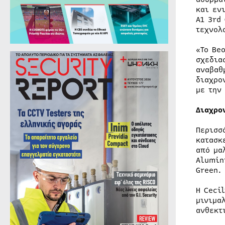
και εν
A1 3rd
τεχνολ
«Το Be
σχεδια
αναβαθ
διαχρο
με την
Διαχρο
Περισσ
κατασκ
από μα
Alumin
Green.
Η Ceci
μινιμα
ανθεκτ