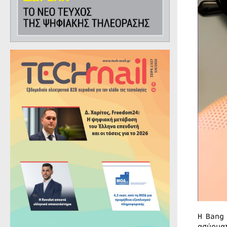
Η Bang
ασύρμα