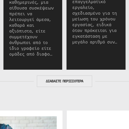
επαγγελματικό
καθημερινές, μια
εργαλείο,
αίθουσα συσκέψεων
σχεδιασμένο για τη
πρέπει να
μείωση του χρόνου
λειτουργεί άμεσα,
εργασίας, ειδικά
καθαρά και
όταν πρόκειται για
αξιόπιστα, είτε
εγκατάσταση με
συμμετέχουν
μεγάλο αριθμό συν…
άνθρωποι από το
ίδιο γραφείο είτε
ομάδες από διαφο…
ΔΙΑΒΑΣΤΕ ΠΕΡΙΣΣΟΤΕΡΑ