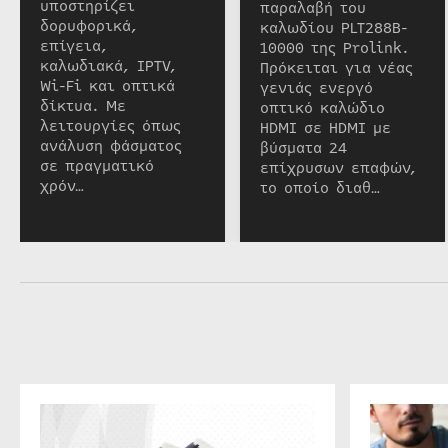
υποστηρίζει
παραλαβή του
δορυφορικά,
καλωδίου PLT288B-
επίγεια,
10000 της Prolink.
καλωδιακά, IPTV,
Πρόκειται για νέας
Wi-Fi και οπτικά
γενιάς ενεργό
δίκτυα. Με
οπτικό καλώδιο
λειτουργίες όπως
HDMI σε HDMI με
ανάλυση φάσματος
βύσματα 24
σε πραγματικό
επίχρυσων επαφών,
χρόν…
το οποίο διαθ…