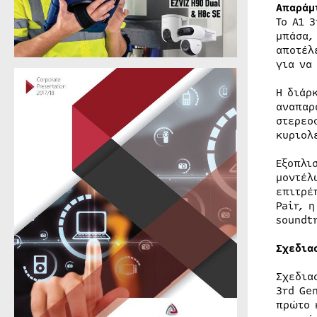
Απαράμ
Το A1 
μπάσα,
αποτέλ
για να
Η διάρ
αναπαρ
στερεο
κυριολ
Εξοπλι
μοντέλ
επιτρέ
Pair, 
soundt
Σχεδια
Σχεδια
3rd Ge
πρώτο 