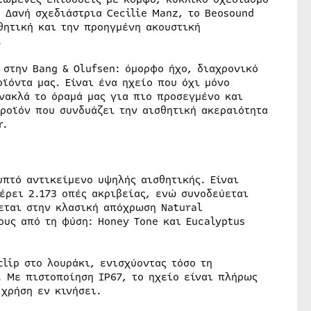
 Δανή σχεδιάστρια Cecilie Manz, το Beosound
θητική και την προηγμένη ακουστική
.
 στην Bang & Olufsen: όμορφο ήχο, διαχρονικό
ϊόντα μας. Είναι ένα ηχείο που όχι μόνο
νακλά το όραμά μας για πιο προσεγμένο και
ροϊόν που συνδυάζει την αισθητική ακεραιότητα
r.
υπτό αντικείμενο υψηλής αισθητικής. Είναι
έρει 2.173 οπές ακριβείας, ενώ συνοδεύεται
θεται στην κλασική απόχρωση Natural
υς από τη φύση: Honey Tone και Eucalyptus
lip στο λουράκι, ενισχύοντας τόσο τη
. Με πιστοποίηση IP67, το ηχείο είναι πλήρως
 χρήση εν κινήσει.