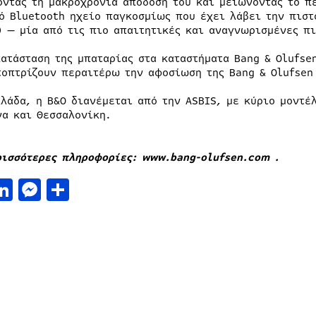
οντας τη μακροχρόνια απόδοσή του και μειώνοντας το π
ό Bluetooth ηχείο παγκοσμίως που έχει λάβει την πιστ
) — μία από τις πιο απαιτητικές και αναγνωρισμένες π
κατάσταση της μπαταρίας στα καταστήματα Bang & Olufse
τοπτρίζουν περαιτέρω την αφοσίωση της Bang & Olufsen 
λλάδα, η B&O διανέμεται από την ASBIS, με κύριο μοντ
να και Θεσσαλονίκη.
ρισσότερες πληροφορίες: www.bang-olufsen.com .
acebook
LinkedIn
Messenger
Μοιραστείτε