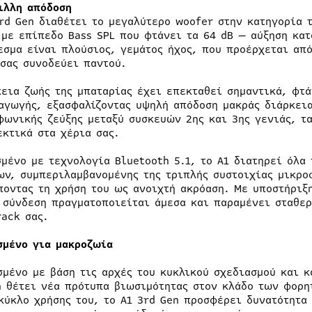
ιλλη απόδοση
3rd Gen διαθέτει το μεγαλύτερο woofer στην κατηγορία 
 με επίπεδο Bass SPL που φτάνει τα 64 dB — αύξηση κατ
εσμα είναι πλούσιος, γεμάτος ήχος, που προέρχεται απ
 σας συνοδεύει παντού.
κεια ζωής της μπαταρίας έχει επεκταθεί σημαντικά, φτά
αγωγής, εξασφαλίζοντας υψηλή απόδοση μακράς διάρκεια
φωνικής ζεύξης μεταξύ συσκευών 2ης και 3ης γενιάς, τ
εκτικά στα χέρια σας.
σμένο με τεχνολογία Bluetooth 5.1, το A1 διατηρεί όλ
ων, συμπεριλαμβανομένης της τριπλής συστοιχίας μικρο
ποντας τη χρήση του ως ανοιχτή ακρόαση. Με υποστήριξη
η σύνδεση πραγματοποιείται άμεσα και παραμένει σταθερ
rack σας.
σμένο για μακροζωία
σμένο με βάση τις αρχές του κυκλικού σχεδιασμού και κ
n θέτει νέα πρότυπα βιωσιμότητας στον κλάδο των φορη
κύκλο χρήσης του, το A1 3rd Gen προσφέρει δυνατότητα 