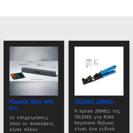
MaxHub XBar W70
TELEVES 209811
kit
Η πρέσα 209811 της
TELEVES για RJ45
Σε επιχειρήσεις
Keystone θηλυκό
όπου οι συσκέψεις
είναι ένα ειδικό
είναι πλέον