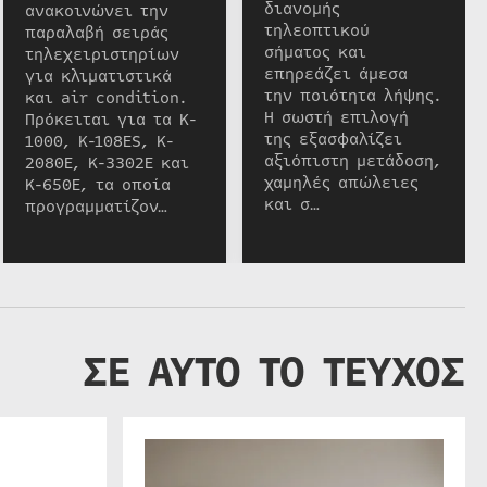
διανομής
ανακοινώνει την
τηλεοπτικού
παραλαβή σειράς
σήματος και
τηλεχειριστηρίων
επηρεάζει άμεσα
για κλιματιστικά
την ποιότητα λήψης.
και air condition.
Η σωστή επιλογή
Πρόκειται για τα K-
της εξασφαλίζει
1000, K-108ES, K-
αξιόπιστη μετάδοση,
2080E, K-3302E και
χαμηλές απώλειες
K-650E, τα οποία
και σ…
προγραμματίζον…
ΣΕ ΑΥΤΟ ΤΟ ΤΕΥΧΟΣ