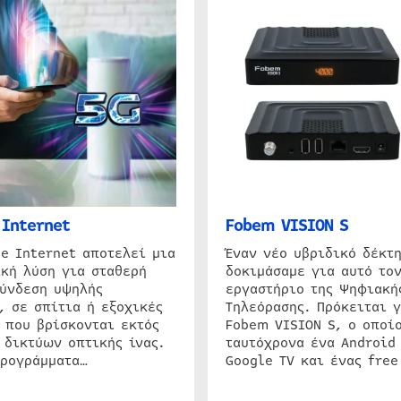
Internet
Fobem VISION S
e Internet αποτελεί μια
Έναν νέο υβριδικό δέκτ
κή λύση για σταθερή
δοκιμάσαμε για αυτό τον
σύνδεση υψηλής
εργαστήριο της Ψηφιακή
, σε σπίτια ή εξοχικές
Τηλεόρασης. Πρόκειται γ
 που βρίσκονται εκτός
Fobem VISION S, ο οποίο
 δικτύων οπτικής ίνας.
ταυτόχρονα ένα Android
προγράμματα…
Google TV και ένας free