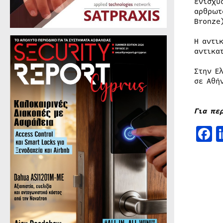
ενισχύ
αρθρωτ
Bronze
Η αντι
αντικα
Στην Ε
σε Αθή
Για πε
F