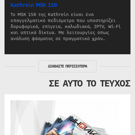
Kathrein MSK 150
Το MSK 150 της Kathrein είναι ένα
επαγγελματικό πεδιόμετρο που υποστηρίζει
δορυφορικά, επίγεια, καλωδιακά, IPTV, Wi-Fi
και οπτικά δίκτυα. Με λειτουργίες όπως
ανάλυση φάσματος σε πραγματικό χρόν…
ΔΙΑΒΑΣΤΕ ΠΕΡΙΣΣΟΤΕΡΑ
ΣΕ ΑΥΤΟ ΤΟ ΤΕΥΧΟΣ