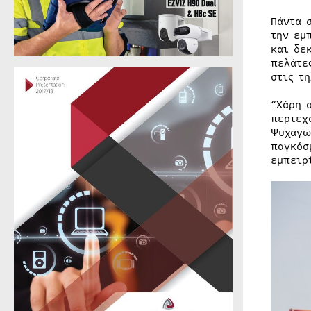
Πάντα 
την εμ
και δε
πελάτε
στις τ
“Χάρη 
περιεχ
Ψυχαγω
παγκόσ
εμπειρ