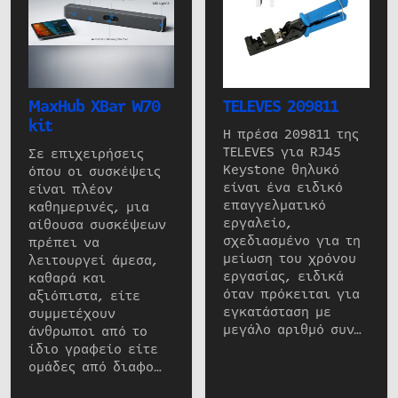
MaxHub XBar W70
TELEVES 209811
kit
Η πρέσα 209811 της
TELEVES για RJ45
Σε επιχειρήσεις
Keystone θηλυκό
όπου οι συσκέψεις
είναι ένα ειδικό
είναι πλέον
επαγγελματικό
καθημερινές, μια
εργαλείο,
αίθουσα συσκέψεων
σχεδιασμένο για τη
πρέπει να
μείωση του χρόνου
λειτουργεί άμεσα,
εργασίας, ειδικά
καθαρά και
όταν πρόκειται για
αξιόπιστα, είτε
εγκατάσταση με
συμμετέχουν
μεγάλο αριθμό συν…
άνθρωποι από το
ίδιο γραφείο είτε
ομάδες από διαφο…