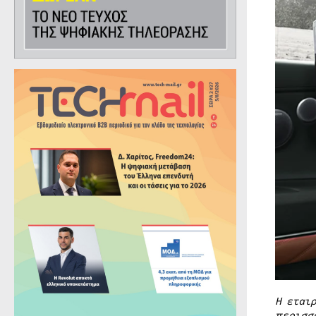
Η εται
περισσ