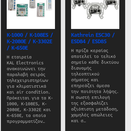
K-1000 / K-108ES /
Kathrein ESC30 /
K-2080E / K-3302E
ESD84 / ESD85
/ K-650E
Η πρίζα κεραίας
αποτελεί το τελικό
Η εταιρεία
σημείο κάθε δικτύου
KAL Electronics
διανομής
ανακοινώνει την
τηλεοπτικού
παραλαβή σειράς
σήματος και
τηλεχειριστηρίων
επηρεάζει άμεσα
για κλιματιστικά
την ποιότητα λήψης.
και air condition.
Η σωστή επιλογή
Πρόκειται για τα K-
της εξασφαλίζει
1000, K-108ES, K-
αξιόπιστη μετάδοση,
2080E, K-3302E και
χαμηλές απώλειες
K-650E, τα οποία
και σ…
προγραμματίζον…