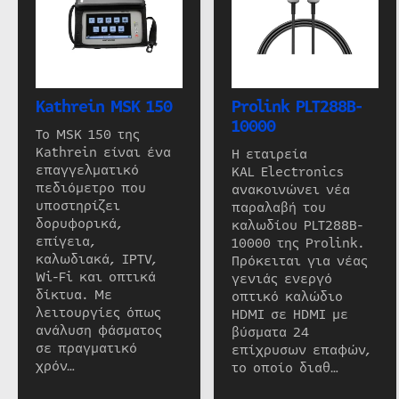
Kathrein MSK 150
Prolink PLT288B-
10000
Το MSK 150 της
Kathrein είναι ένα
Η εταιρεία
επαγγελματικό
KAL Electronics
πεδιόμετρο που
ανακοινώνει νέα
υποστηρίζει
παραλαβή του
δορυφορικά,
καλωδίου PLT288B-
επίγεια,
10000 της Prolink.
καλωδιακά, IPTV,
Πρόκειται για νέας
Wi-Fi και οπτικά
γενιάς ενεργό
δίκτυα. Με
οπτικό καλώδιο
λειτουργίες όπως
HDMI σε HDMI με
ανάλυση φάσματος
βύσματα 24
σε πραγματικό
επίχρυσων επαφών,
χρόν…
το οποίο διαθ…