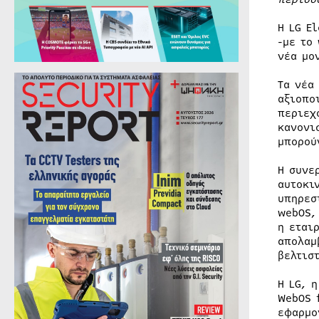
Η LG E
-με το
νέα μο
Τα νέα
αξιοπο
περιεχ
κανονι
μπορού
Η συνε
αυτοκι
υπηρεσ
webOS,
η εται
απολαμ
βελτισ
Η LG, 
WebOS 
εφαρμο