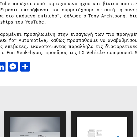
uTube παρέχει ευρύ περιεχόμενο ήχου και βίντεο που ε
 Είμαστε υπερήφανοι που συμμετέχουμε σε αυτή τη συνε
ος στο επόμενο επίπεδο”, δήλωσε ο Tony Archibong, δι
rships του YouTube.
παραμένει προσηλωμένη στην εισαγωγή των πιο προηγμέ
bOS for Automotive, καθώς προσπαθούμε να αναβαθμίσου
υς επιβάτες, ικανοποιώντας παράλληλα τις διαφορετικέ
 ο Eun Seok-hyun, πρόεδρος της LG Vehicle component 
acebook
LinkedIn
Messenger
Μοιραστείτε