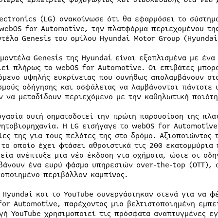
lectronics (LG) ανακοίνωσε ότι θα εφαρμόσει το σύστη
 webOS for Automotive, την πλατφόρμα περιεχομένου της
ντέλα Genesis του ομίλου Hyundai Motor Group (Hyundai
 μοντέλα Genesis της Hyundai είναι εξοπλισμένα με έν
ιεί πλήρως το webOS for Automotive. Οι επιβάτες μπορ
όμενο υψηλής ευκρίνειας που συνήθως απολαμβάνουν στο
σμούς οδήγησης και ασφάλειας να λαμβάνονται πάντοτε 
ν να μεταδίδουν περιεχόμενο με την καθηλωτική ποιότη
ργασία αυτή σηματοδοτεί την πρώτη παρουσίαση της πλα
νητοβιομηχανία. Η LG εισήγαγε το webOS for Automotive
ίες της για τους πελάτες της στο δρόμο. Αξιοποιώντας 
 το οποίο έχει φτάσει αθροιστικά τις 200 εκατομμύρια
ρεία ανέπτυξε μια νέα έκδοση για οχήματα, ώστε οι οδη
βάνουν ένα ευρύ φάσμα υπηρεσιών over-the-top (OTT), 
τοποιημένο περιβάλλον καμπίνας.
η Hyundai και το YouTube συνεργάστηκαν στενά για να φ
for Automotive, παρέχοντας μια βελτιστοποιημένη εμπε
γή YouTube χρησιμοποιεί τις πρόσφατα αναπτυγμένες εγ