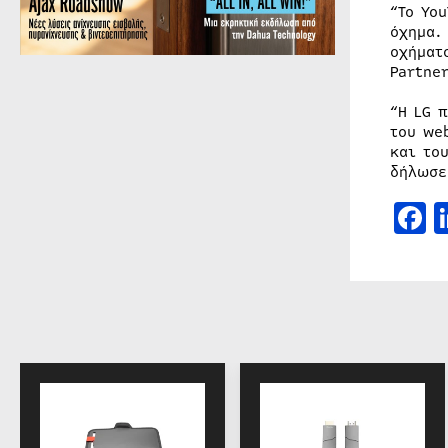
“Το Yo
όχημα.
οχήματ
Partne
“Η LG 
του we
και το
δήλωσε
F