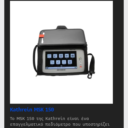
Kathrein MSK 150
Το MSK 150 της Kathrein είναι ένα
επαγγελματικό πεδιόμετρο που υποστηρίζει