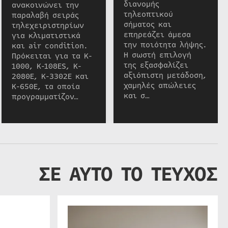
διανομής
ανακοινώνει την
τηλεοπτικού
παραλαβή σειράς
σήματος και
τηλεχειριστηρίων
επηρεάζει άμεσα
για κλιματιστικά
την ποιότητα λήψης.
και air condition.
Η σωστή επιλογή
Πρόκειται για τα K-
της εξασφαλίζει
1000, K-108ES, K-
αξιόπιστη μετάδοση,
2080E, K-3302E και
χαμηλές απώλειες
K-650E, τα οποία
και σ…
προγραμματίζον…
ΣΕ ΑΥΤΟ ΤΟ ΤΕΥΧΟΣ