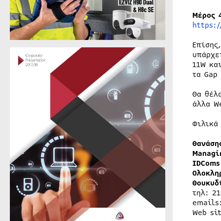
Μέρος 
https:
Επίσης
υπάρχε
11W κα
τα Gap
Θα θέλ
άλλα W
Φιλικά
Θανάση
Managi
IDCom
Ολοκλη
Θουκυδ
τηλ: 2
email
Web si