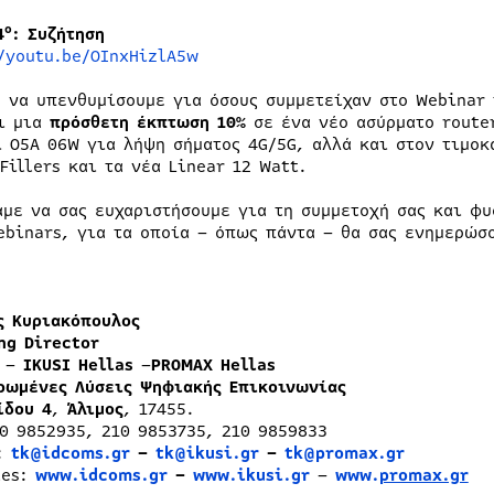
ο
4
: Συζήτηση
//youtu.be/OInxHizlA5w
, να υπενθυμίσουμε για όσους συμμετείχαν στο Webinar 
ι μια
πρόσθετη έκπτωση 10%
σε ένα νέο ασύρματο router
ι O5A 06W για λήψη σήματος 4G/5G, αλλά και στον τιμοκ
 Fillers και τα νέα Linear 12 Watt.
αμε να σας ευχαριστήσουμε για τη συμμετοχή σας και φ
ebinars, για τα οποία – όπως πάντα – θα σας ενημερώσ
ς Κυριακόπουλος
ng Director
s
–
IKUSI Hellas
–
PROMAX Hellas
ρωμένες Λύσεις Ψηφιακής Επικοινωνίας
ίδου 4
,
Άλιμος
, 17455.
10 9852935, 210 9853735, 210 9859833
s:
tk@idcoms.gr
–
tk@ikusi.gr
–
tk@promax.gr
tes:
www.idcoms.gr
–
www.ikusi.gr
–
www.
promax.gr