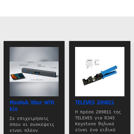
MaxHub XBar W70
TELEVES 209811
kit
Η πρέσα 209811 της
TELEVES για RJ45
Σε επιχειρήσεις
Keystone θηλυκό
όπου οι συσκέψεις
είναι ένα ειδικό
είναι πλέον