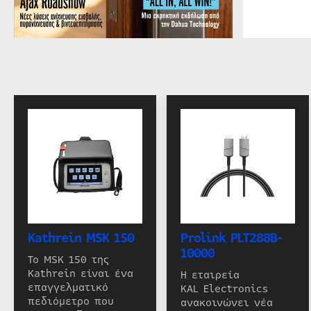
Kathrein MSK 150
Prolink PLT288B-
10000
Το MSK 150 της
Kathrein είναι ένα
Η εταιρεία
επαγγελματικό
KAL Electronics
πεδιόμετρο που
ανακοινώνει νέα