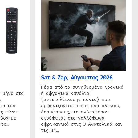
Sat & Zap, Αύγουστος 2026
η
Πέρα από τα συνηθισμένα ιρανικά
 μήνα στο
ή αφγανικά κανάλια
ς
(αντιπολίτευσης πάντα) που
ια τον
εμφανίζονται στους ανατολικούς
ς είναι
δορυφόρους, το ενδιαφέρον
 Box με
στρέφεται στα γαλλόφωνα
 to…
αφρικανικά στις 3 Ανατολικά και
τις 34…