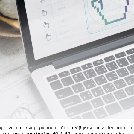
αμε να σας ενημερώσουμε ότι ανέβηκαν τα video από τ
ς και της τεχνολογίας 4G & 5G
, που πραγματοποιήθηκε 