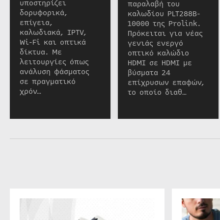
υποστηρίζει
παραλαβή του
δορυφορικά,
καλωδίου PLT288B-
επίγεια,
10000 της Prolink.
καλωδιακά, IPTV,
Πρόκειται για νέας
Wi-Fi και οπτικά
γενιάς ενεργό
δίκτυα. Με
οπτικό καλώδιο
λειτουργίες όπως
HDMI σε HDMI με
ανάλυση φάσματος
βύσματα 24
σε πραγματικό
επίχρυσων επαφών,
χρόν…
το οποίο διαθ…