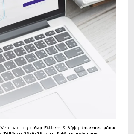
ο Webinar περί
Gap Fillers
& λήψη
internet μέσω
το
Σάββατο 23/9/23 στις 5.00 το απόγευμα
.