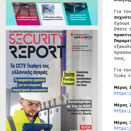
Για τη
συχνότ
έχουμε
Οπότε 
πρακτι
Παραμε
εξακολ
προσαν
τους.
Για τη
links 
Μέρος 
https:
Μέρος 
https:
Μέρος 
https: