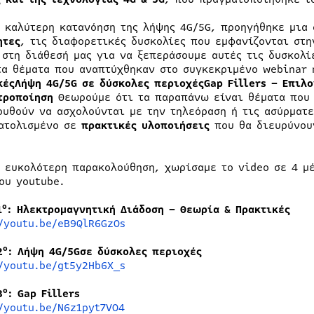
ν καλύτερη κατανόηση της λήψης 4G/5G, προηγήθηκε μια
ητες
, τις διαφορετικές δυσκολίες που εμφανίζονται στη
 στη διάθεσή μας για να ξεπεράσουμε αυτές τις δυσκολί
τα θέματα που αναπτύχθηκαν στο συγκεκριμένο webinar
κές
Λήψη 4G/5G σε δύσκολες περιοχές
Gap Fillers – Επιλ
τροποίηση
Θεωρούμε ότι τα παραπάνω είναι θέματα που 
ουθούν να ασχολούνται με την τηλεόραση ή τις ασύρματε
ατολισμένο σε
πρακτικές υλοποιήσεις
που θα διευρύνου
ν ευκολότερη παρακολούθηση, χωρίσαμε το video σε 4 μ
του youtube.
ο
1
: Ηλεκτρομαγνητική Διάδοση – Θεωρία & Πρακτικές
//youtu.be/eB9QlR6GzOs
ο
2
: Λήψη 4G/5Gσε δύσκολες περιοχές
//youtu.be/gt5y2Hb6X_s
ο
3
: Gap Fillers
//youtu.be/N6z1pyt7VO4