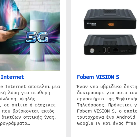
Internet
Fobem VISION S
e Internet αποτελεί μια
Έναν νέο υβριδικό δέκτ
κή λύση για σταθερή
δοκιμάσαμε για αυτό τον
σύνδεση υψηλής
εργαστήριο της Ψηφιακή
, σε σπίτια ή εξοχικές
Τηλεόρασης. Πρόκειται γ
 που βρίσκονται εκτός
Fobem VISION S, ο οποίο
 δικτύων οπτικής ίνας.
ταυτόχρονα ένα Android
προγράμματα…
Google TV και ένας free