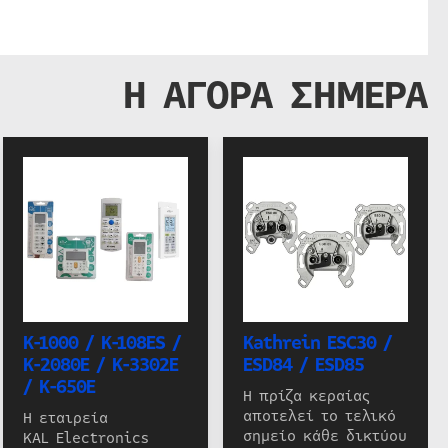
Η ΑΓΟΡΑ ΣΗΜΕΡΑ
K-1000 / K-108ES /
Kathrein ESC30 /
K-2080E / K-3302E
ESD84 / ESD85
/ K-650E
Η πρίζα κεραίας
αποτελεί το τελικό
Η εταιρεία
σημείο κάθε δικτύου
KAL Electronics