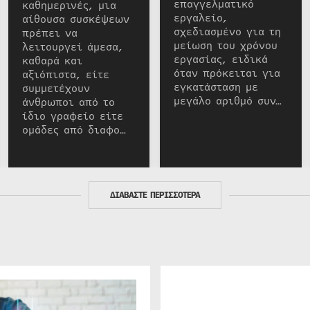
επαγγελματικό
καθημερινές, μια
εργαλείο,
αίθουσα συσκέψεων
σχεδιασμένο για τη
πρέπει να
μείωση του χρόνου
λειτουργεί άμεσα,
εργασίας, ειδικά
καθαρά και
όταν πρόκειται για
αξιόπιστα, είτε
εγκατάσταση με
συμμετέχουν
μεγάλο αριθμό συν…
άνθρωποι από το
ίδιο γραφείο είτε
ομάδες από διαφο…
ΔΙΑΒΑΣΤΕ ΠΕΡΙΣΣΟΤΕΡΑ