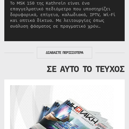
Το MSK 150 της Kathrein είναι ένα
επαγγελματικό πεδιόμετρο που υποστηρίζει
δορυφορικά, επίγεια, καλωδιακά, IPTV, Wi-Fi
και οπτικά δίκτυα. Με λειτουργίες όπως
ανάλυση φάσματος σε πραγματικό χρόν…
ΔΙΑΒΑΣΤΕ ΠΕΡΙΣΣΟΤΕΡΑ
ΣΕ ΑΥΤΟ ΤΟ ΤΕΥΧΟΣ