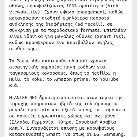
οθόνη, εξασφαλίζοντας 100% ορατότητα (high
viewability). Έχουν υψηλό engagement, καθώς
καταγράφουν αισθητά υψηλότερα ποσοστά
ανάκλησης της διαφήμισης (ad recall), σε
σύγκριση με τα παραδοσιακά formats. Επιπλέον
είναι ιδανικά για μεγάλες οθόνες (Smart TVs),
καθώς προσφέρουν ένα περιβάλλον υψηλής
αισθητικής.
Τα Pause Ads αποτελούν εδώ και χρόνια
στρατηγικής σημασίας πηγή εσόδων για
παγκόσμιους κολοσσούς, όπως το Netflix, η
Hulu, το Roku, το Amazon prime, το YouTube
κ.ά.
H ΑΝΙΧΕ ΝΕΤ δραστηριοποιείται στον τομέα της
παροχής υπηρεσιών υβριδικής τηλεόρασης με
μεγάλη εμπειρία και εξειδίκευση, με παρουσία
σε αρκετές ευρωπαϊκές χώρες και όχι μόνο
(Ελλάδα, Γερμανία, Κύπρο, Σαουδική Αραβία
κλπ.). Συνεργάζεται επίσης με κορυφαίους
κατασκευαστές Smart TVs όπως οι LG, Samsung,