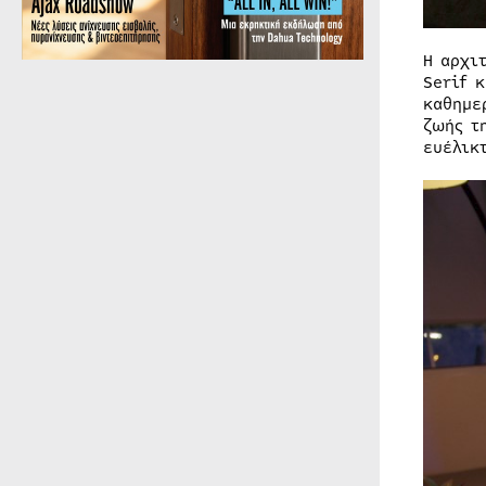
Η αρχι
Serif 
καθημε
ζωής τ
ευέλικ