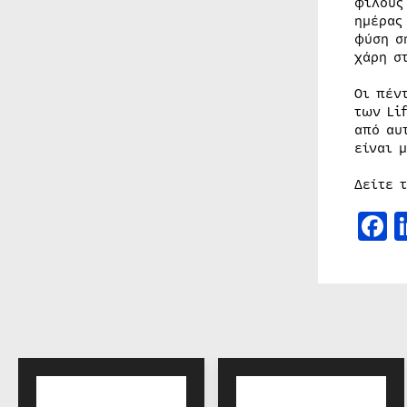
φίλους
ημέρας
φύση σ
χάρη σ
Οι πέν
των Li
από αυ
είναι 
Δείτε 
F