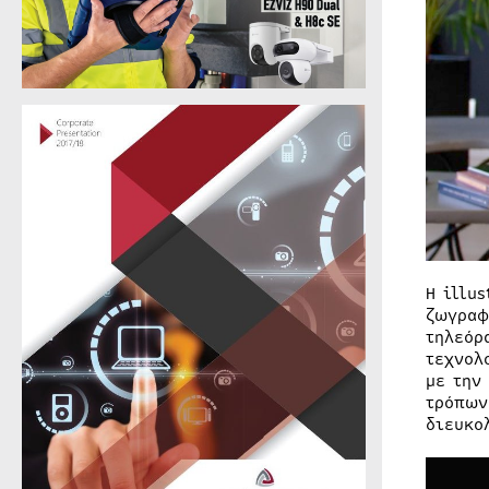
Η illu
ζωγραφ
τηλεόρ
τεχνολ
με την
τρόπων
διευκο