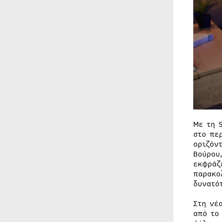
Με τη 
στο πε
οριζόν
Bούρου
εκφράζ
παρακο
δυνατό
Στη νέ
από το