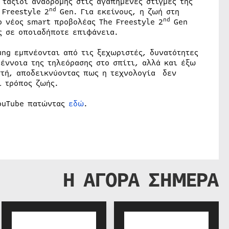
 ταξίδι αναδρομής στις αγαπημένες στιγμές της
nd
 Freestyle 2
Gen. Για εκείνους, η ζωή στη
nd
o νέος smart προβολέας The Freestyle 2
Gen
ς σε οποιαδήποτε επιφάνεια.
ung εμπνέονται από τις ξεχωριστές, δυνατότητες
 έννοια της τηλεόρασης στο σπίτι, αλλά και έξω
στή, αποδεικνύοντας πως η τεχνολογία δεν
ι τρόπος ζωής.
YouTube πατώντας
εδώ
.
Η ΑΓΟΡΑ ΣΗΜΕΡΑ