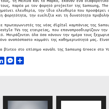
 τους, τη Μελίνα και το Μάρκο, έκαναν ένα διαφορετικό
 τους, παρέα με τον φορητό projector της Samsung, The
ημαίνει ελευθερία, την ίδια ελευθερία που προσφέρει 
τη φορητότητα, την ευελιξία και τη δυνατότητα προβολή
τε πρωταγωνιστές της νέας digital καμπάνιας της Sams
festyle TVs της εταιρείας, που επαναπροσδιορίζουν την
τό. Μοιράζονται όλα όσα κάνουν την ημέρα τους ξεχωρι
μόνο αναπόσπαστο κομμάτι της καθημερινότητά μας. Είνα
τα βίντεο στο επίσημο κανάλι της Samsung Greece στο 
acebook
LinkedIn
Messenger
Μοιραστείτε