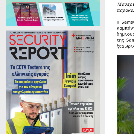
Τέσσερ
παρακο
Η Sams
καμπάν
δημιου
της Sa
ξεχωρι