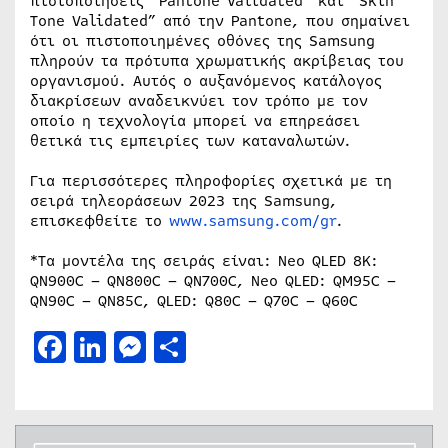
πιστοποιήσεις “Pantone Validated” και “Skin
Tone Validated” από την Pantone, που σημαίνει
ότι οι πιστοποιημένες οθόνες της Samsung
πληρούν τα πρότυπα χρωματικής ακρίβειας του
οργανισμού. Αυτός ο αυξανόμενος κατάλογος
διακρίσεων αναδεικνύει τον τρόπο με τον
οποίο η τεχνολογία μπορεί να επηρεάσει
θετικά τις εμπειρίες των καταναλωτών.
Για περισσότερες πληροφορίες σχετικά με τη
σειρά τηλεοράσεων 2023 της Samsung,
επισκεφθείτε το
www.samsung.com/gr
.
*Τα μοντέλα της σειράς είναι: Neo QLED 8K:
QN900C – QN800C – QN700C, Neo QLED: QM95C –
QN90C – QN85C, QLED: Q80C – Q70C – Q60C
Facebook
LinkedIn
Messenger
Μοιραστείτε