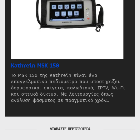
Kathrein MSK 150
Το MSK 150 της Kathrein είναι ένα
επαγγελματικό πεδιόμετρο που υποστηρίζει
δορυφορικά, επίγεια, καλωδιακά, IPTV, Wi-Fi
και οπτικά δίκτυα. Με λειτουργίες όπως
ανάλυση φάσματος σε πραγματικό χρόν…
ΔΙΑΒΑΣΤΕ ΠΕΡΙΣΣΟΤΕΡΑ