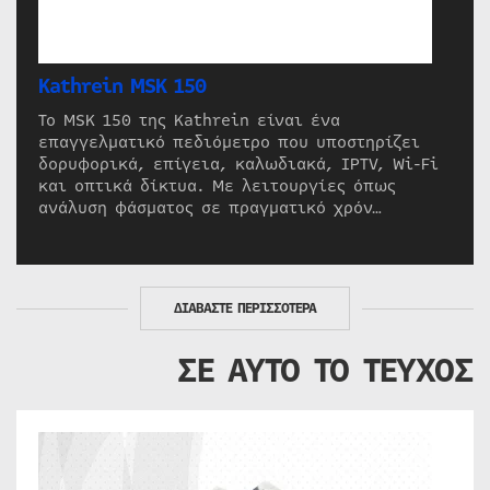
Kathrein MSK 150
Το MSK 150 της Kathrein είναι ένα
επαγγελματικό πεδιόμετρο που υποστηρίζει
δορυφορικά, επίγεια, καλωδιακά, IPTV, Wi-Fi
και οπτικά δίκτυα. Με λειτουργίες όπως
ανάλυση φάσματος σε πραγματικό χρόν…
ΔΙΑΒΑΣΤΕ ΠΕΡΙΣΣΟΤΕΡΑ
ΣΕ ΑΥΤΟ ΤΟ ΤΕΥΧΟΣ