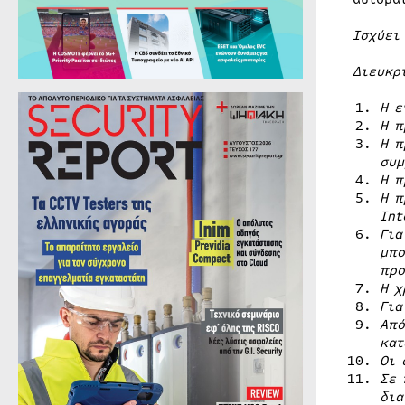
Ισχύει
Διευκρ
Η ε
Η π
Η π
συμ
Η π
Η π
Int
Για
μπο
προ
Η χ
Για
Από
κατ
Οι 
Σε 
δια