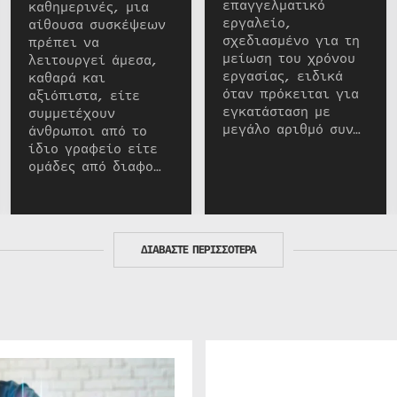
επαγγελματικό
καθημερινές, μια
εργαλείο,
αίθουσα συσκέψεων
σχεδιασμένο για τη
πρέπει να
μείωση του χρόνου
λειτουργεί άμεσα,
εργασίας, ειδικά
καθαρά και
όταν πρόκειται για
αξιόπιστα, είτε
εγκατάσταση με
συμμετέχουν
μεγάλο αριθμό συν…
άνθρωποι από το
ίδιο γραφείο είτε
ομάδες από διαφο…
ΔΙΑΒΑΣΤΕ ΠΕΡΙΣΣΟΤΕΡΑ