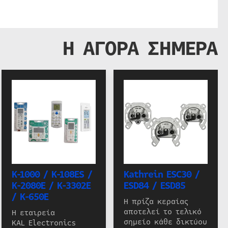
Η ΑΓΟΡΑ ΣΗΜΕΡΑ
K-1000 / K-108ES /
Kathrein ESC30 /
K-2080E / K-3302E
ESD84 / ESD85
/ K-650E
Η πρίζα κεραίας
αποτελεί το τελικό
Η εταιρεία
σημείο κάθε δικτύου
KAL Electronics