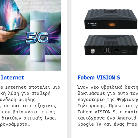
Internet
Fobem VISION S
e Internet αποτελεί μια
Έναν νέο υβριδικό δέκτ
κή λύση για σταθερή
δοκιμάσαμε για αυτό τον
σύνδεση υψηλής
εργαστήριο της Ψηφιακή
, σε σπίτια ή εξοχικές
Τηλεόρασης. Πρόκειται γ
 που βρίσκονται εκτός
Fobem VISION S, ο οποίο
 δικτύων οπτικής ίνας.
ταυτόχρονα ένα Android
προγράμματα…
Google TV και ένας free