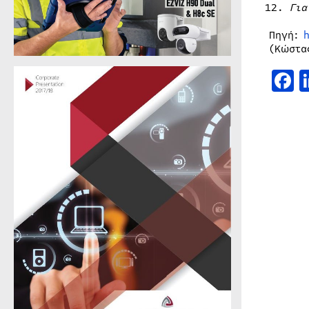
Για
Πηγή:
(Κώστα
F