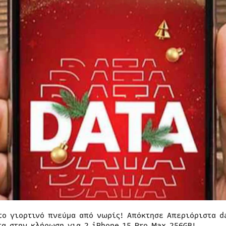
το γιορτινό πνεύμα από νωρίς! Απόκτησε Απεριόριστα da
τα στην κλήρωση για 2 iPhone 15 Pro Max 256GB!