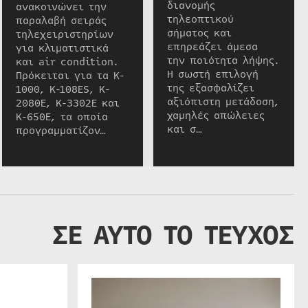
διανομής
ανακοινώνει την
τηλεοπτικού
παραλαβή σειράς
σήματος και
τηλεχειριστηρίων
επηρεάζει άμεσα
για κλιματιστικά
την ποιότητα λήψης.
και air condition.
Η σωστή επιλογή
Πρόκειται για τα K-
της εξασφαλίζει
1000, K-108ES, K-
αξιόπιστη μετάδοση,
2080E, K-3302E και
χαμηλές απώλειες
K-650E, τα οποία
και σ…
προγραμματίζον…
ΣΕ ΑΥΤΟ ΤΟ ΤΕΥΧΟΣ