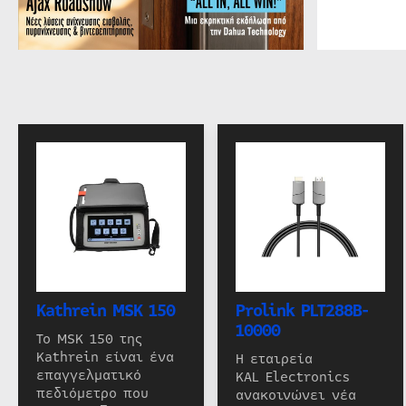
Kathrein MSK 150
Prolink PLT288B-
10000
Το MSK 150 της
Kathrein είναι ένα
Η εταιρεία
επαγγελματικό
KAL Electronics
πεδιόμετρο που
ανακοινώνει νέα