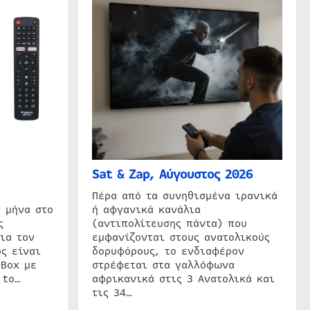
Sat & Zap, Αύγουστος 2026
η
Πέρα από τα συνηθισμένα ιρανικά
 μήνα στο
ή αφγανικά κανάλια
ς
(αντιπολίτευσης πάντα) που
ια τον
εμφανίζονται στους ανατολικούς
ς είναι
δορυφόρους, το ενδιαφέρον
 Box με
στρέφεται στα γαλλόφωνα
 to…
αφρικανικά στις 3 Ανατολικά και
τις 34…