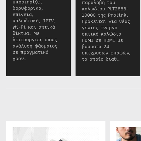
υποστηρίζει
παραλαβή του
δορυφορικά,
καλωδίου PLT288B-
επίγεια,
10000 της Prolink.
καλωδιακά, IPTV,
Πρόκειται για νέας
Wi-Fi και οπτικά
γενιάς ενεργό
δίκτυα. Με
οπτικό καλώδιο
λειτουργίες όπως
HDMI σε HDMI με
ανάλυση φάσματος
βύσματα 24
σε πραγματικό
επίχρυσων επαφών,
χρόν…
το οποίο διαθ…