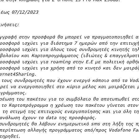
 έως 07/12/2023
ινήσεις:
γγραφή στην προσφορά θα μπορεί να πραγματοποιηθεί απ
ροσφορά ισχύει για διάστημα 7 ημερών από την επιτυχή
ροσφορά ισχύει για όλους τους συνδρομητές κινητής τη
βολαίου και Καρτοπρογράμματος (ιδιώτες & επαγγελματί
ροσφορά ισχύει για roaming στην Ε.Ε με πολιτική ορθή
ροσφορά ισχύει για χρήση από το κινητό και δεν μοιρά
ernet4Sharing.
 τους συνδρομητές που έχουν ενεργό κάποιο από τα Vod
ρεί να ενεργοποιηθεί στο κύριο μέλος και μοιράζεται 
γράμματος.
ρέωση του πακέτου για το συμβόλαιο θα αποτυπωθεί στ
 το Καρτοπρόγραμμα η χρέωση του πακέτου γίνεται στον
 τη στιγμή της επιτυχούς ενεργοποίησης και για όλη τ
ανάλωση έχουν τα data της προσφοράς.
συνδρομητές θα λάβουν ενημερωτικό sms στη λήξη της π
περίπτωση αλλαγής προγράμματος από/προς Vodafone Fa
τηρηθεί.