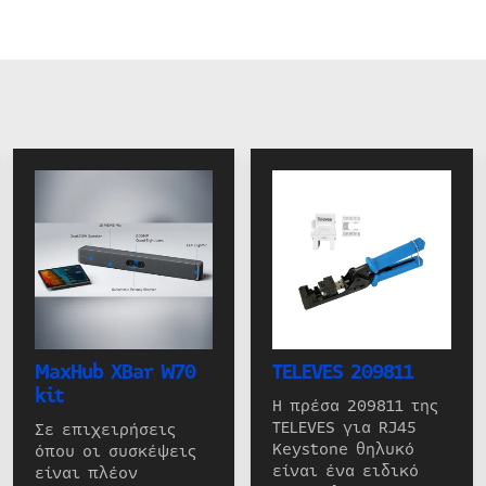
MaxHub XBar W70
TELEVES 209811
kit
Η πρέσα 209811 της
TELEVES για RJ45
Σε επιχειρήσεις
Keystone θηλυκό
όπου οι συσκέψεις
είναι ένα ειδικό
είναι πλέον