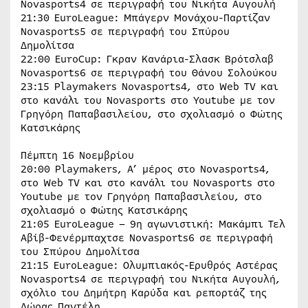
Novasports4 σε περιγραφή του Νικήτα Αυγουλή
21:30 EuroLeague: Μπάγερν Μονάχου-Παρτίζαν
Novasports5 σε περιγραφή του Σπύρου
Δημολίτσα
22:00 EuroCup: Γκραν Κανάρια-Σλασκ Βρότσλαβ
Novasports6 σε περιγραφή του Θάνου Σολούκου
23:15 Playmakers Novasports4, στο Web TV και
στο κανάλι του Novasports στο Youtube με τον
Γρηγόρη Παπαβασιλείου, στο σχολιασμό ο Φώτης
Κατσικάρης
Πέμπτη 16 Νοεμβρίου
20:00 Playmakers, Α’ μέρος στο Novasports4,
στο Web TV και στο κανάλι του Novasports στο
Youtube με τον Γρηγόρη Παπαβασιλείου, στο
σχολιασμό ο Φώτης Κατσικάρης
21:05 EuroLeague – 9η αγωνιστική: Μακάμπι Τελ
Αβίβ-Φενέρμπαχτσε Novasports6 σε περιγραφή
του Σπύρου Δημολίτσα
21:15 EuroLeague: Ολυμπιακός-Ερυθρός Αστέρας
Novasports4 σε περιγραφή του Νικήτα Αυγουλή,
σχόλιο του Δημήτρη Καρύδα και ρεπορτάζ της
Δώρας Παντέλη