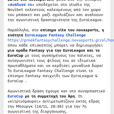
«
Ανάλυσέ το
» υποδέχεται στο studio της
Novibet εκλεκτούς καλεσμένους από τον χώρο
του μπάσκετ και μαζί σχολιάζουν και αναλύουν
την αγωνιστική δραστηριότητα της EuroLeague.
Παράλληλα, στο
επίσημο site του novasports, η
ενότητα
EuroLeague Fantasy Challenge
https://greekfantasychallenge.novasports.gr/el/ho
όπου κάθε επισκέπτης μπορεί να δημιουργήσει
μια ομάδα Fantasy για την EuroLeague και το
EuroCup
με τους αγαπημένους του παίκτες, να
ανταγωνιστεί τους φίλους του σε ιδιωτικά
πρωταθλήματα και να κερδίσει μοναδικά δώρα!
Το EuroLeague Fantasy Challenge είναι το
επίσημο Fantasy παιχνίδι των EuroLeague &
EuroCup .
Αγωνιστική δράση έχουμε και στο συναρπαστικό
EuroCup
με τη συμμετοχή του Άρη
. Οι
«κιτρινόμαυροι» αντιμετωπίζουν εκτός έδρας
την Μπουργκ (14/11, 20:30) για την 7η
αγωνιστική της διοργάνωσης.