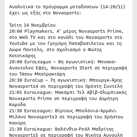
Αναλυτικά το πρόγραμμα μεταδόσεων (14-20/11)
έχει ως εξής στο Novasports:
Τρίτη 14 Νοεμβρίου
20:00 Playmakers, A’ μέρος Novasports Prime,
στο Web TV και στο κανάλι του Novasports στο
Youtube με τον Γρηγόρη Παπαβασιλείου και τη
Δώρα Παντέλη, στο σχολιασμό ο Φώτης
Κατσικάρης
20:00 EuroLeague – 8η αγωνιστική: Μονακό-
Αναντολού Εφές, Novasports Start σε περιγραφή
του Τάσου Μπαϊρακτάρη
20:30 EuroCup – 7η αγωνιστική: Μπουργκ-Άρης
Novasports4 σε περιγραφή του Ορέστη Συντελή
21:05 EuroLeague: Μακάμπι Τελ Αβίβ-Ολυμπιακός
Novasports Prime σε περιγραφή του Δημήτρη
Καρύδα
21:30 EuroLeague: Βίρτους Μπολόνια-Αρμάνι
Μιλάνο Novasports3 σε περιγραφή του Χρήστου
Καούρη
21:30 EuroLeague: Βαλένθια-Ρεάλ Μαδρίτης
Novasports5 σε περιγραφή του Νικήτα Αυγουλή