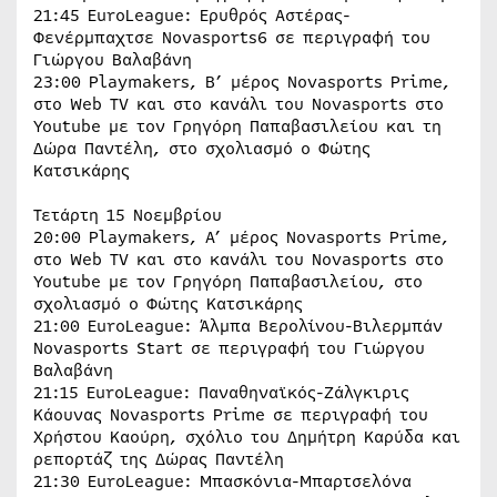
21:45 EuroLeague: Ερυθρός Αστέρας-
Φενέρμπαχτσε Novasports6 σε περιγραφή του
Γιώργου Βαλαβάνη
23:00 Playmakers, Β’ μέρος Novasports Prime,
στο Web TV και στο κανάλι του Novasports στο
Youtube με τον Γρηγόρη Παπαβασιλείου και τη
Δώρα Παντέλη, στο σχολιασμό ο Φώτης
Κατσικάρης
Τετάρτη 15 Νοεμβρίου
20:00 Playmakers, A’ μέρος Novasports Prime,
στο Web TV και στο κανάλι του Novasports στο
Youtube με τον Γρηγόρη Παπαβασιλείου, στο
σχολιασμό ο Φώτης Κατσικάρης
21:00 EuroLeague: Άλμπα Βερολίνου-Βιλερμπάν
Novasports Start σε περιγραφή του Γιώργου
Βαλαβάνη
21:15 EuroLeague: Παναθηναϊκός-Ζάλγκιρις
Κάουνας Novasports Prime σε περιγραφή του
Χρήστου Καούρη, σχόλιο του Δημήτρη Καρύδα και
ρεπορτάζ της Δώρας Παντέλη
21:30 EuroLeague: Μπασκόνια-Μπαρτσελόνα