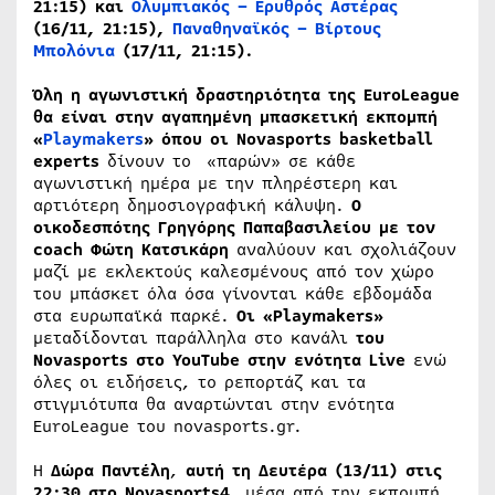
21:15) και
Ολυμπιακός – Ερυθρός Αστέρας
(16/11, 21:15),
Παναθηναϊκός – Βίρτους
Μπολόνια
(17/11, 21:15).
Όλη η αγωνιστική δραστηριότητα της
EuroLeague
θα είναι στην αγαπημένη μπασκετική εκπομπή
«
Playmakers
» όπου οι Novasports basketball
experts
δίνουν το «παρών» σε κάθε
αγωνιστική ημέρα με την πληρέστερη και
αρτιότερη δημοσιογραφική κάλυψη.
Ο
οικοδεσπότης Γρηγόρης Παπαβασιλείου με τον
coach Φώτη Κατσικάρη
αναλύουν και σχολιάζουν
μαζί με εκλεκτούς καλεσμένους από τον χώρο
του μπάσκετ όλα όσα γίνονται κάθε εβδομάδα
στα ευρωπαϊκά παρκέ.
Οι «
Playmakers
»
μεταδίδονται παράλληλα στο κανάλι
του
Novasports στο YouTube στην ενότητα Live
ενώ
όλες οι ειδήσεις, το ρεπορτάζ και τα
στιγμιότυπα θα αναρτώνται στην ενότητα
EuroLeague του novasports.gr.
Η
Δώρα Παντέλη
,
αυτή τη Δευτέρα (13/11) στις
22:30 στο
Novasports
4
, μέσα από την εκπομπή