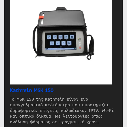
Kathrein MSK 150
Το MSK 150 της Kathrein είναι ένα
επαγγελματικό πεδιόμετρο που υποστηρίζει
δορυφορικά, επίγεια, καλωδιακά, IPTV, Wi-Fi
και οπτικά δίκτυα. Με λειτουργίες όπως
ανάλυση φάσματος σε πραγματικό χρόν…