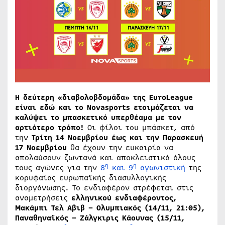
Η δεύτερη «διαβολοβδομάδα» της
EuroLeague
είναι εδώ και το
Novasports
ετοιμάζεται να
καλύψει το μπασκετικό υπερθέαμα με τον
αρτιότερο τρόπο!
Οι φίλοι του μπάσκετ, από
την
Τρίτη 14 Νοεμβρίου έως και την Παρασκευή
17 Νοεμβρίου
θα έχουν την ευκαιρία να
απολαύσουν ζωντανά και αποκλειστικά όλους
η
η
τους αγώνες για την
8
και 9
αγωνιστική
της
κορυφαίας ευρωπαϊκής διασυλλογικής
διοργάνωσης. Το ενδιαφέρον στρέφεται στις
αναμετρήσεις
ελληνικού ενδιαφέροντος,
Μακάμπι Τελ Αβιβ – Ολυμπιακός (14/11, 21:05),
Παναθηναϊκός – Ζάλγκιρις Κάουνας (15/11,