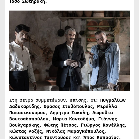
Τάσο Σωτηράκη.
Στη σειρά συμμετέχουν, επίσης, οι:
Πυγμαλίων
Δαδακαρίδης,
Θράσος Σταθόπουλος, Μιρέλλα
Παπαοικονόμου, Δήμητρα Σακαλή, Δωροθέα
Βουτσαδοπούλου, Μαρία Κοντοδήμα, Γιάννης
Βουλγαράκης, Φώτης Πέτσος, Γιώργος Κανέλλης,
Κώστας Ροζής, Νικόλας Μαραγκόπουλος,
Κώνσταντίνος Τσεντούρος
και
Άπος Κυπραίος
.