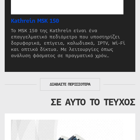
Kathrein MSK 150
Το MSK 150 της Kathrein είναι ένα
επαγγελματικό πεδιόμετρο που υποστηρίζει
δορυφορικά, επίγεια, καλωδιακά, IPTV, Wi-Fi
και οπτικά δίκτυα. Με λειτουργίες όπως
ανάλυση φάσματος σε πραγματικό χρόν…
ΔΙΑΒΑΣΤΕ ΠΕΡΙΣΣΟΤΕΡΑ
ΣΕ ΑΥΤΟ ΤΟ ΤΕΥΧΟΣ