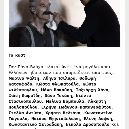
Το καστ
Τον Πάνο Βλάχο πλαισιώνει ένα μεγάλο καστ
Ελλήνων ηθοποιών που απαρτίζεται από τους:
Μαρίνα Ψάλτη
,
Αθηνά Τσιλύρα
,
Θοδωρή
Κατσαφάδο
,
Κώστα Φλωκατούλα
,
Κώστα
Φιλίππογλου
,
Μάνο Βακούση
,
Ταξιάρχη Χάνο,
Φώτη Θωμαΐδη, Θάνο Τοκάκη, Ντένια
Στασινοπούλου
,
Μελίνα Βαμπούλα
,
Άλκηστη
Πουλοπούλου
,
Ειρήνη Ιωάννου–Παπανεοφύτου
,
Στέλλα Αντύπα, Χρήστο Βελιάνο
,
Κωνσταντίνο
Γώγουλο, Νατάσα Εξηνταβελώνη, Ελένη Δαφνή,
Κωνσταντίνο Σειραδάκη, Νικόλα Δροσόπουλο
και