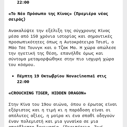
22:00
«Το Νέο Πρόσωπο της Κίνας» (Πρεμιέρα νέας
σειράς)
Ανακαλύψτε την εξέλιξη της σύγχρονης Κίνας
μέσα από 150 χρόνια ιστορίας και σημαντικές
προσωπικότητες όπως η Αυτοκράτειρα Τσισί, ο
Μάο Τσε Τουνγκ και ο Τζακ Μα. Η χώρα απώλεσε
την ηγετική της θέση, επανήλθε όμως και
σύντομα μεταμορφώθηκε στην πιο ισχυρή χώρα
του κόσμου.
Πέμπτη
19
Οκτωβρίου
Novacinema
1
στις
22
:00
«CROUCHING TIGER, HIDDEN DRAGON»
Στην Κίνα του 19ου αιώνα, όπου ο έρωτας είναι
εξόριστος και η τιμή κι η παράδοση είναι οι
απόλυτες αξίες, η μοίρα κι ένα σπαθί οδηγούν
έναν πολεμιστή και μια γυναίκα σε μια
απρόβλεπτη δοκιμασία. (Περιπέτεια ,Ζιγί