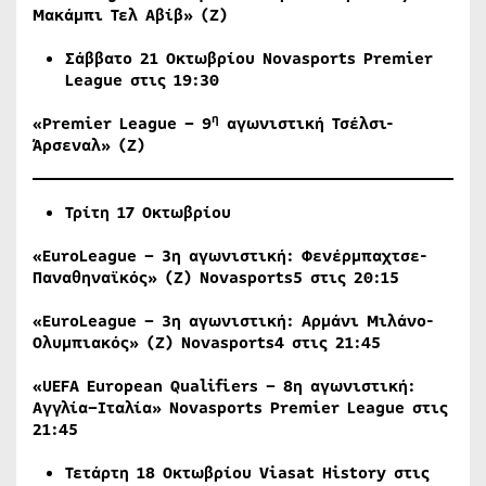
Μακάμπι Τελ Αβίβ» (Ζ)
Σάββατο
21
Οκτωβρίου
Novasports Premier
League
στις
19:30
η
«Premier League – 9
αγωνιστική Τσέλσι-
Άρσεναλ» (Ζ)
Τρίτη
1
7
Οκτωβρίου
«EuroLeague – 3η αγωνιστική: Φενέρμπαχτσε-
Παναθηναϊκός» (Ζ) Novasports5 στις 20:15
«EuroLeague – 3η αγωνιστική: Αρμάνι Μιλάνο-
Ολυμπιακός» (Ζ) Novasports4 στις 21:45
«UEFA European Qualifiers – 8
η
αγωνιστική
:
Αγγλία
–
Ιταλία
» Novasports Premier League
στις
21:45
Τετάρτη 18 Οκτωβρίου
Viasat
History
στις