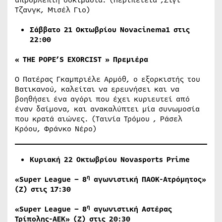
Τζανγκ, Μισέλ Γιο)
Σάββατο
21 Οκτωβρίου
Novacinema
1
στις
22
:00
«
THE POPE’S EXORCIST » Πρεμιέρα
Ο Πατέρας Γκαμπριέλε Αρμόθ, ο εξορκιστής του
Βατικανού, καλείται να ερευνήσει και να
βοηθήσει ένα αγόρι που έχει κυριευτεί από
έναν δαίμονα, και ανακαλύπτει μία συνωμοσία
που κρατά αιώνες. (Ταινία Τρόμου , Ράσελ
Κρόου, Φράνκο Νέρο)
Κυριακή 22 Οκτωβρίου
Novasports
Prime
η
«
Super
League
– 8
αγωνιστική ΠΑΟΚ-Ατρόμητος»
(Ζ) στις 17:30
η
«
Super
League
– 8
αγωνιστική Αστέρας
Τρίπολης-ΑΕΚ» (Ζ) στις 20:30