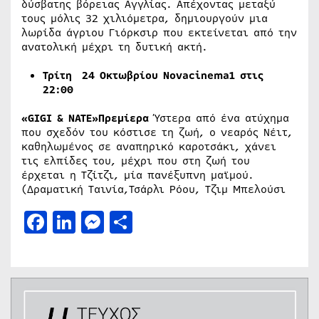
δύσβατης βόρειας Αγγλίας. Απέχοντας μεταξύ
τους μόλις 32 χιλιόμετρα, δημιουργούν μια
λωρίδα άγριου Γιόρκσιρ που εκτείνεται από την
ανατολική μέχρι τη δυτική ακτή.
Τρίτη 24 Οκτωβρίου Novacinema1 στις
22:00
«GIGI & NATE»Πρεμίερα
Ύστερα από ένα ατύχημα
που σχεδόν του κόστισε τη ζωή, ο νεαρός Νέιτ,
καθηλωμένος σε αναπηρικό καροτσάκι, χάνει
τις ελπίδες του, μέχρι που στη ζωή του
έρχεται η Τζίτζι, μία πανέξυπνη μαϊμού.
(Δραματική Ταινία,Τσάρλι Ρόου, Τζιμ Μπελούσι
Facebook
LinkedIn
Messenger
Μοιραστείτε