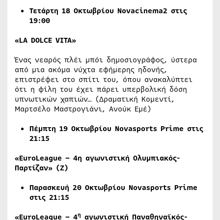
Τετάρτη
18
Οκτωβρίου
Novacinema
2
στις
19
:00
«LA DOLCE VITA»
Ένας νεαρός πλέι μπόι δημοσιογράφος, ύστερα
από μια ακόμα νύχτα εφήμερης ηδονής,
επιστρέφει στο σπίτι του, όπου ανακαλύπτει
ότι η φίλη του έχει πάρει υπερβολική δόση
υπνωτικών χαπιών… (Δραματική Κομεντί,
Μαρτσέλο Μαστρογιάνι, Ανούκ Εμέ)
Πέμπτη 19 Οκτωβρίου
Novasports
Prime
στις
21:15
«EuroLeague – 4η αγωνιστική Ολυμπιακός-
Παρτίζαν» (Ζ)
Παρασκευή 20 Οκτωβρίου
Novasports
Prime
στις 21:15
η
«
EuroLeague
– 4
αγωνιστική Παναθηναϊκός-