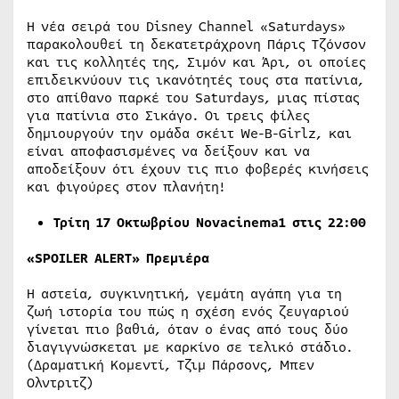
Η νέα σειρά του Disney Channel «Saturdays»
παρακολουθεί τη δεκατετράχρονη Πάρις Τζόνσον
και τις κολλητές της, Σιμόν και Άρι, οι οποίες
επιδεικνύουν τις ικανότητές τους στα πατίνια,
στο απίθανο παρκέ του Saturdays, μιας πίστας
για πατίνια στο Σικάγο. Οι τρεις φίλες
δημιουργούν την ομάδα σκέιτ We-B-Girlz, και
είναι αποφασισμένες να δείξουν και να
αποδείξουν ότι έχουν τις πιο φοβερές κινήσεις
και φιγούρες στον πλανήτη!
Τρίτη
17
Οκτωβρίου
Novacinema1 στις 22:00
«SPOILER ALERT»
Πρεμιέρα
Η αστεία, συγκινητική, γεμάτη αγάπη για τη
ζωή ιστορία του πώς η σχέση ενός ζευγαριού
γίνεται πιο βαθιά, όταν ο ένας από τους δύο
διαγιγνώσκεται με καρκίνο σε τελικό στάδιο.
(Δραματική Κομεντί, Τζιμ Πάρσονς, Μπεν
Ολντριτζ)