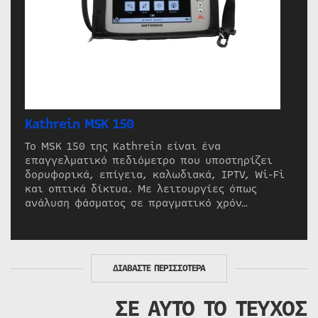
Kathrein MSK 150
Το MSK 150 της Kathrein είναι ένα
επαγγελματικό πεδιόμετρο που υποστηρίζει
δορυφορικά, επίγεια, καλωδιακά, IPTV, Wi-Fi
και οπτικά δίκτυα. Με λειτουργίες όπως
ανάλυση φάσματος σε πραγματικό χρόν…
ΔΙΑΒΑΣΤΕ ΠΕΡΙΣΣΟΤΕΡΑ
ΣΕ ΑΥΤΟ ΤΟ ΤΕΥΧΟΣ