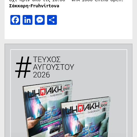
Σάκκαρη-Fruhvirtova
Facebook
LinkedIn
Messenger
Μοιραστείτε