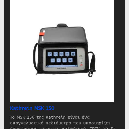
Kathrein MSK 150
Το MSK 150 της Kathrein είναι ένα
επαγγελματικό πεδιόμετρο που υποστηρίζει
δορυφορικά, επίγεια, καλωδιακά, IPTV, Wi-Fi