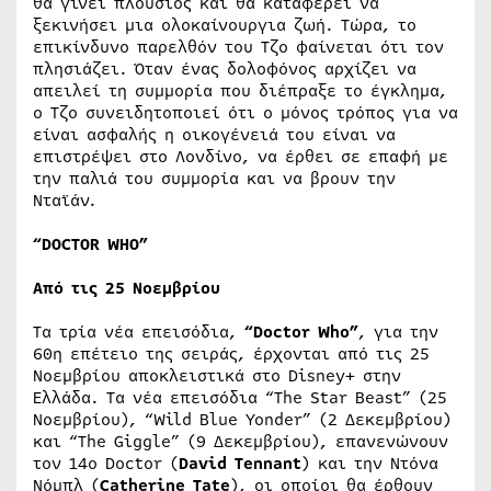
θα γίνει πλούσιος και θα καταφέρει να
ξεκινήσει μια ολοκαίνουργια ζωή. Τώρα, το
επικίνδυνο παρελθόν του Τζο φαίνεται ότι τον
πλησιάζει. Όταν ένας δολοφόνος αρχίζει να
απειλεί τη συμμορία που διέπραξε το έγκλημα,
ο Τζο συνειδητοποιεί ότι ο μόνος τρόπος για να
είναι ασφαλής η οικογένειά του είναι να
επιστρέψει στο Λονδίνο, να έρθει σε επαφή με
την παλιά του συμμορία και να βρουν την
Νταϊάν.
“
DOCTOR
WHO
”
Από τις 25 Νοεμβρίου
Τα τρία νέα επεισόδια,
“
Doctor
Who
”
, για την
60η επέτειο της σειράς, έρχονται από τις 25
Νοεμβρίου αποκλειστικά στο Disney+ στην
Ελλάδα. Τα νέα επεισόδια “The Star Beast” (25
Νοεμβρίου), “Wild Blue Yonder” (2 Δεκεμβρίου)
και “The Giggle” (9 Δεκεμβρίου), επανενώνουν
τον 14ο Doctor (
David
Tennant
) και την Ντόνα
Νόμπλ (
Catherine
Tate
), οι οποίοι θα έρθουν