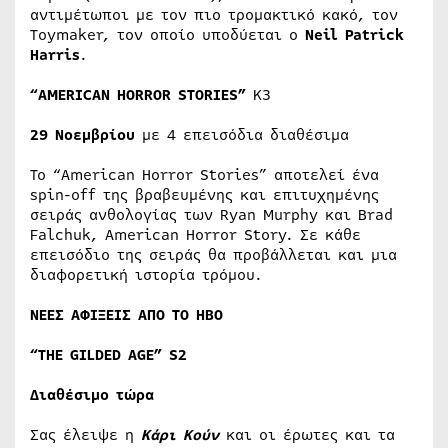
αντιμέτωποι με τον πιο τρομακτικό κακό, τον
Toymaker, τον οποίο υποδύεται ο
Neil
Patrick
Harris
.
“
AMERICAN
HORROR
STORIES
”
Κ3
29 Νοεμβρίου
με 4 επεισόδια διαθέσιμα
Το “American Horror Stories” αποτελεί ένα
spin-off της βραβευμένης και επιτυχημένης
σειράς ανθολογίας των Ryan Murphy και Brad
Falchuk, American Horror Story. Σε κάθε
επεισόδιο της σειράς θα προβάλλεται και μια
διαφορετική ιστορία τρόμου.
ΝΕΕΣ
ΑΦΙΞΕΙΣ
ΑΠΟ
Τ
O
ΗΒΟ
“THE GILDED AGE” S2
Διαθέσιμο τώρα
Σας έλειψε η
Κάρι Κούν
και οι έρωτες και τα