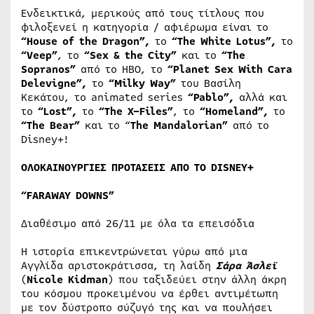
Ενδεικτικά, μερικούς από τους τίτλους που
φιλοξενεί η κατηγορία / αφιέρωμα είναι το
“
House
of
the
Dragon
”,
το
“
The
White
Lotus
”,
το
“
Veep
”
, το
“
Sex
&
the
City
”
και το
“
The
Sopranos
”
από το ΗΒΟ, το
“
Planet
Sex
With
Cara
Delevigne
”,
το
“
Milky
Way
”
του Βασίλη
Κεκάτου, το animated series
“
Pablo
”,
αλλά και
το
“
Lost
”,
το
“
The
X
–
Files
”
, το
“
Homeland
”,
το
“
The
Bear
”
και το “
The
Mandalorian
”
από το
Disney+!
ΟΛΟΚΑΙΝΟΥΡΓΙΕΣ ΠΡΟΤΑΣΕΙΣ ΑΠ
O
TO
DISNEY
+
“
FARAWAY
DOWNS
”
Διαθέσιμο από 26/11 με όλα τα επεισόδια
Η ιστορία επικεντρώνεται γύρω από μια
Αγγλίδα αριστοκράτισσα, τη λαίδη
Σάρα Άσλεϊ
(
Nicole Kidman
) που ταξιδεύει στην άλλη άκρη
του κόσμου προκειμένου να έρθει αντιμέτωπη
με τον δύστροπο σύζυγό της και να πουλήσει