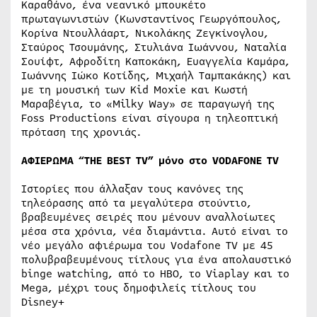
Καραθάνο, ένα νεανικό μπουκέτο
πρωταγωνιστών (Κωνσταντίνος Γεωργόπουλος,
Κορίνα Ντουλλάαρτ, Νικολάκης Ζεγκίνογλου,
Σταύρος Τσουμάνης, Στυλιάνα Ιωάννου, Ναταλία
Σουίφτ, Αφροδίτη Καποκάκη, Ευαγγελία Καμάρα,
Ιωάννης Ιώκο Κοτίδης, Μιχαήλ Ταμπακάκης) και
με τη μουσική των Κid Moxie και Κωστή
Μαραβέγια, το «Milky Way» σε παραγωγή της
Foss Productions είναι σίγουρα η τηλεοπτική
πρόταση της χρονιάς.
ΑΦΙΕΡΩΜΑ
“THE BEST TV”
μόνο
στο
VODAFONE TV​
Ιστορίες που άλλαξαν τους κανόνες της
τηλεόρασης από τα μεγαλύτερα στούντιο,
βραβευμένες σειρές που μένουν αναλλοίωτες
μέσα στα χρόνια, νέα διαμάντια. Aυτό είναι το
νέο μεγάλο αφιέρωμα του Vodafone TV με 45
πολυβραβευμένους τίτλους για ένα απολαυστικό
binge watching, από το HBO, το Viaplay και το
Mega, μέχρι τους δημοφιλείς τίτλους του
Disney+