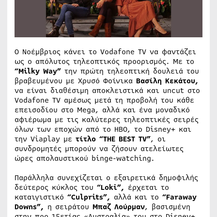
Ο Νοέμβριος κάνει το Vodafone TV να φαντάζει
ως ο απόλυτος τηλεοπτικός προορισμός. Με το
“
Milky
Way
”
την πρώτη τηλεοπτική δουλειά του
βραβευμένου με Χρυσό Φοίνικα
Βασίλη Κεκάτου,
να είναι διαθέσιμη αποκλειστικά και uncut στο
Vodafone TV αμέσως μετά τη προβολή του κάθε
επεισοδίου στο Mega, αλλά και ένα μοναδικό
αφιέρωμα με τις καλύτερες τηλεοπτικές σειρές
όλων των εποχών από το ΗΒΟ, το Disney+ και
την Viaplay με
τίτλο “THE BEST TV”
, οι
συνδρομητές μπορούν να ζήσουν ατελείωτες
ώρες απολαυστικού binge-watching.
Παράλληλα συνεχίζεται ο εξαιρετικά δημοφιλής
δεύτερος κύκλος του
“Loki”,
έρχεται το
καταιγιστικό
“Cu
lpr
its”,
αλλά και το
“Faraway
Downs”,
η σειράτου
Μπαζ Λούρμαν
, βασισμένη
στην προ 15ετίας «Αυστραλία» του στο Disney+,