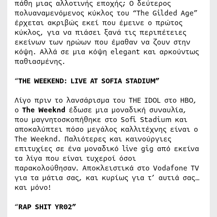
πάθη μιας αλλοτινής εποχής; Ο δεύτερος
πολυαναμενόμενος κύκλος του “The Gilded Age”
έρχεται ακριβώς εκεί που έμεινε ο πρώτος
κύκλος, για να πιάσει ξανά τις περιπέτειες
εκείνων των ηρώων που έμαθαν να ζουν στην
κόψη. Αλλά σε μια κόψη elegant και αρκούντως
παθιασμένης.
“
THE WEEKEND: LIVE AT SOFIA STADIUM”
Λίγο πριν το λανσάρισμα του ΤΗΕ ΙDOL στο ΗΒΟ,
ο
The
Weeknd
έδωσε μια μοναδική συναυλία,
που μαγνητοσκοπήθηκε στο Sofi Stadium και
αποκαλύπτει πόσο μεγάλος καλλιτέχνης είναι ο
The Weeknd. Παλιότερες και καινούργιες
επιτυχίες σε ένα μοναδικό live gig από εκείνα
τα λίγα που είναι τυχεροί όσοι
παρακολούθησαν. Αποκλειστικά στο Vodafone TV
για τα μάτια σας, και κυρίως για τ’ αυτιά σας…
και μόνο!
“
RAP
SHIT
YR
02”