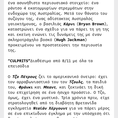
ένα ασυνήθιστο περιουσιακό στοιχείο: ένα
ράντσο 4 εκατομμυρίων στρεμμάτων στην
ενδοχώρα της Αυστραλίας. Μετά τον θάνατο του
συζύγου της, ένας αδίστακτος Αυστραλός
γαιοκτήμονας, ο βασιλιάς
Κάρνι
(
Bryan Brown
),
καταστρώνει ένα σχέδιο για να πάρει τη γη της
και εκείνη ενώνει τις δυνάμεις της με έναν
σκληροτράχηλο βοσκό (
Hugh Jackman
)
προκειμένου να προστατεύσει την περιουσία
της.
“
CULPRITS
”
Διαθέσιμο από 8/11 με όλα τα
επεισόδια
Ο
Τζο Πέτρους
ζει το αμερικανικό όνειρο: έχει
τον αρραβωνιαστικό του τον
Τζουλς
, τα παιδιά
του,
Φράνκι
και
Μπαντ
, και ξεκινάει τη δική
του επιχείρηση σε ένα ήσυχο προάστιο. Ο Τζο,
όμως, έχει ένα μυστικό. Τρία χρόνια πριν, είχε
στρατολογηθεί από τη διαβόητη Βρετανίδα
εγκληματία
Νταϊάν Χέργουντ
για να πάρει μέρος
σε ένα επικίνδυνο έγκλημα με την υπόσχεση ότι