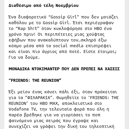
Διαθέσιμο από τέλη Νοεμβρίου
Ένα διαφορετικό “Gossip Girl” που δεν μοιάζει
καθόλου με το Gossip Girl. Έτσι περιέγραφαν
το “Rap Sh!t” όταν κυκλοφόρησε στο ΗΒΟ ένα
χρόνο πριν! Οι περιπέτειες μιας χούφτας
εφήβων που ανακαλύπτουν τον…σκληρό έξω
κόσμο μέσα από τα social media επιστρέφει
και είναι πιο άγριος από ποτέ. Είστε έτοιμοι;
Για να δούμε.
ΜΟΝΑΔΙΚΑ ΝΤΟΚΙΜΑΝΤΕΡ ΠΟΥ ΔΕΝ ΠΡΕΠΕΙ ΝΑ ΧΑΣΕΙΣ
“
FRIENDS
:
THE
REUNION
”
Έξι μείον ένας κάνει πάλι έξι, όταν πρόκειται
για τα ”ΦΙΛΑΡΑΚΙΑ”. Θυμηθείτε το ‘FRIENDS: THE
REUNION’ του ΗΒΟ ΜΑΧ, αποκλειστικά στο
Vodafone TV, την τελευταία φορά που όλη η
παρέα βρέθηκε για να γιορτάσει το ποπ
φαινόμενο μιας σειράς που έγραψε και
συνεχίζει να γράφει την δική του τηλεοπτική