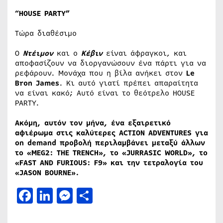
“
HOUSE
PARTY
”
Tώρα διαθέσιμο
Ο
Ντέιμον
και ο
Κέβιν
είναι άφραγκοι, και
αποφασίζουν να διοργανώσουν ένα πάρτι για να
ρεφάρουν. Μονάχα που η βίλα ανήκει στον
Le
Bron James
. Κι αυτό γιατί πρέπει απαραίτητα
να είναι κακό; Αυτό είναι το θεότρελο HOUSE
PARTY.
Ακόμη, αυτόν τον μήνα, ένα εξαιρετικό
αφιέρωμα στις καλύτερες
ACTION
ADVENTURES
για
on
demand
προβολή περιλαμβάνει μεταξύ άλλων
το «
MEG
2:
THE
TRENCH
», το «
JURRASIC
WORLD
», το
«
FAST
AND
FURIOUS
:
F
9» και την τετραλογία του
«
JASON
BOURNE
».
Facebook
LinkedIn
Messenger
Μοιραστείτε