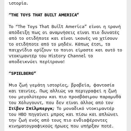
ιστορία.
“THE TOYS THAT BUILT AMERICA”
Το “The Toys That Built America” είναι η τρανή
απόδειξη πως οι αναμνήσεις είναι πιο δυνατές
από το οτιδήποτε και είναι ικανές να χτίσουν
το οτιδήποτε από το μηδέν. Κάπως έτσι, τα
παιχνίδια ορίζουν το ποιοι είμαστε και αυτό το
ντοκιμαντέρ του History Channel το
αποδεικνύει περίτρανα!
“
SPIELBERG
”
Μια ζωή γεμάτη ιστορίες, βραβεία, φαντασία
και ταινίες. Πως αλλιώς να περιγραφεί η ζωή
του μεγαλύτερου και πιο προσβάσιμου παραμυθά
του Χόλυγουντ, που δεν είναι άλλος από τον
Στίβεν Σπίλμπεργκ
; Το μοναδικό ντοκιμαντέρ
του ΗΒΟ πηγαίνει μπρος και πίσω και απλώνει
την ζωή ενός από τους πιο ενδιαφέροντες
κινηματογραφικούς ήρωες που υπήρξαν ποτέ.