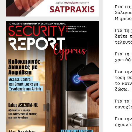
Για τι
Χόλιγο
Μπρεσό
Για τη
δείτε 
τελευτ
Για τη
χρειάζ
Για τη
τόση σ
το κοι
δώσω, 
Για τα
συνεχί
Για τη
έχουν 