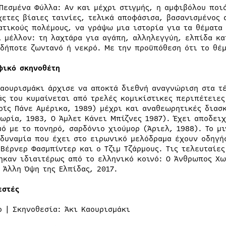
 Πεσμένα Φύλλα: Αν και μέχρι στιγμής, η αμφιβόλου ποι
χετες βίαιες ταινίες, τελικά αποφάσισα, βασανισμένος 
ατικούς πολέμους, να γράψω μια ιστορία για τα θέματα
ι μέλλον: τη λαχτάρα για αγάπη, αλληλεγγύη, ελπίδα κα
ιδήποτε ζωντανό ή νεκρό. Με την προϋπόθεση ότι το θέμ
φικό
σκηνοθέτη
Καουρισμάκι άρχισε να αποκτά διεθνή αναγνώριση στα τέ
άς του κυμαίνεται από τρελές κομικίστικες περιπέτειες
οϊς Πάνε Αμέρικα, 1989) μέχρι και αναθεωρητικές διασ
μωρία, 1983, Ο Άμλετ Κάνει Μπίζνες 1987). Έχει αποδει
μό με το πονηρό, σαρδόνιο χιούμορ (Άριελ, 1988). Το μ
αδυναμία που έχει στο ειρωνικό μελόδραμα έχουν οδηγή
 Βέρνερ Φασμπίντερ και ο Τζιμ Τζάρμους. Τις τελευταίες
ηκαν ιδιαιτέρως από το ελληνικό κοινό: Ο Άνθρωπος Χωρ
 Άλλη Όψη της Ελπίδας, 2017.
εστές
ο | Σκηνοθεσία: Άκι Καουρισμάκι