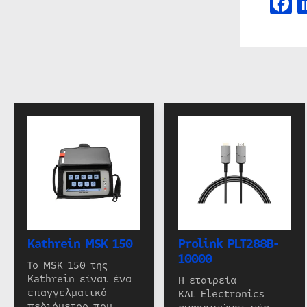
F
Kathrein MSK 150
Prolink PLT288B-
10000
Το MSK 150 της
Kathrein είναι ένα
Η εταιρεία
επαγγελματικό
KAL Electronics
πεδιόμετρο που