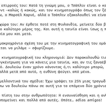
ς επιρροές του: Κατά τη γνώμη μου, ο Τσάπλιν είναι ο 
υντ -καλώς ή κακώς, και τον κινηματογράφο όπως τον ξ
ν, ο Μαρσέλ Καρνέ, αλλά ο Τσάπλιν εξακολουθεί να είνα
 χώρα του: Αν έρθετε ποτέ στη Φινλανδία, μείνετε δύο β
το καλύτερο μέρος της. Και αυτή η ταινία είναι ίσως η
αία μου και μετά.
 μακροχρόνια σχέση του με την κινηματογραφική του ομά
εται να μιλάμε – σφυρίζουμε.
ν κινηματογραφική του κληρονομιά: Δεν παρακολουθώ τις
υγκέντρωση για να κάνεις μια ταινία, και αν τις ξαναέ
νό. Δουλεύω έναν χρόνο κάνοντας ό,τι καλύτερο μπορώ,
αλλά μετά από αυτό, η ευθύνη φεύγει από μένα.
 μελλοντικά του σχέδια: Έχω γράψει το 25% μιας τραγωδ
σω να δουλεύω πάνω σε αυτή για τα επόμενα δύο χρόνια
ν πίστη του στην ανθρωπότητα: Η ενσυναίσθηση και η αν
απομείνει και πολλά από αυτές. Οπότε… adios amigos!