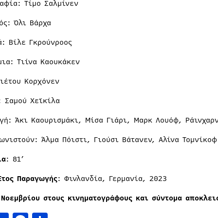
αφία: Τίμο Σαλμίνεν
ός: Όλι Βάρχα
ά: Βίλε Γκρούνροος
μια: Τιίνα Καουκάκεν
Πιέτου Κορχόνεν
: Σαμού Χεϊκίλα
γή: Άκι Καουρισμάκι, Μίσα Γιάρι, Μαρκ Λουόφ, Ράινχαρ
ωνιστούν: Άλμα Πόιστι, Γιούσι Βάτανεν, Αλίνα Τομνίκοφ
ια
: 81’
Έτος Παραγωγής
: Φινλανδία, Γερμανία, 2023
 Νοεμβρίου στους κινηματογράφους και σύντομα αποκλει