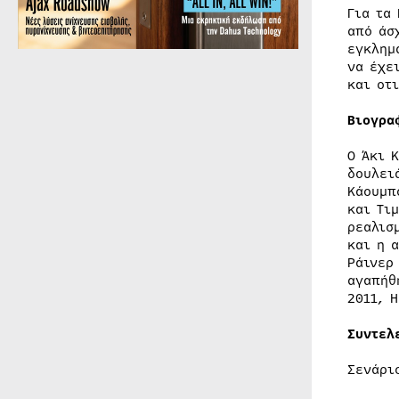
Για τα
από άσ
εγκλημ
να έχε
και οτ
Βιογρα
Ο Άκι 
δουλει
Κάουμπ
και Τι
ρεαλισ
και η 
Ράινερ
αγαπήθ
2011, Η
Συντελ
Σενάρι