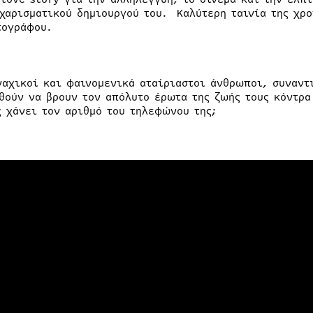
 χαρισματικού δημιουργού του. Καλύτερη ταινία της χρο
τογράφου.
ναχικοί και φαινομενικά αταίριαστοι άνθρωποι, συναντι
θούν να βρουν τον απόλυτο έρωτα της ζωής τους κόντρα 
ς χάνει τον αριθμό του τηλεφώνου της;