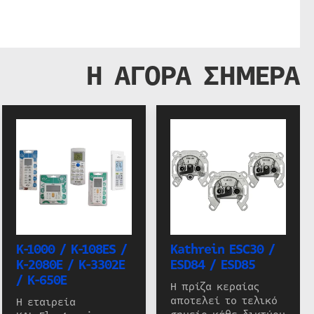
Η ΑΓΟΡΑ ΣΗΜΕΡΑ
K-1000 / K-108ES /
Kathrein ESC30 /
K-2080E / K-3302E
ESD84 / ESD85
/ K-650E
Η πρίζα κεραίας
αποτελεί το τελικό
Η εταιρεία