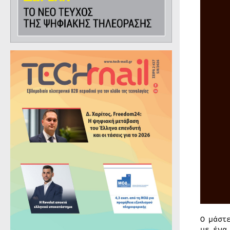
Ο μάστ
με ένα