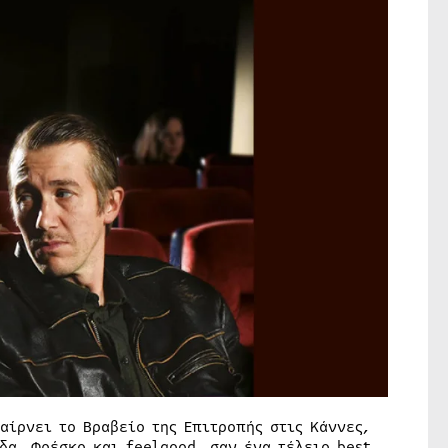
αίρνει το Βραβείο της Επιτροπής στις Κάννες,
δα. Φρέσκο και feelgood, σαν ένα τέλειο best