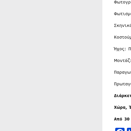
Φωτογρ
Φωτισμ
Σκηνικ
Κοστού
Ήχος: 
Μοντάζ
Παραγω
Πρωταγ
Διάρκε
Χώρα, 
Από 30