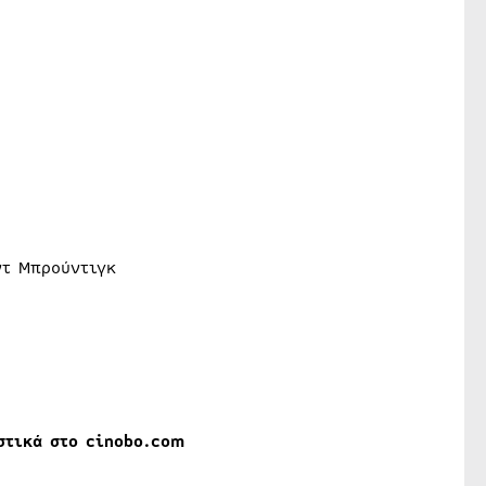
ντ Μπρούντιγκ
στ
ικά στο cinobo.com