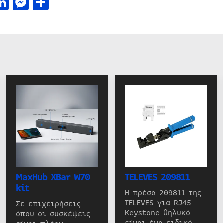
acebook
LinkedIn
Messenger
Μοιραστείτε
MaxHub XBar W70
TELEVES 209811
kit
Η πρέσα 209811 της
TELEVES για RJ45
Σε επιχειρήσεις
Keystone θηλυκό
όπου οι συσκέψεις
είναι ένα ειδικό