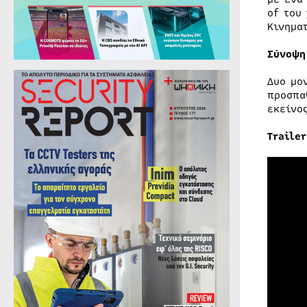
of του
Κινημα
Σύνοψη
Δυο μο
προσπα
εκείνο
Trailer