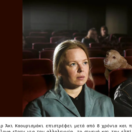
ερ Άκι Καουρισμάκι επιστρέφει μετά από 8 χρόνια και π
 love story για την αλληλεγγύη, το σινεμά και την ελπί