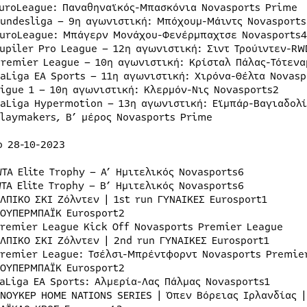
EuroLeague: Παναθηναϊκός-Μπασκόνια Novasports Prime
Bundesliga – 9η αγωνιστική: Μπόχουμ-Μάιντς Novasports
EuroLeague: Μπάγερν Μονάχου-Φενέρμπαχτσε Novasports4
Jupiler Pro League – 12η αγωνιστική: Σιντ Τρούιντεν-R
Premier League – 10η αγωνιστική: Κρίσταλ Πάλας-Τότενα
LaLiga EA Sports – 11η αγωνιστική: Χιρόνα-Θέλτα Novasp
Ligue 1 – 10η αγωνιστική: Κλερμόν-Νις Novasports2
LaLiga Hypermotion – 13η αγωνιστική: Εϊμπάρ-Βαγιαδολί
Playmakers, B’ μέρος Novasports Prime
ο 28-10-2023
TA Elite Trophy – Α’ Ημιτελικός Novasports6
TA Elite Trophy – Β’ Ημιτελικός Novasports6
ΛΠΙΚΟ ΣΚΙ Ζόλντεν | 1st run ΓΥΝΑΙΚΕΣ Eurosport1
ΣΟΥΠΕΡΜΠΑΪΚ Eurosport2
Premier League Kick Off Novasports Premier League
ΑΛΠΙΚΟ ΣΚΙ Ζόλντεν | 2nd run ΓΥΝΑΙΚΕΣ Eurosport1
Premier League: Τσέλσι-Μπρέντφορντ Novasports Premie
ΣΟΥΠΕΡΜΠΑΪΚ Eurosport2
LaLiga EA Sports: Αλμερία-Λας Πάλμας Novasports1
ΣΝΟΥΚΕΡ HOME NATIONS SERIES | Όπεν Βόρειας Ιρλανδίας |