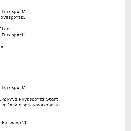
 Eurosport1
Novasports5
Start
 Eurosport1
me
 Eurosport1
υκρανία Novasports Start
α Ντίσελντορφ Novasports2
 Eurosport1