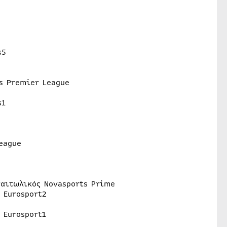
s5
s Premier League
s1
eague
ναιτωλικός Novasports Prime
 Eurosport2
 Eurosport1