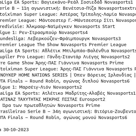
LaLiga EA Sports: Βαγιεκάνο-Ρεάλ Σοσιεδάδ Novasports1
Serie B – 11η αγωνιστική: Βενέτσια-Πίζα Novasportsextr
Stoiximan Super League: Αστέρας Τρίπολης-Λαμία Novasp
Premier League: Μάντσεστερ Γ.-Μάντσεστερ Σίτι Novaspo
Eredivisie: Άλκμααρ-Ναϊμέγκεν Novasports Start
Ligue 1: Ρεν-Στρασμπούρ Novasports4
Bundesliga: Λεβερκούζεν-Φράιμπουργκ Novasports3
Premier League The Show Novasports Premier League
LaLiga EA Sports: Αθλέτικ Μπιλμπάο-Βαλένθια Novasport
Jupiler Pro League: Γάνδη-Σταντάρ Λιέγης Novasports2
Pre Game Show Άρης-ΠΑΣ Γιάννινα Novasports Prime
Stoiximan Super League: Άρης-ΠΑΣ Γιάννινα Novasports 
ΣΝΟΥΚΕΡ HOME NATIONS SERIES | Όπεν Βόρειας Ιρλανδίας |
WTA Finals – Round Robin, αγώνας διπλού Novasports6
Ligue 1: Μαρσέιγ-Λιόν Novasports2
LaLiga EA Sports: Ατλέτικο Μαδρίτης-Αλαβές Novasports1
ΠΑΤΙΝΑΖ ΤΑΧΥΤΗΤΑΣ ΜΙΚΡΗΣ ΠΙΣΤΑΣ Eurosport2
Η Ώρα των πρωταθλητών Novasports Prime
Brasileirao Serie B – 34η αγωνιστική: Βιτόρια-Ζουβεντ
WTA Finals – Round Robin, αγώνας μονού Novasports6
α 30-10-2023