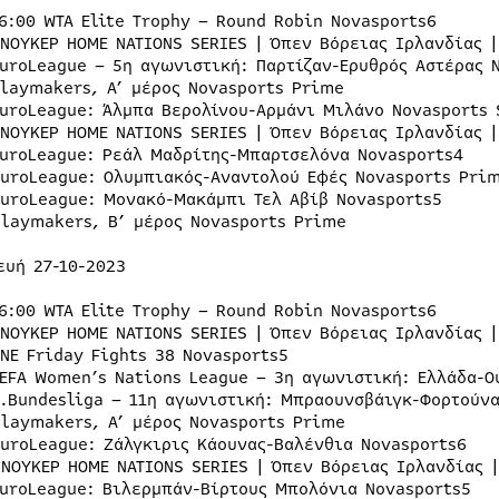
16:00 WTA Elite Trophy – Round Robin Novasports6
ΣΝΟΥΚΕΡ HOME NATIONS SERIES | Όπεν Βόρειας Ιρλανδίας |
EuroLeague – 5η αγωνιστική: Παρτίζαν-Ερυθρός Αστέρας 
Playmakers, Α’ μέρος Novasports Prime
EuroLeague: Άλμπα Βερολίνου-Αρμάνι Μιλάνο Novasports 
ΣΝΟΥΚΕΡ HOME NATIONS SERIES | Όπεν Βόρειας Ιρλανδίας |
EuroLeague: Ρεάλ Μαδρίτης-Μπαρτσελόνα Novasports4
EuroLeague: Ολυμπιακός-Αναντολού Εφές Novasports Pri
EuroLeague: Μονακό-Μακάμπι Τελ Αβίβ Novasports5
Playmakers, B’ μέρος Novasports Prime
ευή 27-10-2023
16:00 WTA Elite Trophy – Round Robin Novasports6
ΣΝΟΥΚΕΡ HOME NATIONS SERIES | Όπεν Βόρειας Ιρλανδίας |
ONE Friday Fights 38 Novasports5
UEFA Women’s Nations League – 3η αγωνιστική: Ελλάδα-Ο
2.Bundesliga – 11η αγωνιστική: Μπραουνσβάιγκ-Φορτούν
Playmakers, Α’ μέρος Novasports Prime
EuroLeague: Ζάλγκιρις Κάουνας-Βαλένθια Novasports6
ΣΝΟΥΚΕΡ HOME NATIONS SERIES | Όπεν Βόρειας Ιρλανδίας |
EuroLeague: Βιλερμπάν-Βίρτους Μπολόνια Novasports5