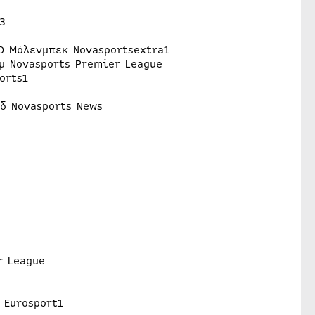
3
WD Μόλενμπεκ Novasportsextra1
μ Novasports Premier League
orts1
δ Novasports News
r League
 Eurosport1