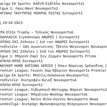
LaLiga EA Sports: Κάδιθ-Σεβίλλη Novasports1
Ligue 1: Λανς-Ναντ Novasports2
ΠΑΤΙΝΑΖ ΤΑΧΥΤΗΤΑΣ ΜΙΚΡΗΣ ΠΙΣΤΑΣ Eurosport2
ή 29-10-2023
TA Elite Trophy – Τελικός Novasports6
ΠΟΔΗΛΑΣΙΑ Σιγκαπούρη ΑΝΔΡΕΣ | Eurosport2
ΛΠΙΚΟ ΣΚΙ Ζόλντεν | 1st run ΑΝΔΡΕΣ Eurosport1
Eredivisie – 10η αγωνιστική: Τβέντε-Φέγενορντ Novaspo
ΑΛΠΙΚΟ ΣΚΙ Ζόλντεν | 2nd run ΑΝΔΡΕΣ Eurosport1
Ligue 1: Μπρεστ-Παρί Σεν Ζερμέν Novasports Prime
ΣΑΪΚΛΟ-ΚΡΟΣ Eurosport2
ΣΝΟΥΚΕΡ HOME NATIONS SERIES | Όπεν Βόρειας Ιρλανδίας |
Premier League: Γουέστ Χαμ-Έβερτον Novasports Premier
LaLiga EA Sports: Μπέτις-Οσασούνα Novasports1
Eredivisie: Άιντχοφεν-Άγιαξ Novasports4
ΣΑΪΚΛΟ-ΚΡΟΣ Eurosport2
Premier League: Λίβερπουλ-Νότιγχαμ Φόρεστ Novasports2
Premier League: Μπράιτον-Φούλαμ Novasports6
Premier League: Άστον Βίλα-Λούτον Novasports News
Bundesliga: Άιντραχτ Φρανκφούρτης-Ντόρτμουντ Novaspor