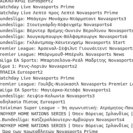
ΣΑΪΚΛΟ-ΚΡΟΣ Eurosport2
Matchday Live Novasports Prime
Matchday Live Λεπτό προς Λεπτό Novasports Prime
Bundesliga: Μπάγερν Μονάχου-Ντάρμσταντ Novasports3
Bundesliga: Στουτγκάρδη-Χόφενχαϊμ Novasports4
Bundesliga: Βέρντερ Βρέμης-Ουνιόν Βερολίνου Novasport
Bundesliga: Άουγκσμπουργκ-Βόλφσμπουργκ Novasports6
Bundesliga: Γκλάντμπαχ-Χάιντενχαϊμ Novasports Start
Premier League: Άρσεναλ-Σέφιλντ Γιουνάιτεντ Novasport
Premier League: Μπόρνμουθ-Μπέρνλι Novasports News
LaLiga EA Sports: Μπαρτσελόνα-Ρεάλ Μαδρίτης Novasport
Ligue 1: Ρενς-Λοριάν Novasports2
ΙΠΠΑΣΙΑ Eurosport2
Matchday Live Novasports Prime
Premier League: Γουλβς-Νιούκαστλ Novasports Premier L
LaLiga EA Sports: Μαγιόρκα-Χετάφε Novasports1
Bundesliga: Λειψία-Κολωνία Novasports3
Ποδηλασία Πίστας Eurosport1
Stoiximan Super League – 9η αγωνιστική: Ατρόμητος-Πα
ΣΝΟΥΚΕΡ HOME NATIONS SERIES | Όπεν Βόρειας Ιρλανδίας |
2.Bundesliga: Καϊζερσλάουτερν-Αμβούργο Novasports4
ΣΝΟΥΚΕΡ HOME NATIONS SERIES | Όπεν Βόρειας Ιρλανδίας |
Η Ώρα των πρωταθλητών Novasports Prime