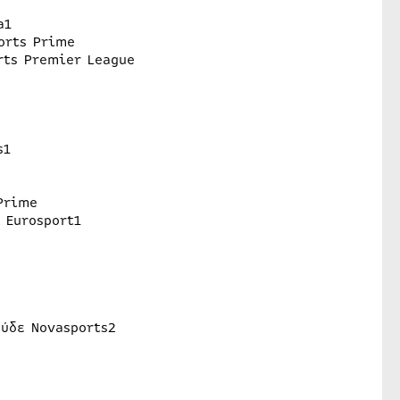
a1
orts Prime
rts Premier League
s1
Prime
 Eurosport1
ούδε Novasports2