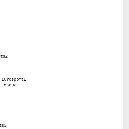
rts2
 Eurosport1
 League
ts5