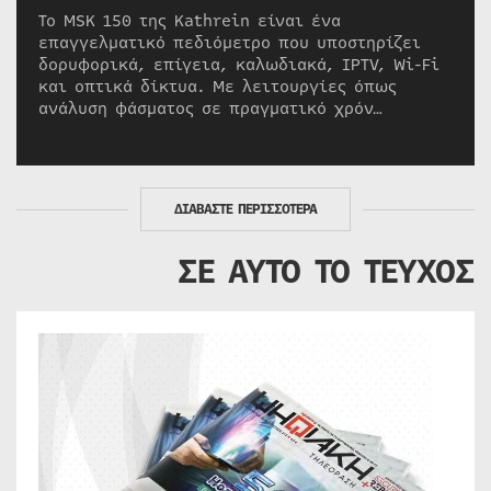
Το MSK 150 της Kathrein είναι ένα
επαγγελματικό πεδιόμετρο που υποστηρίζει
δορυφορικά, επίγεια, καλωδιακά, IPTV, Wi-Fi
και οπτικά δίκτυα. Με λειτουργίες όπως
ανάλυση φάσματος σε πραγματικό χρόν…
ΔΙΑΒΑΣΤΕ ΠΕΡΙΣΣΟΤΕΡΑ
ΣΕ ΑΥΤΟ ΤΟ ΤΕΥΧΟΣ