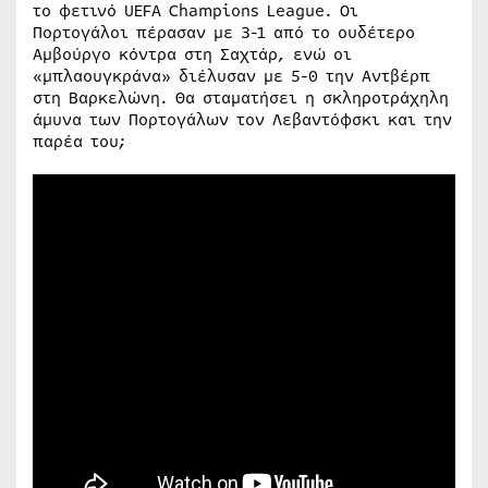
το φετινό UEFA Champions League. Οι
Πορτογάλοι πέρασαν με 3-1 από το ουδέτερο
Αμβούργο κόντρα στη Σαχτάρ, ενώ οι
«μπλαουγκράνα» διέλυσαν με 5-0 την Αντβέρπ
στη Βαρκελώνη. Θα σταματήσει η σκληροτράχηλη
άμυνα των Πορτογάλων τον Λεβαντόφσκι και την
παρέα του;