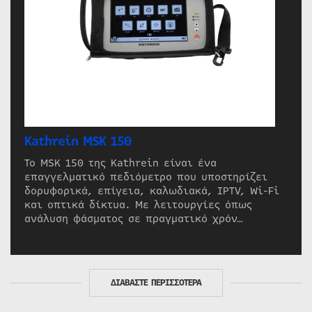
Kathrein MSK 150
Το MSK 150 της Kathrein είναι ένα
επαγγελματικό πεδιόμετρο που υποστηρίζει
δορυφορικά, επίγεια, καλωδιακά, IPTV, Wi-Fi
και οπτικά δίκτυα. Με λειτουργίες όπως
ανάλυση φάσματος σε πραγματικό χρόν…
ΔΙΑΒΑΣΤΕ ΠΕΡΙΣΣΟΤΕΡΑ