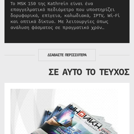
Το MSK 150 της Kathrein είναι ένα
επαγγελματικό πεδιόμετρο που υποστηρίζει
δορυφορικά, επίγεια, καλωδιακά, IPTV, Wi-Fi
και οπτικά δίκτυα. Με λειτουργίες όπως
ανάλυση φάσματος σε πραγματικό χρόν…
ΔΙΑΒΑΣΤΕ ΠΕΡΙΣΣΟΤΕΡΑ
ΣΕ ΑΥΤΟ ΤΟ ΤΕΥΧΟΣ