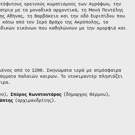
λατόφυτους ορεινούς κυματισμούς των Αγράφων, την
στρια με τα μοναδικά αρχοντικά, τη Μονή Πεντέλης
ης Αθήνας, τη Βαρβάκειο και την οδό Ευριπίδου που
ά κάτω από τον Ιερό Βράχο της Ακρόπολης, τα
αδικών εικόνων που καθηλώνουν με την ομορφιά και
σμένος από το 1200. Σκηνώματα ιερά με ατμόσφαιρα
άγματα παλαιών καιρών. Το ντοκιμαντέρ πλησιάζει
ιρα.
νο),
Σπύρος Κωνσταντάρας
(δήμαρχος Θέρμου),
άπτης
(αρχιμανδρίτης).