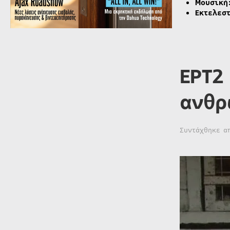
Μουσική
Εκτελεσ
ΕΡΤ2
ανθρ
Συντάχθηκε 