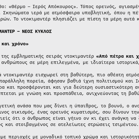
0ο: «Θέρμο – Ιερός Απόκουρος». Τόπος ορεινός, αγιασμέ
. Σκηνώματα ιερά με ατμόσφαιρα υποβλητική, όπου η πέ
ρών. Το ντοκιμαντέρ πλησιάζει με πίστη τα μέρη αυτά 
ΜΑΝΤΕΡ – ΝΕΟΣ ΚΥΚΛΟΣ
 και χρόνο»
 της εμβληματικής σειράς ντοκιμαντέρ
«Από πέτρα και 
 ανθρώπους σε μέρη επιλεγμένα, με ιδιαίτερα ιστορικά
ά ντοκιμαντέρ εισχωρεί στη βαθύτερη, πιο αθέατη ατμό
παράλληλη πορεία, άφησαν βαθιά ίχνη πολιτισμού και Ι
ρα και προσφέρονται και για δεύτερη ουσιαστικότερη α
πτεται με γνώση και προσπάθεια, ανιχνεύοντας τη βαθύ
γετική ανάσα που μας δίνει η ύπαιθρος, το βουνό, ο αν
ινος οικισμός, ένας ορεινός κυματισμός, σου δίνουν τη
ιείς ότι ο άνθρωπος είναι γήινο ον κι έχει ανάγκη να 
ς και στοιβαγμένος σε ατελείωτες στρώσεις τσιμέντου.
με περιοχές με μοναδικό τοπικό χρώμα και ιστορικότητ