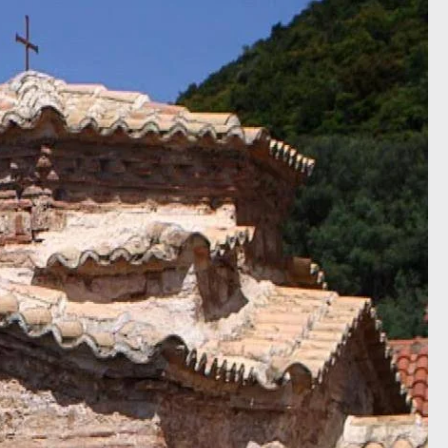
Ιερός
Απόκουρος»