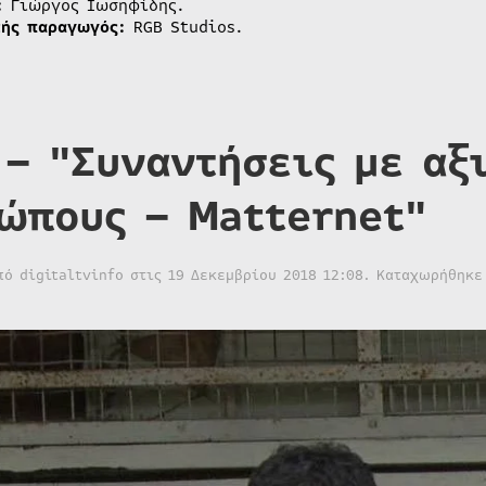
:
Γιώργος Ιωσηφίδης.
τής παραγωγός:
RGB Studios.
 – "Συναντήσεις με αξ
ώπους – Matternet"
από
digitaltvinfo
στις
19 Δεκεμβρίου 2018 12:08
. Καταχωρήθηκε