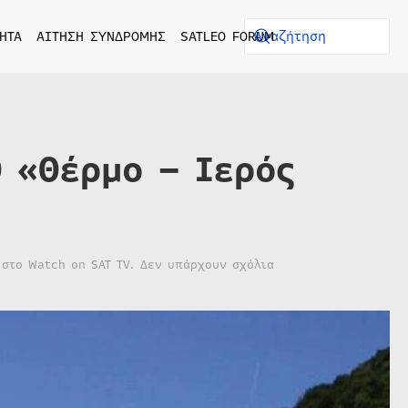
ΗΤΑ
ΑΙΤΗΣΗ ΣΥΝΔΡΟΜΗΣ
SATLEO FORUM
Ο «Θέρμο – Ιερός
στο
 στο
Watch on SAT TV
.
Δεν υπάρχουν σχόλια
ΕΡΤ1
–
ΑΠΟ
ΠΕΤΡΑ
ΚΑΙ
ΧΡΟΝΟ
«Θέρμο
–