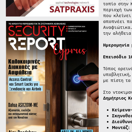
τοπίο στην 
περιοχή των
που κλείνει
αποπνέει πο
Αναφιώτικα.
την αλήθεια
Ημερομηνία 
Επεισόδιο 1
Τόπος ορειν
υποβλητική,
με πίστη τα
Στο ντοκιμα
Δημήτριος Κ
Κείμενα
Σκηνοθε
Διεύθυν
Μοντάζ: