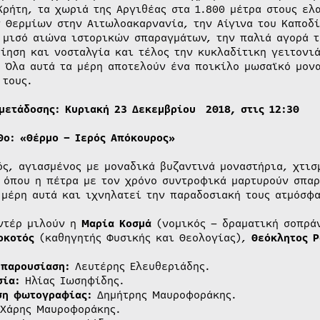
Κρήτη, τα χωριά της Αργιθέας στα 1.800 μέτρα στους ε
 Θερμίων στην Αιτωλοακαρνανία, την Αίγινα του Καποδί
 μισό αιώνα ιστορικών σπαραγμάτων, την παλιά αγορά τ
ίηση και νοσταλγία και τέλος την κυκλαδίτικη γειτονι
 Όλα αυτά τα μέρη αποτελούν ένα ποικίλο μωσαϊκό μον
 τους.
μετάδοσης: Κυριακή 23 Δεκεμβρίου 2018, στις 12:30
0ο: «Θέρμο – Ιερός Απόκουρος»
ός, αγιασμένος με μοναδικά βυζαντινά μοναστήρια, χτι
 όπου η πέτρα με τον χρόνο συντροφικά μαρτυρούν σπαρ
 μέρη αυτά και ιχνηλατεί την παραδοσιακή τους ατμόσφα
ντέρ μιλούν η
Μαρία Κοσμά
(νομικός – δραματική σοπρά
οκοτός
(καθηγητής Φυσικής και Θεολογίας),
Θεόκλητος Ρ
-παρουσίαση:
Λευτέρης Ελευθεριάδης.
σία:
Ηλίας Ιωσηφίδης.
ση φωτογραφίας:
Δημήτρης Μαυροφοράκης.
Χάρης Μαυροφοράκης.