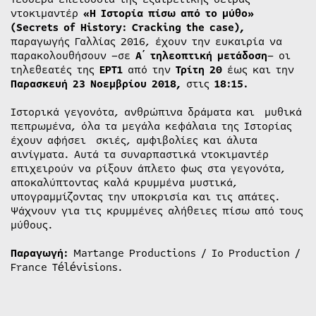
ντοκιμαντέρ
«Η Ιστορία πίσω από το μύθο»
(Secrets of History: Cracking the case),
παραγωγής Γαλλίας 2016, έχουν την ευκαιρία να
παρακολουθήσουν –σε
Α΄ τηλεοπτική μετάδοση
– οι
τηλεθεατές της
ΕΡΤ1
από την
Τρίτη 20
έως και την
Παρασκευή
23 Νοεμβρίου 2018,
στις
18:15.
Ιστορικά γεγονότα, ανθρώπινα δράματα και μυθικά
πεπρωμένα, όλα τα μεγάλα κεφάλαια της Ιστορίας
έχουν αφήσει σκιές, αμφιβολίες και άλυτα
αινίγματα. Αυτά τα συναρπαστικά ντοκιμαντέρ
επιχειρούν να ρίξουν άπλετο φως στα γεγονότα,
αποκαλύπτοντας καλά κρυμμένα μυστικά,
υπογραμμίζοντας την υποκρισία και τις απάτες.
Ψάχνουν για τις κρυμμένες αλήθειες πίσω από τους
μύθους.
Παραγωγή:
Martange Productions / Io Production /
France Télévisions.