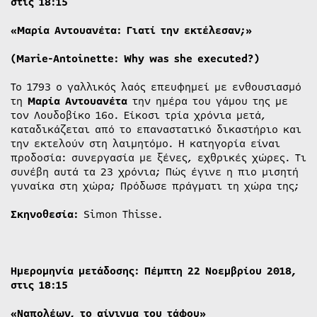
στις 18:15
«Μαρία Αντουανέτα: Γιατί την εκτέλεσαν;»
(Marie-Antoinette: Why was she executed?)
Το 1793 ο γαλλικός λαός επευφημεί με ενθουσιασμό
τη
Μαρία Αντουανέτα
την ημέρα του γάμου της με
τον Λουδοβίκο 16ο. Είκοσι τρία χρόνια μετά,
καταδικάζεται από το επαναστατικό δικαστήριο και
την εκτελούν στη λαιμητόμο. Η κατηγορία είναι
προδοσία: συνεργασία με ξένες, εχθρικές χώρες. Τι
συνέβη αυτά τα 23 χρόνια; Πώς έγινε η πιο μισητή
γυναίκα στη χώρα; Πρόδωσε πράγματι τη χώρα της;
Σκηνοθεσία:
Simon Thisse.
Ημερομηνία μετάδοσης: Πέμπτη 22 Νοεμβρίου 2018,
στις 18:15
«Ναπολέων, το αίνιγμα του τάφου»