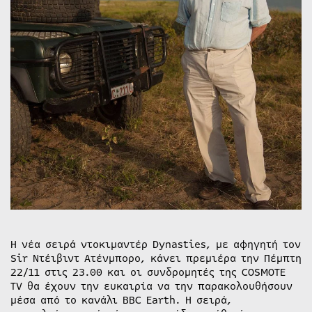
έρχεται
στην
COSMOTE
TV
Η νέα σειρά ντοκιμαντέρ Dynasties, με αφηγητή τον
Sir Ντέιβιντ Ατένμπορο, κάνει πρεμιέρα την Πέμπτη
22/11 στις 23.00 και οι συνδρομητές της COSMOTE
TV θα έχουν την ευκαιρία να την παρακολουθήσουν
μέσα από το κανάλι BBC Earth. Η σειρά,