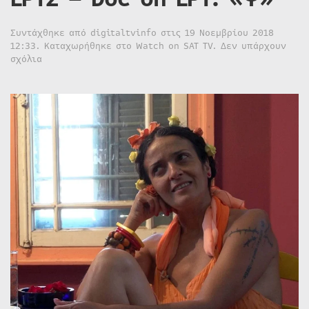
Συντάχθηκε από
digitaltvinfo
στις
19 Νοεμβρίου 2018
12:33
. Καταχωρήθηκε στο
Watch on SAT TV
.
Δεν υπάρχουν
στο
σχόλια
ΕΡΤ2
–
Doc
on
ΕΡΤ:
«Ψ»