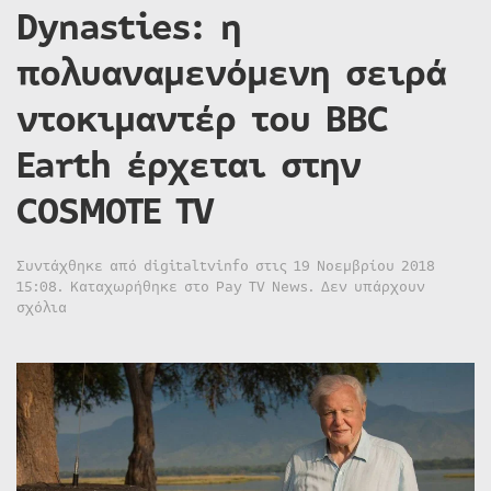
Dynasties: η
πολυαναμενόμενη σειρά
ντοκιμαντέρ του BBC
Earth έρχεται στην
COSMOTE TV
Συντάχθηκε από
digitaltvinfo
στις
19 Νοεμβρίου 2018
15:08
. Καταχωρήθηκε στο
Pay TV News
.
Δεν υπάρχουν
στο
σχόλια
Dynasties:
η
πολυαναμενόμενη
σειρά
ντοκιμαντέρ
του
BBC
Earth