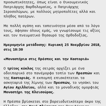
προσωπικότητες, όπως είναι ο Οικουμενικός
Πατριάρχης Βαρθολομαίος, ο Πατριάρχης
Ιεροσολύμων, με πολλούς μητροπολίτες αλλά και
πλήθος πατέρων.
Με πολλή αγάπη και ταπεινότητα μέσα από το λόγο
τους, άφησαν όλους εμάς, να γνωρίσουμε τις αξίες
και τον πνευματικό θησαυρό της Ορθοδοξίας.
Ημερομηνία μετάδοσης: Kυριακή 25 Νοεμβρίου 2018,
στις 10:30
«Μοναστήρια στις Πρέσπες και την Καστοριά»
Ο
τρίτος κύκλος
της σειράς αρχίζει με ένα
οδοιπορικό στο πανέμορφο τοπίο των
Πρεσπών
και
της
Καστοριάς.
Η εκπομπή επισκέπτεται τα
ασκηταριά της λίμνης των
Πρεσπών,
το νησάκι του
Αγίου Αχιλλείου,
αλλά και το μοναδικής ομορφιάς
Μοναστήρι της Κλεισούρας.
Η Πρέσπα βρίσκεται στο βορειοδυτικότερο άκρο της