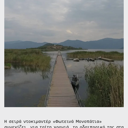
στην
ΕΡΤ2
25.11.2018
Η σειρά ντοκιμαντέρ «Φωτεινά Μονοπάτια»
συνεχίζει, για τρίτη χρονιά, το οδοιπορικό της στα