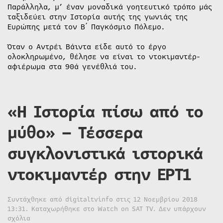
Παράλληλα, μ’ έναν μοναδικά γοητευτικό τρόπο μάς
ταξιδεύει στην Ιστορία αυτής της γωνιάς της
Ευρώπης μετά τον Β΄ Παγκόσμιο Πόλεμο.
Όταν ο Αντρέι Βάιντα είδε αυτό το έργο
ολοκληρωμένο, θέλησε να είναι το ντοκιμαντέρ-
αφιέρωμα στα 90ά γενέθλιά του.
«Η Ιστορία πίσω από το
μύθο» – Τέσσερα
συγκλονιστικά ιστορικά
ντοκιμαντέρ στην ΕΡΤ1
Συντάχθηκε από
digitaltvinfo
στις
12 Νοεμβρίου 2018
13:31
. Καταχωρήθηκε στο
Watch on SAT TV
.
Δεν υπάρχουν
στο
σχόλια