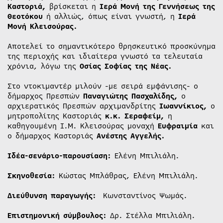
Καστοριά,
βρίσκεται η
Ιερά Μονή της Γεννήσεως της
Θεοτόκου
ή αλλιώς, όπως είναι γνωστή, η
Ιερά
Μονή Κλεισούρας.
Αποτελεί το σημαντικότερο θρησκευτικό προσκύνημα
της περιοχής και ιδιαίτερα γνωστό τα τελευταία
χρόνια, λόγω της
Οσίας Σοφίας της Νέας.
Στο ντοκιμαντέρ μιλούν -με σειρά εμφάνισης- ο
δήμαρχος Πρεσπών
Παναγιώτης Πασχαλίδης,
ο
αρχιερατικός Πρεσπών αρχιμανδρίτης
Ιωαννίκιος,
ο
μητροπολίτης Καστοριάς
κ.κ. Σεραφείμ,
η
καθηγουμένη Ι.Μ. Κλεισούρας μοναχή
Ευφραιμία
και
ο δήμαρχος Καστοριάς
Ανέστης Αγγελής.
Ιδέα-σενάριο-παρουσίαση:
Ελένη Μπιλιάλη.
Σκηνοθεσία:
Κώστας Μπλάθρας, Ελένη Μπιλιάλη.
Διεύθυνση παραγωγής:
Κωνσταντίνος Ψωμάς.
Επιστημονική σύμβουλος:
Δρ. Στέλλα Μπιλιάλη.