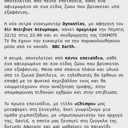
αποτελείται από πέντε επεισόδια, κάθε ένα
αφιερωμένο σε ένα είδος ζώου που βρίσκεται υπό
εξαφάνιση…
Η νέα σειρά ντοκιμαντέρ
Dynasties
, με αφηγητή τον
Sir
Ντέιβιντ Ατένμπορο
, κάνει
πρεμιέρα
την Πέμπτη
22/11 στις 23.00 και οι συνδρομητές της COSMOTE
TV θα έχουν την ευκαιρία να την παρακολουθήσουν
μέσα από το κανάλι
BBC
Earth
.
Η σειρά, αποτελείται από
πέντε επεισόδια
, κάθε
ένα αφιερωμένο σε ένα είδος ζώου που βρίσκεται
υπό εξαφάνιση. Μέσα από σπάνια πλάνα και υλικό
από το ζωικό βασίλειο, οι τηλεθεατές θα έρθουν σε
επαφή με το φυσικό περιβάλλον τους και θα
«συμμετέχουν» στην αναζήτηση τροφής, στην
απομάκρυνση πιθανών εχθρών και στην επιβίωση.
Το πρώτο επεισόδιο, με τίτλο
«
Chimps
»
μας
μεταφέρει στη Σενεγάλη. Εκεί γνωρίζουμε μια
ομάδα χιμπατζήδων, με «πρωταγωνιστή» τον αρχηγό
της, David, η οποία μας ξεναγεί στη ζούγκλα της
δυτικής Αφρικής και μας μαθαίνει το παιχνίδι