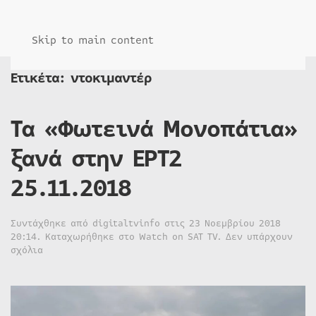
Skip to main content
Ετικέτα:
ντοκιμαντέρ
Τα «Φωτεινά Μονοπάτια»
ξανά στην ΕΡΤ2
25.11.2018
Συντάχθηκε από
digitaltvinfo
στις
23 Νοεμβρίου 2018
20:14
. Καταχωρήθηκε στο
Watch on SAT TV
.
Δεν υπάρχουν
στο
σχόλια
Τα
«Φωτεινά
Μονοπάτια»
ξανά