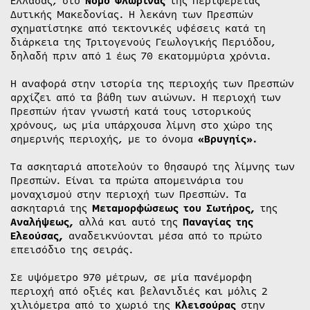
Ελλάδας, στο
Νομό Φλώρινας
της Περιφέρειας
Δυτικής Μακεδονίας. Η λεκάνη των Πρεσπών
σχηματίστηκε από τεκτονικές υφέσεις κατά τη
διάρκεια της Τριτογενούς Γεωλογικής Περιόδου,
δηλαδή πριν από 1 έως 70 εκατομμύρια χρόνια.
Η αναφορά στην ιστορία της περιοχής των Πρεσπών
αρχίζει από τα βάθη των αιώνων. Η περιοχή των
Πρεσπών ήταν γνωστή κατά τους ιστορικούς
χρόνους, ως μία υπάρχουσα λίμνη στο χώρο της
σημερινής περιοχής, με το όνομα
«Βρυγηίς».
Τα ασκηταριά αποτελούν το θησαυρό της λίμνης των
Πρεσπών. Είναι τα πρώτα απομεινάρια του
μοναχισμού στην περιοχή των Πρεσπών. Τα
ασκηταριά της
Μεταμορφώσεως του Σωτήρος,
της
Αναλήψεως,
αλλά και αυτό της
Παναγίας της
Ελεούσας,
αναδεικνύονται μέσα από το πρώτο
επεισόδιο της σειράς.
Σε υψόμετρο 970 μέτρων, σε μία πανέμορφη
περιοχή από οξιές και βελανιδιές και μόλις 2
χιλιόμετρα από το χωριό της
Κλεισούρας
στην