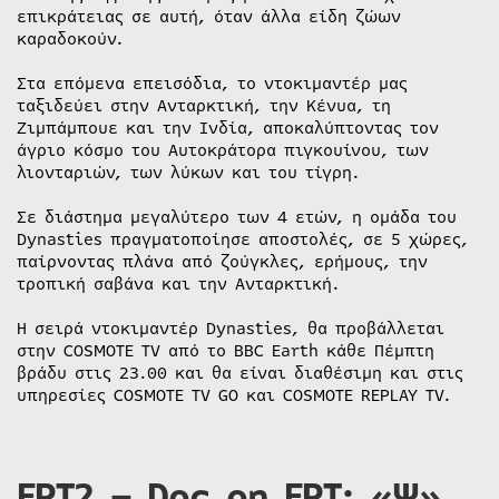
επικράτειας σε αυτή, όταν άλλα είδη ζώων
καραδοκούν.
Στα επόμενα επεισόδια, το ντοκιμαντέρ μας
ταξιδεύει στην Ανταρκτική, την Κένυα, τη
Ζιμπάμπουε και την Ινδία, αποκαλύπτοντας τον
άγριο κόσμο του Αυτοκράτορα πιγκουίνου, των
λιονταριών, των λύκων και του τίγρη.
Σε διάστημα μεγαλύτερο των 4 ετών, η ομάδα του
Dynasties πραγματοποίησε αποστολές, σε 5 χώρες,
παίρνοντας πλάνα από ζούγκλες, ερήμους, την
τροπική σαβάνα και την Ανταρκτική.
Η σειρά ντοκιμαντέρ Dynasties, θα προβάλλεται
στην COSMOTE TV από το BBC Earth κάθε Πέμπτη
βράδυ στις 23.00 και θα είναι διαθέσιμη και στις
υπηρεσίες COSMOTE TV GO και COSMOTE REPLAY TV.
ΕΡΤ2 – Doc on ΕΡΤ: «Ψ»