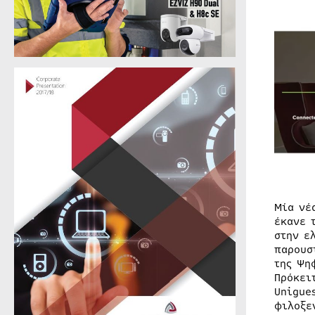
Μία νέ
έκανε 
στην ε
παρουσ
της Ψη
Πρόκει
Unigue
φιλοξε