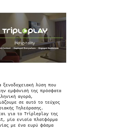
α ξενοδοχειακή λύση που
την εμφάνισή της πρόσφατα
λληνική αγορά,
ιάζουμε σε αυτό το τεύχος
φιακής Τηλεόρασης.
ται για το Tripleplay της
st, μία ενιαία πλατφόρμα
νίας με ένα ευρύ φάσμα