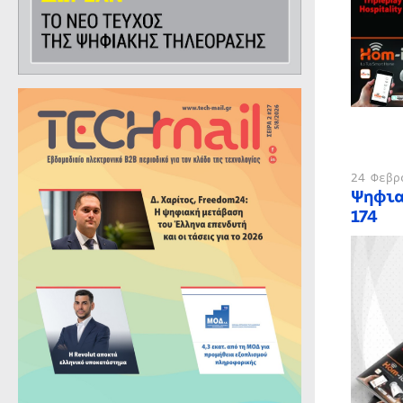
24 Φεβρ
Ψηφια
174