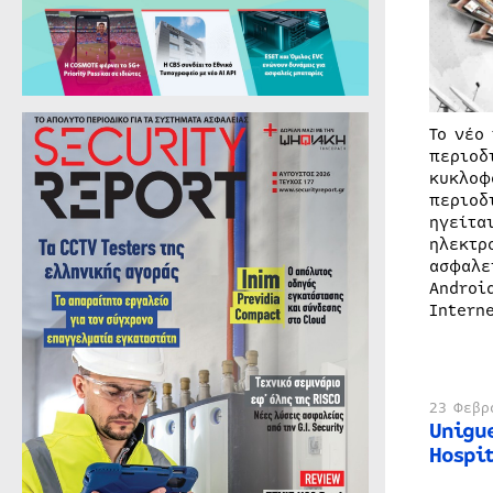
Το νέο
περιοδ
κυκλοφ
περιοδ
ηγείτα
ηλεκτρ
ασφαλε
Androi
Intern
23 Φεβρ
Unigu
Hospit