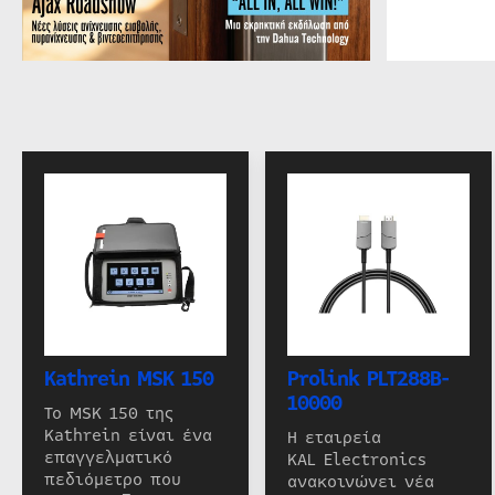
Kathrein MSK 150
Prolink PLT288B-
10000
Το MSK 150 της
Kathrein είναι ένα
Η εταιρεία
επαγγελματικό
KAL Electronics
πεδιόμετρο που
ανακοινώνει νέα