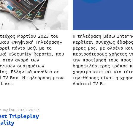
 τεύχος Μαρτίου 2023 του
Η τηλεόραση μέσω Intern
ικού «Ψηφιακή Τηλεόραση»
κερδίσει συνεχώς έδαφος
ορεί πάντα μαζί με το
μέρες μας, με ολοένα και
ικό «Security Report», που
περισσότερους χρήστες ν
ι στην αγορά των
την προτίμησή τους προς 
ονικών συστημάτων
δημοφιλέστερος τρόπος π
ίας. Ελληνικά κανάλια σε
χρησιμοποιείται για τέτ
d TV Box. Η τηλεόραση μέσω
τηλεθέασης είναι η χρήσ
et κε…
Android TV B…
ουαρίου 2023 20:17
est Tripleplay
ality