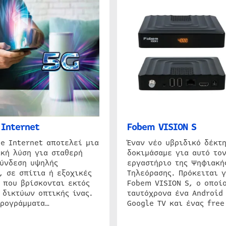
Internet
Fobem VISION S
e Internet αποτελεί μια
Έναν νέο υβριδικό δέκτ
κή λύση για σταθερή
δοκιμάσαμε για αυτό τον
σύνδεση υψηλής
εργαστήριο της Ψηφιακή
, σε σπίτια ή εξοχικές
Τηλεόρασης. Πρόκειται γ
 που βρίσκονται εκτός
Fobem VISION S, ο οποίο
 δικτύων οπτικής ίνας.
ταυτόχρονα ένα Android
προγράμματα…
Google TV και ένας free