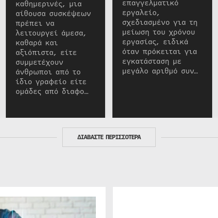
επαγγελματικό
καθημερινές, μια
εργαλείο,
αίθουσα συσκέψεων
σχεδιασμένο για τη
πρέπει να
μείωση του χρόνου
λειτουργεί άμεσα,
εργασίας, ειδικά
καθαρά και
όταν πρόκειται για
αξιόπιστα, είτε
εγκατάσταση με
συμμετέχουν
μεγάλο αριθμό συν…
άνθρωποι από το
ίδιο γραφείο είτε
ομάδες από διαφο…
ΔΙΑΒΑΣΤΕ ΠΕΡΙΣΣΟΤΕΡΑ