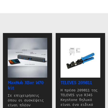
MaxHub XBar W70
TELEVES 209811
kit
Η πρέσα 209811 της
TELEVES για RJ45
Σε επιχειρήσεις
Keystone θηλυκό
όπου οι συσκέψεις
είναι ένα ειδικό
είναι πλέον