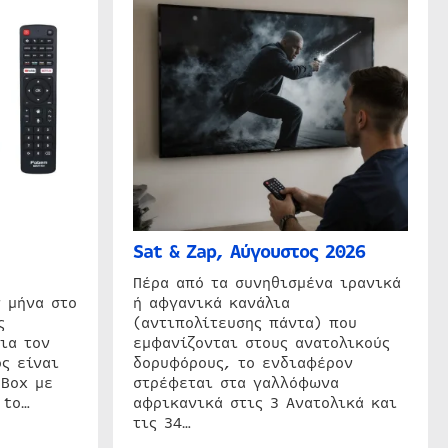
Sat & Zap, Αύγουστος 2026
η
Πέρα από τα συνηθισμένα ιρανικά
 μήνα στο
ή αφγανικά κανάλια
ς
(αντιπολίτευσης πάντα) που
ια τον
εμφανίζονται στους ανατολικούς
ς είναι
δορυφόρους, το ενδιαφέρον
 Box με
στρέφεται στα γαλλόφωνα
 to…
αφρικανικά στις 3 Ανατολικά και
τις 34…