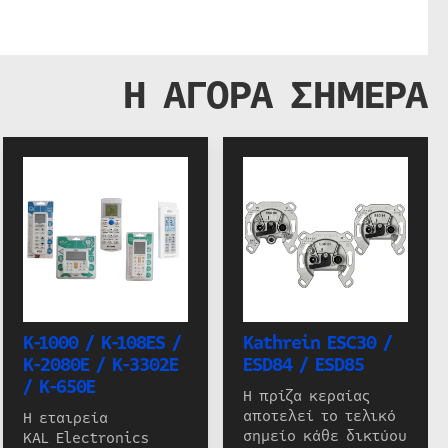
Η ΑΓΟΡΑ ΣΗΜΕΡΑ
K-1000 / K-108ES /
Kathrein ESC30 /
K-2080E / K-3302E
ESD84 / ESD85
/ K-650E
Η πρίζα κεραίας
αποτελεί το τελικό
Η εταιρεία
σημείο κάθε δικτύου
KAL Electronics