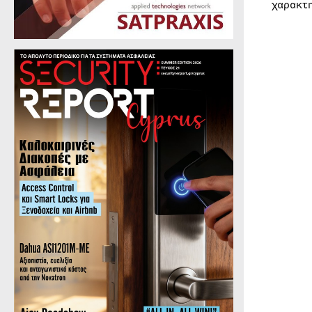
χαρακτ