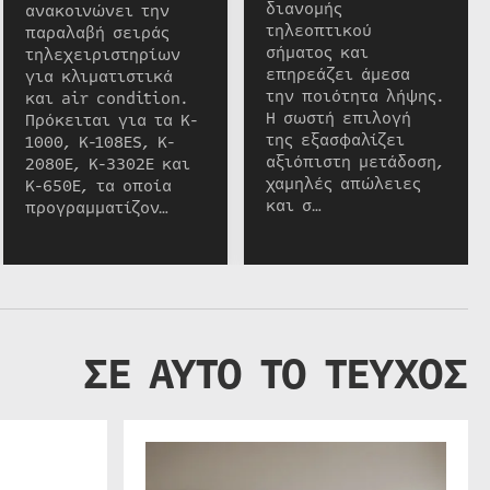
διανομής
ανακοινώνει την
τηλεοπτικού
παραλαβή σειράς
σήματος και
τηλεχειριστηρίων
επηρεάζει άμεσα
για κλιματιστικά
την ποιότητα λήψης.
και air condition.
Η σωστή επιλογή
Πρόκειται για τα K-
της εξασφαλίζει
1000, K-108ES, K-
αξιόπιστη μετάδοση,
2080E, K-3302E και
χαμηλές απώλειες
K-650E, τα οποία
και σ…
προγραμματίζον…
ΣΕ ΑΥΤΟ ΤΟ ΤΕΥΧΟΣ