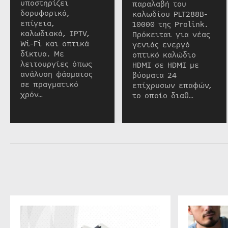
υποστηρίζει
παραλαβή του
δορυφορικά,
καλωδίου PLT288B-
επίγεια,
10000 της Prolink.
καλωδιακά, IPTV,
Πρόκειται για νέας
Wi-Fi και οπτικά
γενιάς ενεργό
δίκτυα. Με
οπτικό καλώδιο
λειτουργίες όπως
HDMI σε HDMI με
ανάλυση φάσματος
βύσματα 24
σε πραγματικό
επίχρυσων επαφών,
χρόν…
το οποίο διαθ…