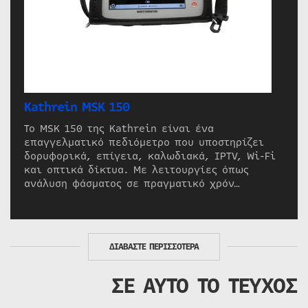
Kathrein MSK 150
Το MSK 150 της Kathrein είναι ένα
επαγγελματικό πεδιόμετρο που υποστηρίζει
δορυφορικά, επίγεια, καλωδιακά, IPTV, Wi-Fi
και οπτικά δίκτυα. Με λειτουργίες όπως
ανάλυση φάσματος σε πραγματικό χρόν…
ΔΙΑΒΑΣΤΕ ΠΕΡΙΣΣΟΤΕΡΑ
ΣΕ ΑΥΤΟ ΤΟ ΤΕΥΧΟΣ