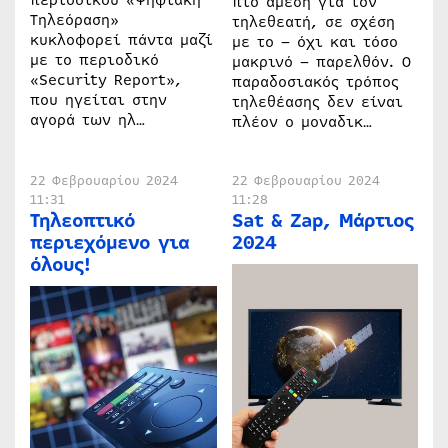
περιοδικού «Ψηφιακή
πιο άμεση για τον
Τηλεόραση»
τηλεθεατή, σε σχέση
κυκλοφορεί πάντα μαζί
με το – όχι και τόσο
με το περιοδικό
μακρινό – παρελθόν. Ο
«Security Report»,
παραδοσιακός τρόπος
που ηγείται στην
τηλεθέασης δεν είναι
αγορά των ηλ…
πλέον ο μοναδικ…
22 Φεβρουαρίου 2024
22 Φεβρουαρίου 2024
11:31
11:28
Τηλεοπτικό
Sat & Zap, Μάρτιος
περιεχόμενο για
2024
όλους!