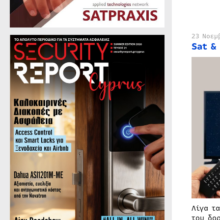
23 Νοεμ
Sat &
Λίγα τ
του δο