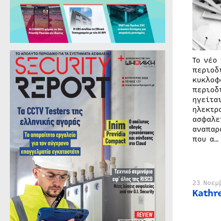
Το νέο
περιοδ
κυκλοφ
περιοδ
ηγείτα
ηλεκτρ
ασφαλε
αναπαρ
που α…
23 Νοεμ
Kathr