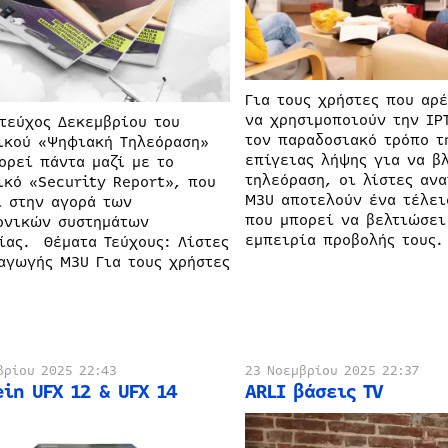
Για τους χρήστες που αρ
να χρησιμοποιούν την IP
 τεύχος Δεκεμβρίου του
τον παραδοσιακό τρόπο τ
ικού «Ψηφιακή Τηλεόραση»
επίγειας λήψης για να β
ορεί πάντα μαζί με το
τηλεόραση, οι λίστες αν
ικό «Security Report», που
M3U αποτελούν ένα τέλει
ι στην αγορά των
που μπορεί να βελτιώσει
ονικών συστημάτων
εμπειρία προβολής τους.
ίας. Θέματα Τεύχους: Λίστες
αγωγής M3U Για τους χρήστες
βρίου 2025 22:43
23 Νοεμβρίου 2025 22:37
ein UFX 12 & UFX 14
ARLI βάσεις TV