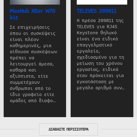
MaxHub XBar W70
TELEVES 209811
kit
Η πρέσα 209811 της
TELEVES για RJ45
Σε επιχειρήσεις
Keystone θηλυκό
όπου οι συσκέψεις
είναι ένα ειδικό
είναι πλέον
επαγγελματικό
καθημερινές, μια
εργαλείο,
αίθουσα συσκέψεων
σχεδιασμένο για τη
πρέπει να
μείωση του χρόνου
λειτουργεί άμεσα,
εργασίας, ειδικά
καθαρά και
όταν πρόκειται για
αξιόπιστα, είτε
εγκατάσταση με
συμμετέχουν
μεγάλο αριθμό συν…
άνθρωποι από το
ίδιο γραφείο είτε
ομάδες από διαφο…
ΔΙΑΒΑΣΤΕ ΠΕΡΙΣΣΟΤΕΡΑ