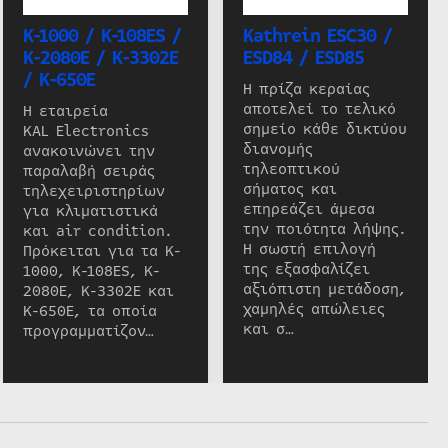
K-1000 / K-108ES /
Kathrein ESC30 /
K-2080E / K-3302E
ESD84 / ESD85
/ K-650E
Η πρίζα κεραίας
αποτελεί το τελικό
Η εταιρεία
σημείο κάθε δικτύου
KAL Electronics
διανομής
ανακοινώνει την
τηλεοπτικού
παραλαβή σειράς
σήματος και
τηλεχειριστηρίων
επηρεάζει άμεσα
για κλιματιστικά
την ποιότητα λήψης.
και air condition.
Η σωστή επιλογή
Πρόκειται για τα K-
της εξασφαλίζει
1000, K-108ES, K-
αξιόπιστη μετάδοση,
2080E, K-3302E και
χαμηλές απώλειες
K-650E, τα οποία
και σ…
προγραμματίζον…