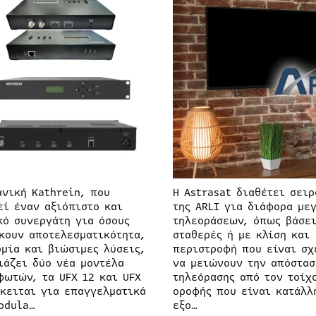
ανική Kathrein, που
Η Astrasat διαθέτει σει
εί έναν αξιόπιστο και
της ARLI για διάφορα με
κό συνεργάτη για όσους
τηλεοράσεων, όπως βάσει
κουν αποτελεσματικότητα,
σταθερές ή με κλίση και
ομία και βιώσιμες λύσεις,
περιστροφή που είναι σχ
ιάζει δύο νέα μοντέλα
να μειώνουν την απόστασ
φωτών, τα UFX 12 και UFX
τηλεόρασης από τον τοίχ
όκειται για επαγγελματικά
οροφής που είναι κατάλλ
odula…
εξο…