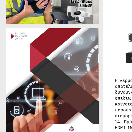
Η γερμ
αποτελ
δυναμι
επιδιώ
καινοτ
παρουσ
διαμορ
14. Πρ
HDMI M