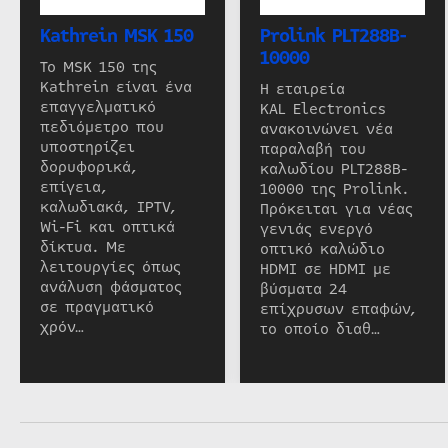
Kathrein MSK 150
Prolink PLT288B-
10000
Το MSK 150 της
Kathrein είναι ένα
Η εταιρεία
επαγγελματικό
KAL Electronics
πεδιόμετρο που
ανακοινώνει νέα
υποστηρίζει
παραλαβή του
δορυφορικά,
καλωδίου PLT288B-
επίγεια,
10000 της Prolink.
καλωδιακά, IPTV,
Πρόκειται για νέας
Wi-Fi και οπτικά
γενιάς ενεργό
δίκτυα. Με
οπτικό καλώδιο
λειτουργίες όπως
HDMI σε HDMI με
ανάλυση φάσματος
βύσματα 24
σε πραγματικό
επίχρυσων επαφών,
χρόν…
το οποίο διαθ…