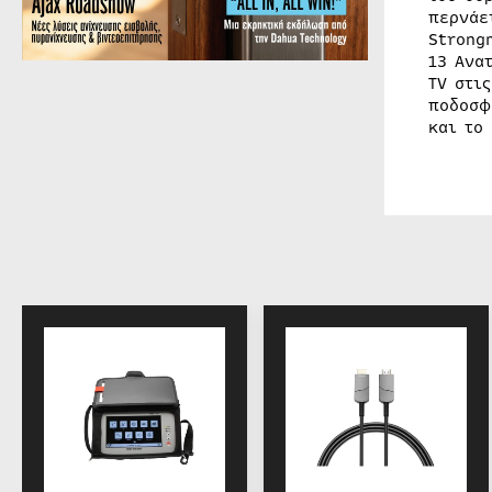
περνάε
Strong
13 Ανα
TV στις
ποδοσφ
και το