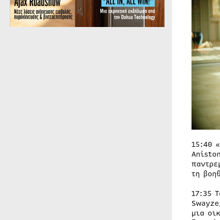
15:40 «
Anisto
παντρε
τη βοη
17:35 
Swayze
μια οι