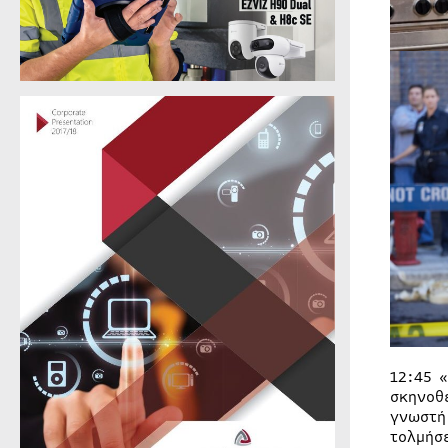
12:45 
σκηνοθ
γνωστή
τολμήσ