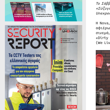
Το Σάβ
«Σύζυγ
Unexpe
Η Nova
αφιέρω
σινεμά,
«Dirty
(We Li