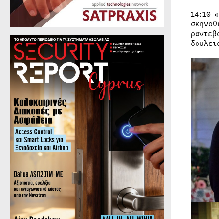
14:10 
σκηνοθ
ραντεβ
δουλει