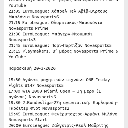
YouTube
21:05 EuroLeague: Χάποελ Τελ Αβίβ-Βίρτους
Μπολόνια Novasports6
21:15 EuroLeague: Ολυμπιακός-Μπασκόνια
Novasports Prime
21:30 EuroLeague: Μπάγερν-Ντουμπάι
Novasports3
21:45 EuroLeague: Παρί-Παρτίζαν Novasports5
23:15 Playmakers, Β’ μέρος Novasports Prime &
YouTube
Παρασκευή 20-3-2026
15:30 Αγώνες μαχητικών τεχνών: ONE Friday
Fights #147 Novasports5
17:00 WTA 1000 Miami Open – 3η μέρα (1
αγώνας) Novasports6
19:30 2.Bundesliga-27η αγωνιστική: Καρλσρούη-
Γκρόιτερ Φιρτ Novasports2
19:45 EuroLeague: Φενέρμπαχτσε-Αρμάνι Μιλάνο
Novasports Start
20:00 EuroLeague: Ζάλγκιρις-Ρεάλ Μαδρίτης