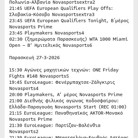
Πολωνία-Αλβανία Novasportsextra2
21:45 UEFA European Qualifiers Play Offs:
Σλοβακία-Κόσοβο Novasportsextra3
23:45 UEFA European Qualifiers Tonight, Β΄μέρος
Novasports Prime
23:45 Playmakers Novasports4
02:30 (ξημερώματα Παρασκευής) WTA 1000 Miami
Open – Β’ Ημιτελικός Novasports6
Παρασκευή 27-3-2026
15:30 Αγώνες μαχητικών τεχνών: ONE Friday
Fights #148 Novasports5
19:45 EuroLeague: Φενέρμπαχτσε-Ζάλγκιρις
Novasports4
20:00 Playmakers, Α’ μέρος Novasports Prime
21:00 Διεθνής φιλικός αγώνας ποδοσφαίρου:
Ελλάδα-Παραγουάη Novasports Start (REC 01:00)
21:15 EuroLeague: Παναθηναϊκός AKTOR-Μονακό
Novasports Prime
21:30 EuroLeague: Παρτίζαν-Βαλένθια
Novasports2
21:30 EuroLeague: Μπαρτσελόνα-Ερυθρός Αστέρας