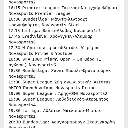
Novasports2
16:15 Premier League: Τότεναμ-Νότιγχαμ Φόρεστ
Novasports Premier League
16:30 Bundesliga: Μάιντς-Άιντραχτ
Φρανκφούρτης Novasports Start
17:15 La Liga: Θέλτα-Αλαβές Novasports1
17:45 Eredivisie: Χρόνιγκεν-Άλκμααρ
Novasports5
17:30 H Ώρα των πρωταθλητών, Α’ μέρος
Novasports Prime & YouTube
18:00 WTA 1000 Miami Open – 5η μέρα (1
αγώνας) Novasports6
18:30 Bundesliga: Ζανκτ Πάουλι-Φράιμπουργκ
Novasports3
19:00 Super League-26η αγωνιστική: Asteras
AKTOR-Παναθηναϊκός Novasports Prime
19:00 Super League : Άρης-ΟΦΗ Novasports2
19:00 Super League: Λεβαδειακός-Ατρόμητος
Novasports4
19:30 La Liga: Αθλέτικ Μπιλμπάο-Μπέτις
Novasports1
20:30 Bundesliga: Άουγκσμπουργκ-Στουτγκάρδη
Novasports5