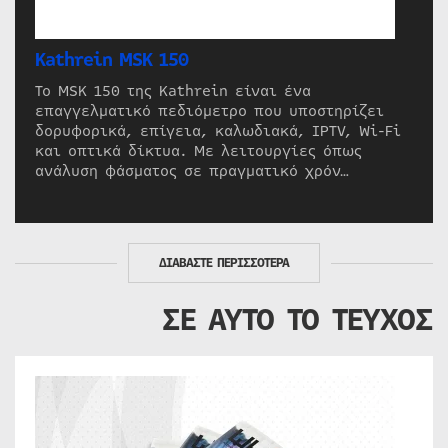
Kathrein MSK 150
Το MSK 150 της Kathrein είναι ένα
επαγγελματικό πεδιόμετρο που υποστηρίζει
δορυφορικά, επίγεια, καλωδιακά, IPTV, Wi-Fi
και οπτικά δίκτυα. Με λειτουργίες όπως
ανάλυση φάσματος σε πραγματικό χρόν…
ΔΙΑΒΑΣΤΕ ΠΕΡΙΣΣΟΤΕΡΑ
ΣΕ ΑΥΤΟ ΤΟ ΤΕΥΧΟΣ