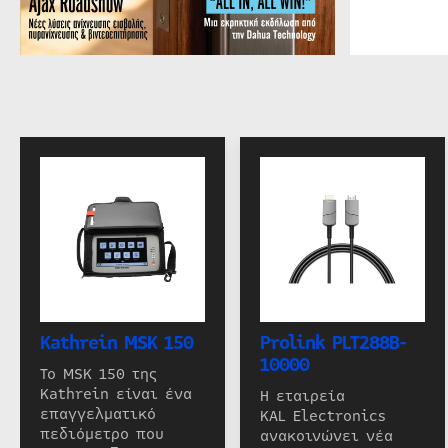
Kathrein MSK 150
Prolink PLT288B-
10000
Το MSK 150 της
Kathrein είναι ένα
Η εταιρεία
επαγγελματικό
KAL Electronics
πεδιόμετρο που
ανακοινώνει νέα