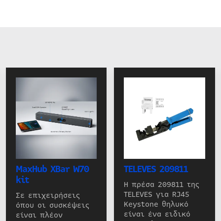
MaxHub XBar W70
TELEVES 209811
kit
Η πρέσα 209811 της
TELEVES για RJ45
Σε επιχειρήσεις
Keystone θηλυκό
όπου οι συσκέψεις
είναι ένα ειδικό
είναι πλέον