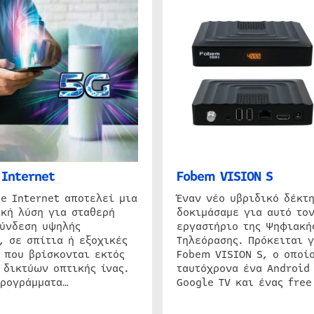
Internet
Fobem VISION S
e Internet αποτελεί μια
Έναν νέο υβριδικό δέκτ
κή λύση για σταθερή
δοκιμάσαμε για αυτό τον
σύνδεση υψηλής
εργαστήριο της Ψηφιακή
, σε σπίτια ή εξοχικές
Τηλεόρασης. Πρόκειται γ
 που βρίσκονται εκτός
Fobem VISION S, ο οποίο
 δικτύων οπτικής ίνας.
ταυτόχρονα ένα Android
προγράμματα…
Google TV και ένας free