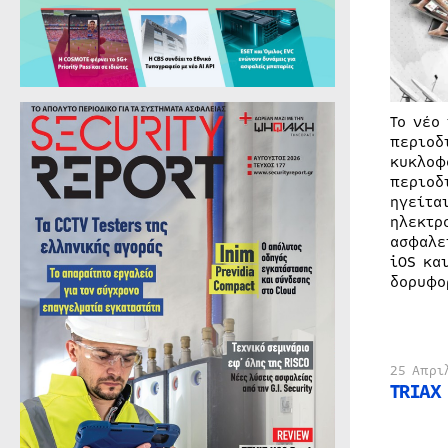
Το νέο
περιοδ
κυκλοφ
περιοδ
ηγείτα
ηλεκτρ
ασφαλε
iOS κα
δορυφο
25 Απρι
TRIAX