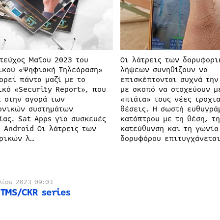
 τεύχος Μαΐου 2023 του
Οι λάτρεις των δορυφορ
ικού «Ψηφιακή Τηλεόραση»
λήψεων συνηθίζουν να
ορεί πάντα μαζί με το
επισκέπτονται συχνά την
ικό «Security Report», που
με σκοπό να στοχεύουν μ
ι στην αγορά των
«πιάτα» τους νέες τροχι
ονικών συστημάτων
θέσεις. Η σωστή ευθυγρά
ίας. Sat Apps για συσκευές
κατόπτρου με τη θέση, τ
ι Android Οι λάτρεις των
κατεύθυνση και τη γωνία
ρικών λ…
δορυφόρου επιτυγχάνετα
λίου 2023 09:03
 TMS/CKR series