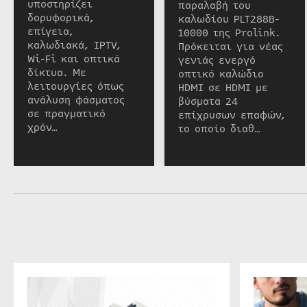
υποστηρίζει
παραλαβή του
δορυφορικά,
καλωδίου PLT288B-
επίγεια,
10000 της Prolink.
καλωδιακά, IPTV,
Πρόκειται για νέας
Wi-Fi και οπτικά
γενιάς ενεργό
δίκτυα. Με
οπτικό καλώδιο
λειτουργίες όπως
HDMI σε HDMI με
ανάλυση φάσματος
βύσματα 24
σε πραγματικό
επίχρυσων επαφών,
χρόν…
το οποίο διαθ…