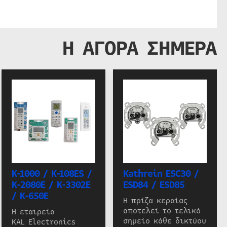
Η ΑΓΟΡΑ ΣΗΜΕΡΑ
K-1000 / K-108ES /
Kathrein ESC30 /
K-2080E / K-3302E
ESD84 / ESD85
/ K-650E
Η πρίζα κεραίας
αποτελεί το τελικό
Η εταιρεία
σημείο κάθε δικτύου
KAL Electronics