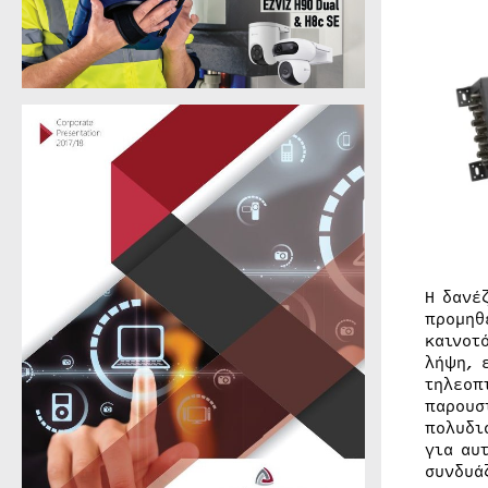
Η δανέ
προμηθ
καινοτ
λήψη, 
τηλεοπ
παρουσ
πολυδι
για αυ
συνδυά