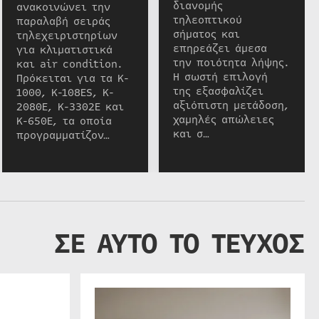
διανομής
ανακοινώνει την
τηλεοπτικού
παραλαβή σειράς
σήματος και
τηλεχειριστηρίων
επηρεάζει άμεσα
για κλιματιστικά
την ποιότητα λήψης.
και air condition.
Η σωστή επιλογή
Πρόκειται για τα K-
της εξασφαλίζει
1000, K-108ES, K-
αξιόπιστη μετάδοση,
2080E, K-3302E και
χαμηλές απώλειες
K-650E, τα οποία
και σ…
προγραμματίζον…
ΣΕ ΑΥΤΟ ΤΟ ΤΕΥΧΟΣ