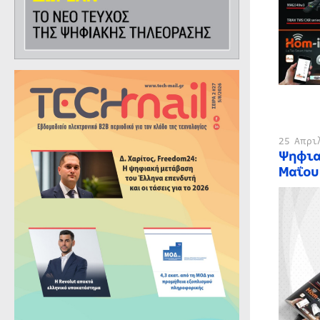
25 Απρι
Ψηφια
Μαΐου