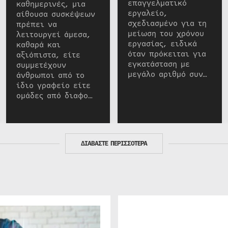
επαγγελματικό
καθημερινές, μια
εργαλείο,
αίθουσα συσκέψεων
σχεδιασμένο για τη
πρέπει να
μείωση του χρόνου
λειτουργεί άμεσα,
εργασίας, ειδικά
καθαρά και
όταν πρόκειται για
αξιόπιστα, είτε
εγκατάσταση με
συμμετέχουν
μεγάλο αριθμό συν…
άνθρωποι από το
ίδιο γραφείο είτε
ομάδες από διαφο…
ΔΙΑΒΑΣΤΕ ΠΕΡΙΣΣΟΤΕΡΑ