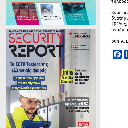
τηλεορ
Χάρη σ
διατηρ
(βίδες
αναλυτ
Sun Α.Ε
F