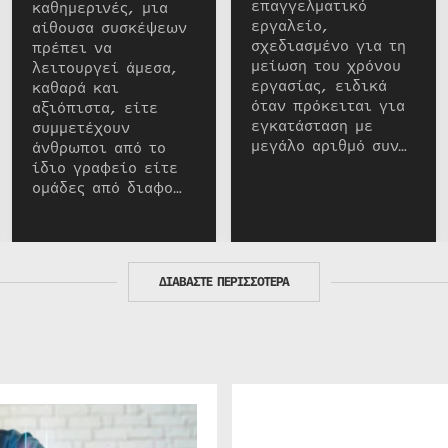
επαγγελματικό
καθημερινές, μια
εργαλείο,
αίθουσα συσκέψεων
σχεδιασμένο για τη
πρέπει να
μείωση του χρόνου
λειτουργεί άμεσα,
εργασίας, ειδικά
καθαρά και
όταν πρόκειται για
αξιόπιστα, είτε
εγκατάσταση με
συμμετέχουν
μεγάλο αριθμό συν…
άνθρωποι από το
ίδιο γραφείο είτε
ομάδες από διαφο…
ΔΙΑΒΑΣΤΕ ΠΕΡΙΣΣΟΤΕΡΑ