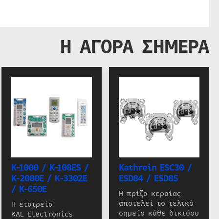
Η ΑΓΟΡΑ ΣΗΜΕΡΑ
K-1000 / K-108ES /
Kathrein ESC30 /
K-2080E / K-3302E
ESD84 / ESD85
/ K-650E
Η πρίζα κεραίας
αποτελεί το τελικό
Η εταιρεία
σημείο κάθε δικτύου
KAL Electronics