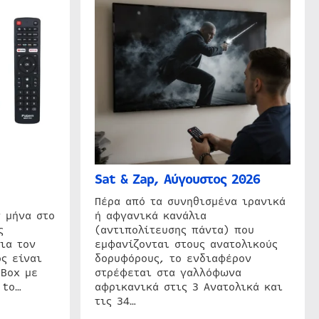
Sat & Zap, Αύγουστος 2026
η
Πέρα από τα συνηθισμένα ιρανικά
 μήνα στο
ή αφγανικά κανάλια
ς
(αντιπολίτευσης πάντα) που
ια τον
εμφανίζονται στους ανατολικούς
ς είναι
δορυφόρους, το ενδιαφέρον
 Box με
στρέφεται στα γαλλόφωνα
 to…
αφρικανικά στις 3 Ανατολικά και
τις 34…