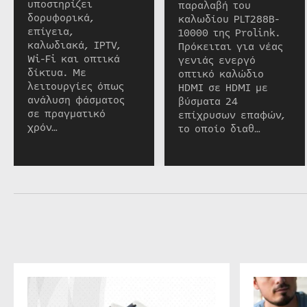
υποστηρίζει
παραλαβή του
δορυφορικά,
καλωδίου PLT288B-
επίγεια,
10000 της Prolink.
καλωδιακά, IPTV,
Πρόκειται για νέας
Wi-Fi και οπτικά
γενιάς ενεργό
δίκτυα. Με
οπτικό καλώδιο
λειτουργίες όπως
HDMI σε HDMI με
ανάλυση φάσματος
βύσματα 24
σε πραγματικό
επίχρυσων επαφών,
χρόν…
το οποίο διαθ…