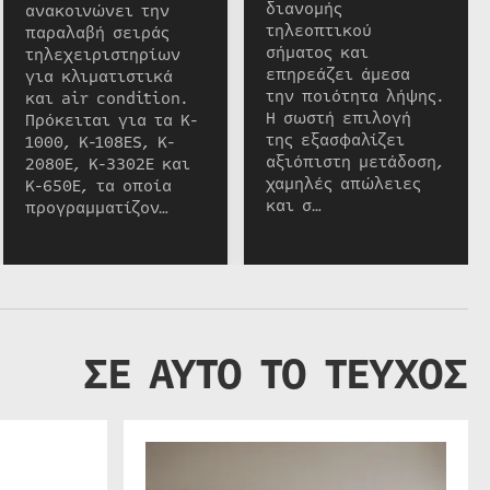
διανομής
ανακοινώνει την
τηλεοπτικού
παραλαβή σειράς
σήματος και
τηλεχειριστηρίων
επηρεάζει άμεσα
για κλιματιστικά
την ποιότητα λήψης.
και air condition.
Η σωστή επιλογή
Πρόκειται για τα K-
της εξασφαλίζει
1000, K-108ES, K-
αξιόπιστη μετάδοση,
2080E, K-3302E και
χαμηλές απώλειες
K-650E, τα οποία
και σ…
προγραμματίζον…
ΣΕ ΑΥΤΟ ΤΟ ΤΕΥΧΟΣ