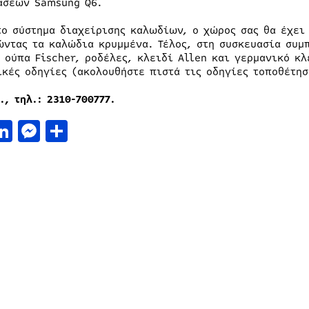
άσεων Samsung Q6.
το σύστημα διαχείρισης καλωδίων, ο χώρος σας θα έχει
ώντας τα καλώδια κρυμμένα. Τέλος, στη συσκευασία συμ
, ούπα Fischer, ροδέλες, κλειδί Allen και γερμανικό κλ
ικές οδηγίες (ακολουθήστε πιστά τις οδηγίες τοποθέτησ
., τηλ.: 2310-700777.
acebook
LinkedIn
Messenger
Μοιραστείτε