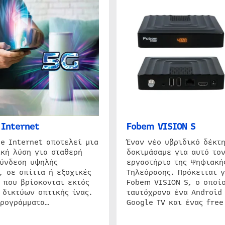
Internet
Fobem VISION S
e Internet αποτελεί μια
Έναν νέο υβριδικό δέκτ
κή λύση για σταθερή
δοκιμάσαμε για αυτό τον
σύνδεση υψηλής
εργαστήριο της Ψηφιακή
, σε σπίτια ή εξοχικές
Τηλεόρασης. Πρόκειται γ
 που βρίσκονται εκτός
Fobem VISION S, ο οποίο
 δικτύων οπτικής ίνας.
ταυτόχρονα ένα Android
προγράμματα…
Google TV και ένας free