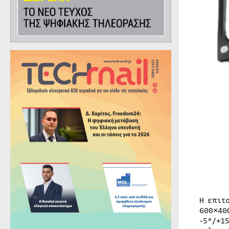
Η επιτ
600×40
-5°/+1