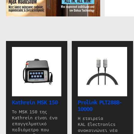
Kathrein MSK 150
Prolink PLT288B-
10000
Το MSK 150 της
Kathrein είναι ένα
Η εταιρεία
επαγγελματικό
KAL Electronics
πεδιόμετρο που
ανακοινώνει νέα