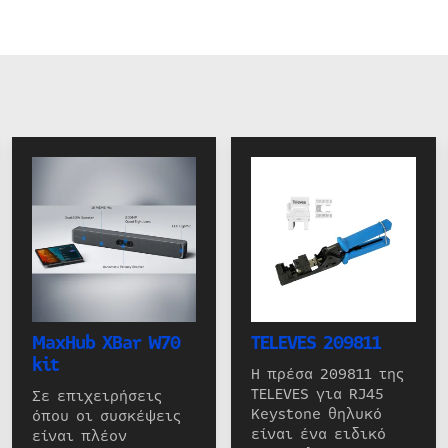
MaxHub XBar W70
TELEVES 209811
kit
Η πρέσα 209811 της
TELEVES για RJ45
Σε επιχειρήσεις
Keystone θηλυκό
όπου οι συσκέψεις
είναι ένα ειδικό
είναι πλέον