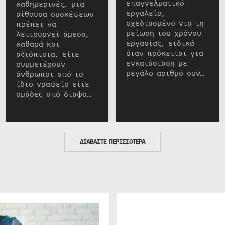
επαγγελματικό
καθημερινές, μια
εργαλείο,
αίθουσα συσκέψεων
σχεδιασμένο για τη
πρέπει να
μείωση του χρόνου
λειτουργεί άμεσα,
εργασίας, ειδικά
καθαρά και
όταν πρόκειται για
αξιόπιστα, είτε
εγκατάσταση με
συμμετέχουν
μεγάλο αριθμό συν…
άνθρωποι από το
ίδιο γραφείο είτε
ομάδες από διαφο…
ΔΙΑΒΑΣΤΕ ΠΕΡΙΣΣΟΤΕΡΑ