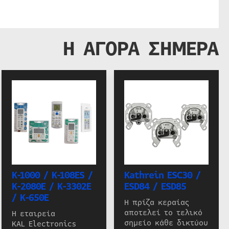
Η ΑΓΟΡΑ ΣΗΜΕΡΑ
K-1000 / K-108ES /
Kathrein ESC30 /
K-2080E / K-3302E
ESD84 / ESD85
/ K-650E
Η πρίζα κεραίας
αποτελεί το τελικό
Η εταιρεία
σημείο κάθε δικτύου
KAL Electronics