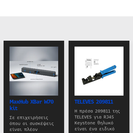
MaxHub XBar W70
TELEVES 209811
kit
Η πρέσα 209811 της
TELEVES για RJ45
Σε επιχειρήσεις
Keystone θηλυκό
όπου οι συσκέψεις
είναι ένα ειδικό
είναι πλέον