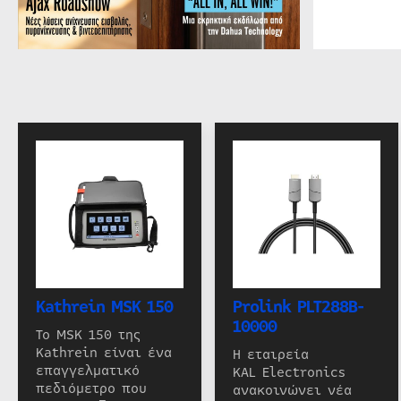
Kathrein MSK 150
Prolink PLT288B-
10000
Το MSK 150 της
Kathrein είναι ένα
Η εταιρεία
επαγγελματικό
KAL Electronics
πεδιόμετρο που
ανακοινώνει νέα