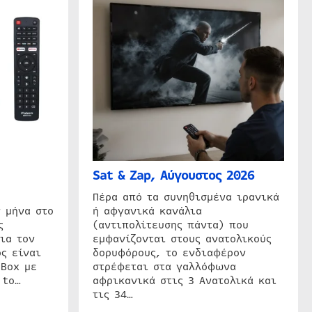
Sat & Zap, Αύγουστος 2026
η
Πέρα από τα συνηθισμένα ιρανικά
 μήνα στο
ή αφγανικά κανάλια
ς
(αντιπολίτευσης πάντα) που
ια τον
εμφανίζονται στους ανατολικούς
ς είναι
δορυφόρους, το ενδιαφέρον
 Box με
στρέφεται στα γαλλόφωνα
 to…
αφρικανικά στις 3 Ανατολικά και
τις 34…