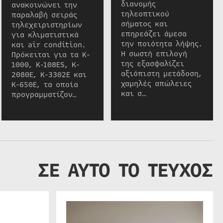
διανομής
ανακοινώνει την
τηλεοπτικού
παραλαβή σειράς
σήματος και
τηλεχειριστηρίων
επηρεάζει άμεσα
για κλιματιστικά
την ποιότητα λήψης.
και air condition.
Η σωστή επιλογή
Πρόκειται για τα K-
της εξασφαλίζει
1000, K-108ES, K-
αξιόπιστη μετάδοση,
2080E, K-3302E και
χαμηλές απώλειες
K-650E, τα οποία
και σ…
προγραμματίζον…
ΣΕ ΑΥΤΟ ΤΟ ΤΕΥΧΟΣ