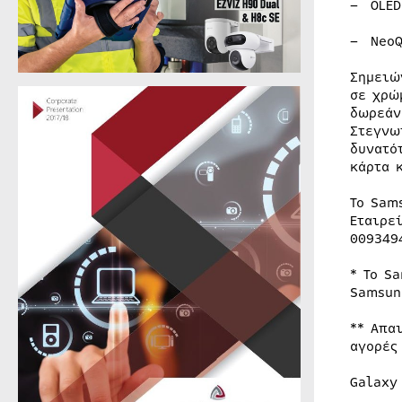
– OLED
– NeoQ
Σημειώ
σε χρώ
δωρεάν
Στεγνω
δυνατό
κάρτα 
Το Sam
Εταιρε
009349
* Το S
Samsun
** Απα
αγορές
Galaxy