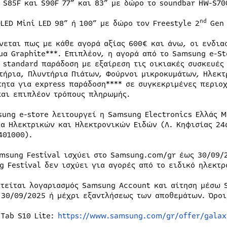
 S85F και S90F 77” και 83” με δώρο το soundbar HW-S70
nd
LED Mini LED 98” ή 100” με δώρο τον Freestyle 2
Gen 
νεται πως με κάθε αγορά αξίας 600€ και άνω, οι ενδια
μα Graphite***. Επιπλέον, η αγορά από το Samsung e-S
 standard παράδοση με εξαίρεση τις οικιακές συσκευές
τήρια, Πλυντήρια Πιάτων, Φούρνοι μικροκυμάτων, Ηλεκτρ
τητα για express παράδοση**** σε συγκεκριμένες περιοχ
και επιπλέον τρόπους πληρωμής.
sung e-store λειτουργεί η Samsung Electronics Ελλάς 
ία Ηλεκτρικών και Ηλεκτρονικών Ειδών (Λ. Κηφισίας 24α
401000).
amsung Festival ισχύει στο Samsung.com/gr έως 30/09/
g Festival δεν ισχύει για αγορές από το ειδικό ηλεκτ
ιτείται λογαριασμός Samsung Account και αίτηση μέσω 
 30/09/2025 ή μέχρι εξαντλήσεως των αποθεμάτων. Όροι
 Tab S10 Lite:
https://www.samsung.com/gr/offer/galax