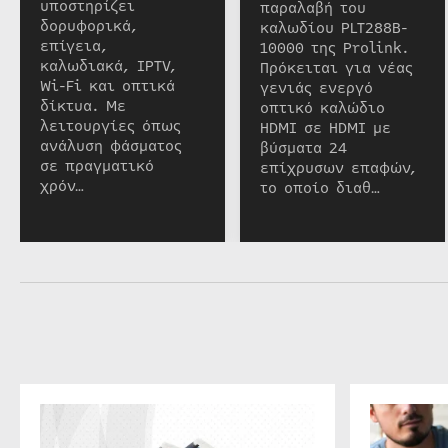
υποστηρίζει
παραλαβή του
δορυφορικά,
καλωδίου PLT288B-
επίγεια,
10000 της Prolink.
καλωδιακά, IPTV,
Πρόκειται για νέας
Wi-Fi και οπτικά
γενιάς ενεργό
δίκτυα. Με
οπτικό καλώδιο
λειτουργίες όπως
HDMI σε HDMI με
ανάλυση φάσματος
βύσματα 24
σε πραγματικό
επίχρυσων επαφών,
χρόν…
το οποίο διαθ…