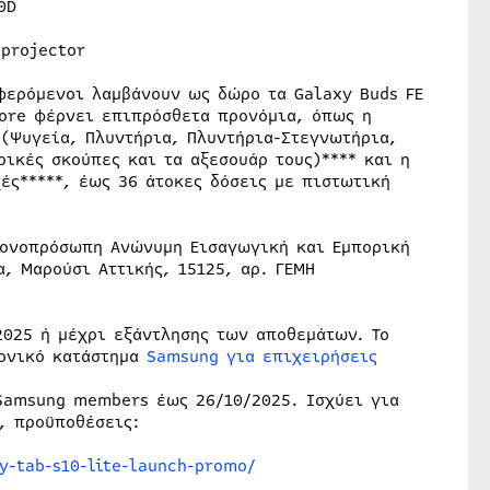
0D
projector
φερόμενοι λαμβάνουν ως δώρο τα Galaxy Buds FE
tore φέρνει επιπρόσθετα προνόμια, όπως η
 (Ψυγεία, Πλυντήρια, Πλυντήρια-Στεγνωτήρια,
ικές σκούπες και τα αξεσουάρ τους)**** και η
ές*****, έως 36 άτοκες δόσεις με πιστωτική
Μονοπρόσωπη Ανώνυμη Εισαγωγική και Εμπορική
, Μαρούσι Αττικής, 15125, αρ. ΓΕΜΗ
2025 ή μέχρι εξάντλησης των αποθεμάτων. Το
ρονικό κατάστημα
Samsung για επιχειρήσεις
Samsung members έως 26/10/2025. Ισχύει για
, προϋποθέσεις:
y-tab-s10-lite-launch-promo/