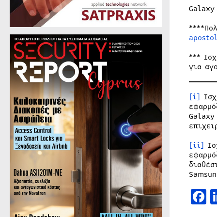
Galaxy
****Πο
apostol
*** Ισ
για αγ
[i]
Ισχ
εφαρμό
Galaxy
επιχει
[ii]
Ισ
εφαρμό
διαθέσ
Samsun
F