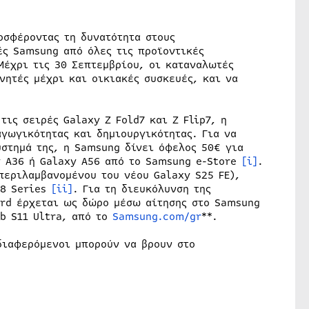
οσφέροντας τη δυνατότητα στους
ς Samsung από όλες τις προϊοντικές
Μέχρι τις 30 Σεπτεμβρίου, οι καταναλωτές
νητές μέχρι και οικιακές συσκευές, και να
τις σειρές Galaxy Z Fold7 και Z Flip7, η
γωγικότητας και δημιουργικότητας. Για να
ύστημά της, η Samsung δίνει όφελος 50€ για
y A36 ή Galaxy A56 από το Samsung e-Store
[i]
.
περιλαμβανομένου του νέου Galaxy S25 FE),
 8 Series
[ii]
. Για τη διευκόλυνση της
ard έρχεται ως δώρο μέσω αίτησης στο Samsung
ab S11 Ultra, από το
Samsung.com/gr
**.
διαφερόμενοι μπορούν να βρουν στο