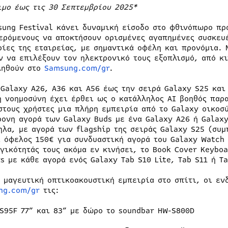
ιμο έως τις 30 Σεπτεμβρίου 2025*
sung Festival κάνει δυναμική είσοδο στο φθινόπωρο πρ
ερόμενους να αποκτήσουν ορισμένες αγαπημένες συσκευέ
ρίες της εταιρείας, με σημαντικά οφέλη και προνόμια. 
ν να επιλέξουν τον ηλεκτρονικό τους εξοπλισμό, από κι
ηθούν στο
Samsung.com/gr
.
 Galaxy A26, A36 και A56 έως την σειρά Galaxy S25 και 
ή νοημοσύνη έχει έρθει ως ο κατάλληλος AI βοηθός παρα
στους χρήστες μια πλήρη εμπειρία από το Galaxy οικοσ
ρονη αγορά των Galaxy Buds με ένα Galaxy A26 ή Galax
ηλα, με αγορά των flagship της σειράς Galaxy S25 (συμ
ι όφελος 150€ για συνδυαστική αγορά του Galaxy Watch
γικότητάς τους ακόμα εν κινήσει, το Book Cover Keybo
s με κάθε αγορά ενός Galaxy Tab S10 Lite, Tab S11 ή T
α μαγευτική οπτικοακουστική εμπειρία στο σπίτι, οι εν
ng.com/gr
τις:
 S95F 77” και 83” με δώρο το soundbar HW-S800D