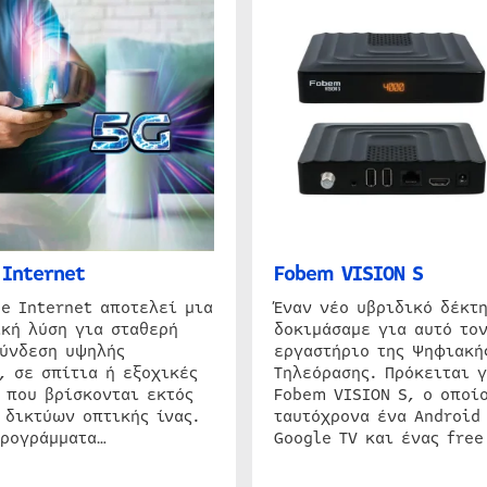
Internet
Fobem VISION S
e Internet αποτελεί μια
Έναν νέο υβριδικό δέκτ
κή λύση για σταθερή
δοκιμάσαμε για αυτό τον
σύνδεση υψηλής
εργαστήριο της Ψηφιακή
, σε σπίτια ή εξοχικές
Τηλεόρασης. Πρόκειται γ
 που βρίσκονται εκτός
Fobem VISION S, ο οποίο
 δικτύων οπτικής ίνας.
ταυτόχρονα ένα Android
προγράμματα…
Google TV και ένας free