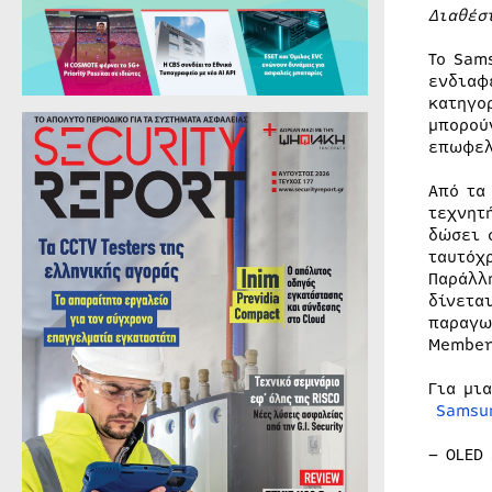
Διαθέσ
Το Sam
ενδιαφ
κατηγο
μπορού
επωφελ
Από τα
τεχνητ
δώσει 
ταυτόχ
Παράλλ
δίνετα
παραγω
Member
Για μι
Samsu
– OLED