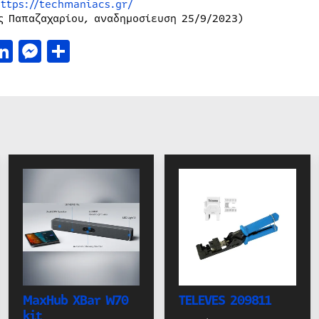
https://techmaniacs.gr/
ς Παπαζαχαρίου, αναδημοσίευση 25/9/2023)
acebook
LinkedIn
Messenger
Μοιραστείτε
MaxHub XBar W70
TELEVES 209811
kit