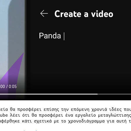
ρεία θα προσφέρει επίσης την επόμενη χρονιά ιδέες πο
Tube λέει ότι θα προσφέρει ένα εργαλείο μεταγλώττισης
αφέρθηκε κάτι σχετικά με το χρονοδιάγραμμα για αυτή τ