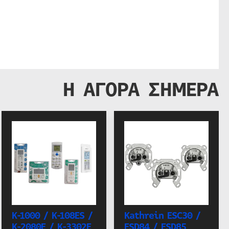
Η ΑΓΟΡΑ ΣΗΜΕΡΑ
K-1000 / K-108ES /
Kathrein ESC30 /
K-2080E / K-3302E
ESD84 / ESD85