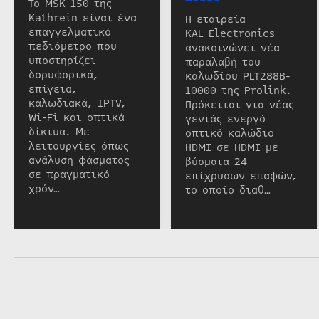
Το MSK 150 της
Kathrein είναι ένα
Η εταιρεία
επαγγελματικό
KAL Electronics
πεδιόμετρο που
ανακοινώνει νέα
υποστηρίζει
παραλαβή του
δορυφορικά,
καλωδίου PLT288B-
επίγεια,
10000 της Prolink.
καλωδιακά, IPTV,
Πρόκειται για νέας
Wi-Fi και οπτικά
γενιάς ενεργό
δίκτυα. Με
οπτικό καλώδιο
λειτουργίες όπως
HDMI σε HDMI με
ανάλυση φάσματος
βύσματα 24
σε πραγματικό
επίχρυσων επαφών,
χρόν…
το οποίο διαθ…