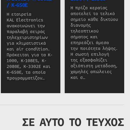
/ K-650E
Η πρίζα κεραίας
αποτελεί το τελικό
Η εταιρεία
σημείο κάθε δικτύου
KAL Electronics
διανομής
ανακοινώνει την
τηλεοπτικού
παραλαβή σειράς
σήματος και
τηλεχειριστηρίων
επηρεάζει άμεσα
για κλιματιστικά
την ποιότητα λήψης.
και air condition.
Η σωστή επιλογή
Πρόκειται για τα K-
της εξασφαλίζει
1000, K-108ES, K-
αξιόπιστη μετάδοση,
2080E, K-3302E και
χαμηλές απώλειες
K-650E, τα οποία
και σ…
προγραμματίζον…
ΣΕ ΑΥΤΟ ΤΟ ΤΕΥΧΟΣ