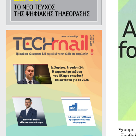
Έχουμε
εξορθο