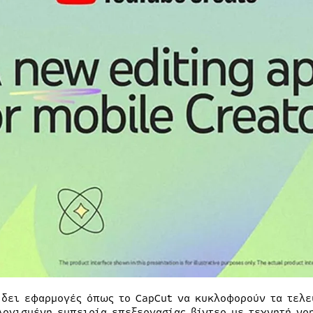
 δει εφαρμογές όπως το CapCut να κυκλοφορούν τα τελε
λογισμένη εμπειρία επεξεργασίας βίντεο με τεχνητή νοη