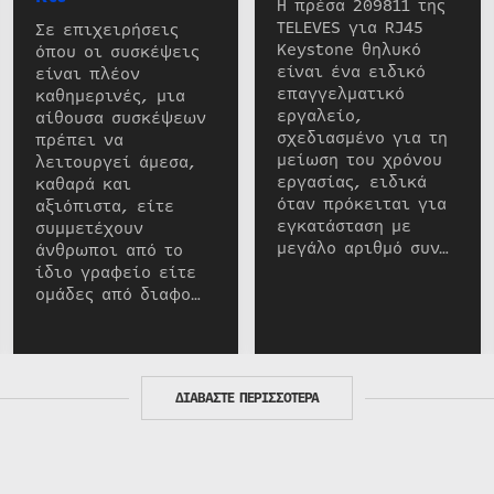
Η πρέσα 209811 της
TELEVES για RJ45
Σε επιχειρήσεις
Keystone θηλυκό
όπου οι συσκέψεις
είναι ένα ειδικό
είναι πλέον
επαγγελματικό
καθημερινές, μια
εργαλείο,
αίθουσα συσκέψεων
σχεδιασμένο για τη
πρέπει να
μείωση του χρόνου
λειτουργεί άμεσα,
εργασίας, ειδικά
καθαρά και
όταν πρόκειται για
αξιόπιστα, είτε
εγκατάσταση με
συμμετέχουν
μεγάλο αριθμό συν…
άνθρωποι από το
ίδιο γραφείο είτε
ομάδες από διαφο…
ΔΙΑΒΑΣΤΕ ΠΕΡΙΣΣΟΤΕΡΑ