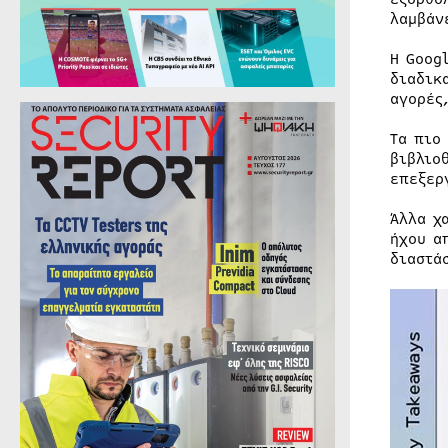
λαμβάν
Η Goog
διαδικ
αγορές,
Τα πιο
βιβλιο
επεξερ
Άλλα χ
ήχου α
διαστά