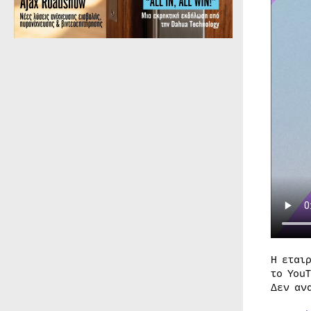
Η εται
το You
Δεν αν