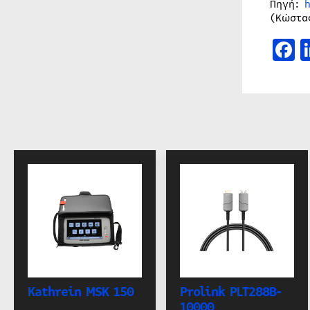
Πηγή:
(Κώστα
F
Kathrein MSK 150
Prolink PLT288B-
10000