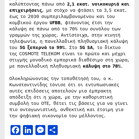
καλύπτοντας πάνω από
2,1 εκατ. νοικοκυριά και
επιχειρήσεις
, με στόχο να φτάσει τα 3,5 εκατ.
έως το 2030 συμπεριλαμβανομένου και του
κομβικού έργου
UFBB
, φτάνοντας έτσι την
κάλυψη σε πάνω από το 70% του συνόλου των
γραμμών της χώρας. Αντίστοιχα, στην κινητή
τηλεφωνία, η πανελλαδική πληθυσμιακή κάλυψη
του
5G ξεπερνά το 99%
. Στο
5G SA
, το δίκτυο
της COSMOTE TELEKOM είναι το πρώτο και μέχρι
στιγμής μοναδικό εμπορικά διαθέσιμο στη χώρα,
με πανελλαδική πληθυσμιακή
κάλυψη στο 78%
.
Ολοκληρώνοντας την τοποθέτησή του, ο κ.
Κωνσταντινίδης τόνισε ότι οι εντυπωσιακές
αυτές επιδόσεις αποτελούν μια έμπρακτη
απόδειξη ότι η χώρα, με την καθοριστική
συμβολή του ΟΤΕ, θέτει τις βάσεις για να γίνει
πιο ανταγωνιστική, ανθεκτική και έτοιμη για
την ψηφιακή οικονομία του μέλλοντος.
Facebook
LinkedIn
Messenger
Μοιραστείτε