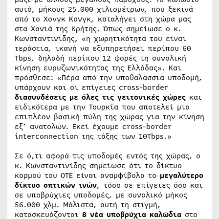
αυτό, μήκους 25.000 χιλιομέτρων, που ξεκινά
από το Χονγκ Κονγκ, καταλήγει στη χώρα μας
στα Χανιά της Κρήτης. Όπως σημείωσε ο κ.
Κωνσταντινίδης, «η χωρητικότητά του είναι
τεράστια, ικανή να εξυπηρετήσει περίπου 60
Tbps, δηλαδή περίπου 12 φορές τη συνολική
κίνηση ευρυζωνικότητας της Ελλάδας». Και
πρόσθεσε: «Πέρα από την υποθαλάσσια υποδομή,
υπάρχουν και οι επίγειες cross-border
διασυνδέσεις με όλες τις γειτονικές χώρες
και
ειδικότερα με την Τουρκία που αποτελεί μια
επιπλέον βασική πύλη της χώρας για την κίνηση
εξ’ ανατολών. Εκεί έχουμε cross-border
interconnection της τάξης των 10Tbps.»
Σε ό,τι αφορά τις υποδομές εντός της χώρας, ο
κ. Κωνσταντινίδης σημείωσε ότι το δίκτυο
κορμού του ΟΤΕ είναι αναμφίβολα το
μεγαλύτερο
δίκτυο οπτικών ινών
, τόσο σε επίγειες όσο και
σε υποβρύχιες υποδομές, με συνολικό μήκος
56.000 χλμ. Μάλιστα, αυτή τη στιγμή,
κατασκευάζονται
8 νέα υποβρύχια καλώδια
στο