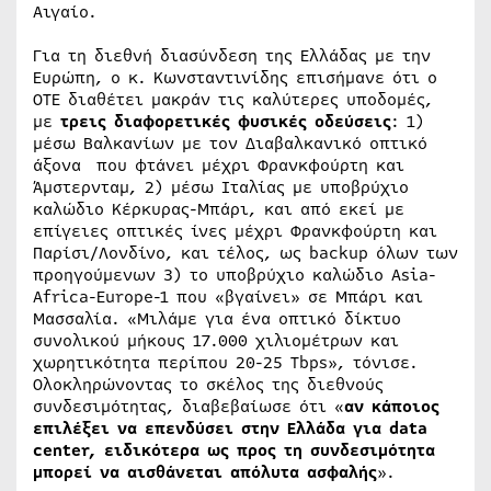
Αιγαίο.
Για τη διεθνή διασύνδεση της Ελλάδας με την
Ευρώπη, ο κ. Κωνσταντινίδης επισήμανε ότι ο
ΟΤΕ διαθέτει μακράν τις καλύτερες υποδομές,
με
τρεις διαφορετικές φυσικές οδεύσεις
: 1)
μέσω Βαλκανίων με τον Διαβαλκανικό οπτικό
άξονα που φτάνει μέχρι Φρανκφούρτη και
Άμστερνταμ, 2) μέσω Ιταλίας με υποβρύχιο
καλώδιο Κέρκυρας-Μπάρι, και από εκεί με
επίγειες οπτικές ίνες μέχρι Φρανκφούρτη και
Παρίσι/Λονδίνο, και τέλος, ως backup όλων των
προηγούμενων 3) το υποβρύχιο καλώδιο Asia-
Africa-Europe-1 που «βγαίνει» σε Μπάρι και
Μασσαλία. «Μιλάμε για ένα οπτικό δίκτυο
συνολικού μήκους 17.000 χιλιομέτρων και
χωρητικότητα περίπου 20-25 Tbps», τόνισε.
Ολοκληρώνοντας το σκέλος της διεθνούς
συνδεσιμότητας, διαβεβαίωσε ότι «
αν κάποιος
επιλέξει να επενδύσει στην Ελλάδα για data
center, ειδικότερα ως προς τη συνδεσιμότητα
μπορεί να αισθάνεται απόλυτα ασφαλής
».