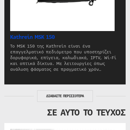
Kathrein MSK 150
Το MSK 150 της Kathrein είναι ένα
επαγγελματικό πεδιόμετρο που υποστηρίζει
δορυφορικά, επίγεια, καλωδιακά, IPTV, Wi-Fi
και οπτικά δίκτυα. Με λειτουργίες όπως
ανάλυση φάσματος σε πραγματικό χρόν…
ΔΙΑΒΑΣΤΕ ΠΕΡΙΣΣΟΤΕΡΑ
ΣΕ ΑΥΤΟ ΤΟ ΤΕΥΧΟΣ