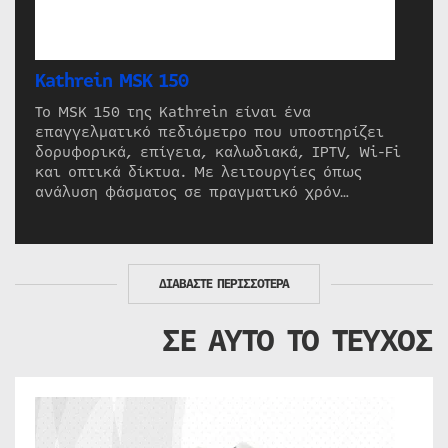
Kathrein MSK 150
Το MSK 150 της Kathrein είναι ένα
επαγγελματικό πεδιόμετρο που υποστηρίζει
δορυφορικά, επίγεια, καλωδιακά, IPTV, Wi-Fi
και οπτικά δίκτυα. Με λειτουργίες όπως
ανάλυση φάσματος σε πραγματικό χρόν…
ΔΙΑΒΑΣΤΕ ΠΕΡΙΣΣΟΤΕΡΑ
ΣΕ ΑΥΤΟ ΤΟ ΤΕΥΧΟΣ