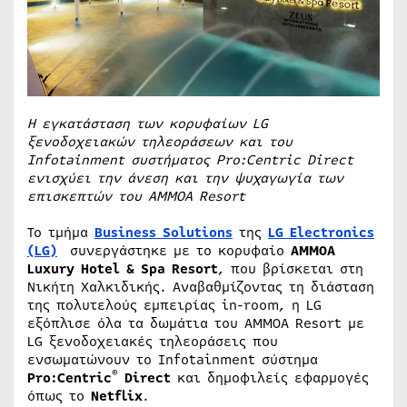
Η εγκατάσταση των κορυφαίων
LG
ξενοδοχειακών τηλεοράσεων και του
Infotainment συστήματος Pro:Centric Direct
ενισχύει την άνεση και την ψυχαγωγία των
επισκεπτών του AMMOA Resort
Το τμήμα
Business Solutions
της
LG Electronics
(LG)
συνεργάστηκε με το κορυφαίο
AMMOA
Luxury Hotel & Spa Resort
, που βρίσκεται στη
Νικήτη Χαλκιδικής. Αναβαθμίζοντας τη διάσταση
της πολυτελούς εμπειρίας in-room, η LG
εξόπλισε όλα τα δωμάτια του AMMOA Resort με
LG ξενοδοχειακές τηλεοράσεις που
ενσωματώνουν το Infotainment σύστημα
®
Pro:Centric
Direct
και δημοφιλείς εφαρμογές
όπως το
Netflix
.