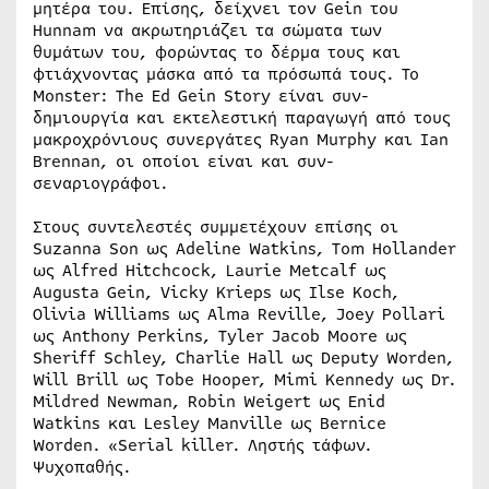
μητέρα του. Επίσης, δείχνει τον Gein του
Hunnam να ακρωτηριάζει τα σώματα των
θυμάτων του, φορώντας το δέρμα τους και
φτιάχνοντας μάσκα από τα πρόσωπά τους. Το
Monster: The Ed Gein Story είναι συν-
δημιουργία και εκτελεστική παραγωγή από τους
μακροχρόνιους συνεργάτες Ryan Murphy και Ian
Brennan, οι οποίοι είναι και συν-
σεναριογράφοι.
Στους συντελεστές συμμετέχουν επίσης οι
Suzanna Son ως Adeline Watkins, Tom Hollander
ως Alfred Hitchcock, Laurie Metcalf ως
Augusta Gein, Vicky Krieps ως Ilse Koch,
Olivia Williams ως Alma Reville, Joey Pollari
ως Anthony Perkins, Tyler Jacob Moore ως
Sheriff Schley, Charlie Hall ως Deputy Worden,
Will Brill ως Tobe Hooper, Mimi Kennedy ως Dr.
Mildred Newman, Robin Weigert ως Enid
Watkins και Lesley Manville ως Bernice
Worden. «Serial killer. Ληστής τάφων.
Ψυχοπαθής.