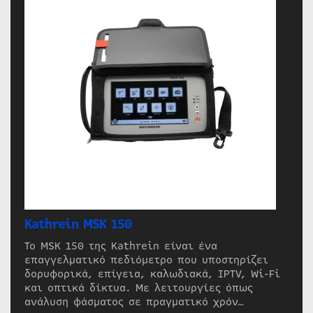
Kathrein MSK 150
Το MSK 150 της Kathrein είναι ένα
επαγγελματικό πεδιόμετρο που υποστηρίζει
δορυφορικά, επίγεια, καλωδιακά, IPTV, Wi-Fi
και οπτικά δίκτυα. Με λειτουργίες όπως
ανάλυση φάσματος σε πραγματικό χρόν…