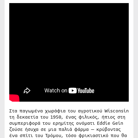
Στα παγωμένα χωράφια του αγροτικού Wisconsin
τη δεκαετία του 1950, ένας φιλικός, ήπιος στη
συμπεριφορά του ερημίτης ονόματι Eddie Gein
ζούσε ήσυχα σε μια παλιά φάρμα — κρύβοντας
ένα σπίτι του Τρόμου, τόσο φρικιαστικό που θα