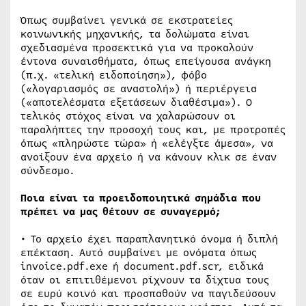
Όπως συμβαίνει γενικά σε εκστρατείες
κοινωνικής μηχανικής, τα δολώματα είναι
σχεδιασμένα προσεκτικά για να προκαλούν
έντονα συναισθήματα, όπως επείγουσα ανάγκη
(π.χ. «τελική ειδοποίηση»), φόβο
(«λογαριασμός σε αναστολή») ή περιέργεια
(«αποτελέσματα εξετάσεων διαθέσιμα»). Ο
τελικός στόχος είναι να χαλαρώσουν οι
παραλήπτες την προσοχή τους και, με προτροπές
όπως «πληρώστε τώρα» ή «ελέγξτε άμεσα», να
ανοίξουν ένα αρχείο ή να κάνουν κλικ σε έναν
σύνδεσμο.
Ποια είναι τα προειδοποιητικά σημάδια που
πρέπει να μας θέτουν σε συναγερμό;
• Το αρχείο έχει παραπλανητικό όνομα ή διπλή
επέκταση. Αυτό συμβαίνει με ονόματα όπως
invoice.pdf.exe ή document.pdf.scr, ειδικά
όταν οι επιτιθέμενοι ρίχνουν τα δίχτυα τους
σε ευρύ κοινό και προσπαθούν να παγιδεύσουν