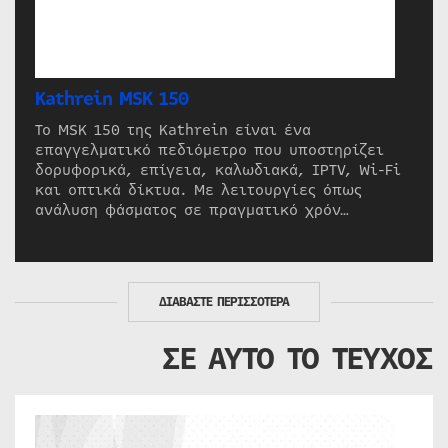
Kathrein MSK 150
Το MSK 150 της Kathrein είναι ένα
επαγγελματικό πεδιόμετρο που υποστηρίζει
δορυφορικά, επίγεια, καλωδιακά, IPTV, Wi-Fi
και οπτικά δίκτυα. Με λειτουργίες όπως
ανάλυση φάσματος σε πραγματικό χρόν…
ΔΙΑΒΑΣΤΕ ΠΕΡΙΣΣΟΤΕΡΑ
ΣΕ ΑΥΤΟ ΤΟ ΤΕΥΧΟΣ