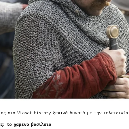
ιος στο Viasat history ξεκινά δυνατά με την τηλεταινία
κς: το χαμένο βασίλειο