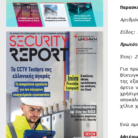
Παρασκ
Αριθμό
Είδος:
Πρωτότ
Έτος: 2
Για πρ
Βίκινγ
της εξ
άρτιο 
χρήσιμ
αποκάλ
χίλια 
Ενώ αμ
Αφιέρω