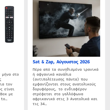
Sat & Zap, Αύγουστος 2026
η
Πέρα από τα συνηθισμένα ιρανικά
 μήνα στο
ή αφγανικά κανάλια
ς
(αντιπολίτευσης πάντα) που
ια τον
εμφανίζονται στους ανατολικούς
ς είναι
δορυφόρους, το ενδιαφέρον
 Box με
στρέφεται στα γαλλόφωνα
 to…
αφρικανικά στις 3 Ανατολικά και
τις 34…