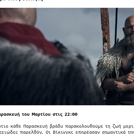
αρασκευή του Μαρτίου στις 22:00
ρτιο κάθε Παρασκευή βράδυ παρακολουθούμε τη ζωή μερ
τειώδες παρελθόν. Οι Βίκινγκς επηρέασαν σημαντικά τη