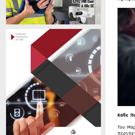
Κάθε Π
Τον Μά
περιπε