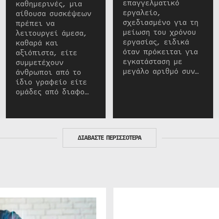
επαγγελματικό
καθημερινές, μια
εργαλείο,
αίθουσα συσκέψεων
σχεδιασμένο για τη
πρέπει να
μείωση του χρόνου
λειτουργεί άμεσα,
εργασίας, ειδικά
καθαρά και
όταν πρόκειται για
αξιόπιστα, είτε
εγκατάσταση με
συμμετέχουν
μεγάλο αριθμό συν…
άνθρωποι από το
ίδιο γραφείο είτε
ομάδες από διαφο…
ΔΙΑΒΑΣΤΕ ΠΕΡΙΣΣΟΤΕΡΑ