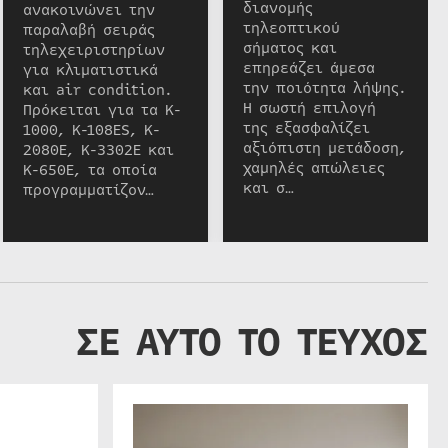
διανομής
ανακοινώνει την
τηλεοπτικού
παραλαβή σειράς
σήματος και
τηλεχειριστηρίων
επηρεάζει άμεσα
για κλιματιστικά
την ποιότητα λήψης.
και air condition.
Η σωστή επιλογή
Πρόκειται για τα K-
της εξασφαλίζει
1000, K-108ES, K-
αξιόπιστη μετάδοση,
2080E, K-3302E και
χαμηλές απώλειες
K-650E, τα οποία
και σ…
προγραμματίζον…
ΣΕ ΑΥΤΟ ΤΟ ΤΕΥΧΟΣ