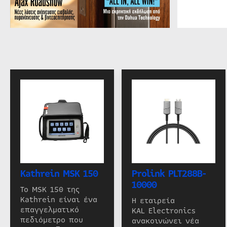
Kathrein MSK 150
Prolink PLT288B-
10000
Το MSK 150 της
Kathrein είναι ένα
Η εταιρεία
επαγγελματικό
KAL Electronics
πεδιόμετρο που
ανακοινώνει νέα