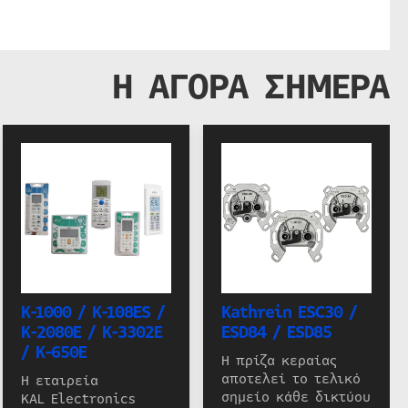
Η ΑΓΟΡΑ ΣΗΜΕΡΑ
K-1000 / K-108ES /
Kathrein ESC30 /
K-2080E / K-3302E
ESD84 / ESD85
/ K-650E
Η πρίζα κεραίας
αποτελεί το τελικό
Η εταιρεία
σημείο κάθε δικτύου
KAL Electronics