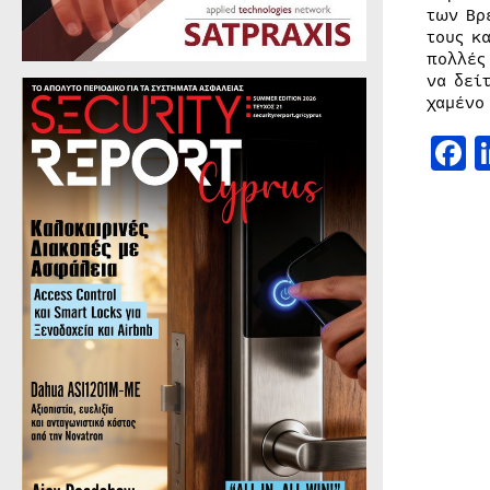
των Βρ
τους κ
πολλές
να δεί
χαμένο
F