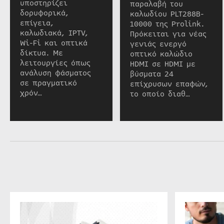
υποστηρίζει
παραλαβή του
δορυφορικά,
καλωδίου PLT288B-
επίγεια,
10000 της Prolink.
καλωδιακά, IPTV,
Πρόκειται για νέας
Wi-Fi και οπτικά
γενιάς ενεργό
δίκτυα. Με
οπτικό καλώδιο
λειτουργίες όπως
HDMI σε HDMI με
ανάλυση φάσματος
βύσματα 24
σε πραγματικό
επίχρυσων επαφών,
χρόν…
το οποίο διαθ…