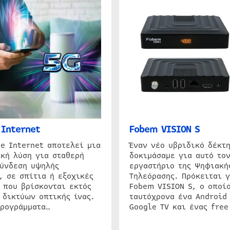
Internet
Fobem VISION S
e Internet αποτελεί μια
Έναν νέο υβριδικό δέκτ
κή λύση για σταθερή
δοκιμάσαμε για αυτό τον
σύνδεση υψηλής
εργαστήριο της Ψηφιακή
, σε σπίτια ή εξοχικές
Τηλεόρασης. Πρόκειται γ
 που βρίσκονται εκτός
Fobem VISION S, ο οποίο
 δικτύων οπτικής ίνας.
ταυτόχρονα ένα Android
προγράμματα…
Google TV και ένας free