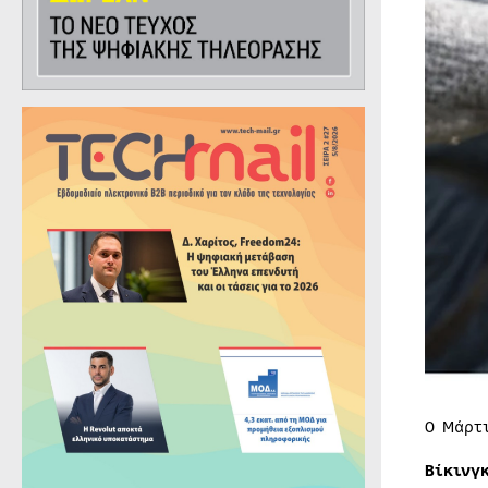
Ο Μάρτ
Βίκινγ