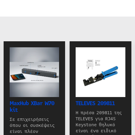
MaxHub XBar W70
TELEVES 209811
kit
Η πρέσα 209811 της
TELEVES για RJ45
Σε επιχειρήσεις
Keystone θηλυκό
όπου οι συσκέψεις
είναι ένα ειδικό
είναι πλέον